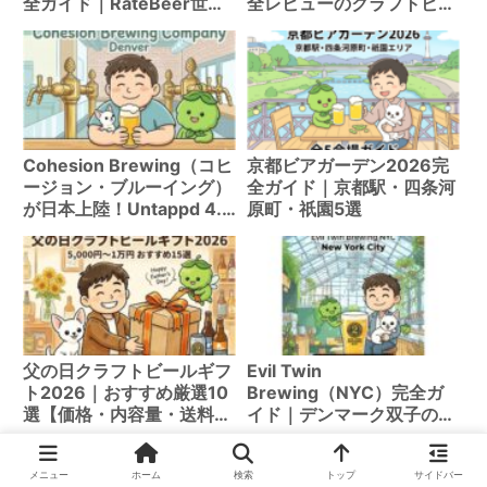
全ガイド｜RateBeer世界
全レビューのクラフトビー
3位の超名門Hazy IPAブル
ル
ワリーが日本上陸
Cohesion Brewing（コヒ
京都ビアガーデン2026完
ージョン・ブルーイング）
全ガイド｜京都駅・四条河
が日本上陸！Untappd 4.1
原町・祇園5選
の本格チェコラガー【デン
バー発・チェコビール専
門】
父の日クラフトビールギフ
Evil Twin
ト2026｜おすすめ厳選10
Brewing（NYC）完全ガ
選【価格・内容量・送料比
イド｜デンマーク双子の異
較】
端児が生んだ世界トップ10
ブルワリー
メニュー
ホーム
検索
トップ
サイドバー