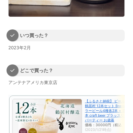
いつ買った？
2023年2月
どこで買った？
アンテナアメリカ東京店
【ふるさと納税】 ビール ク
鶴居村 12本セット Brasserie 
ラービール4種各2本 + 道東 限
本 craft beer ブラッスリー
パーティー お歳暮
価格：30000円（税込、送料
(2023/1/21時点)