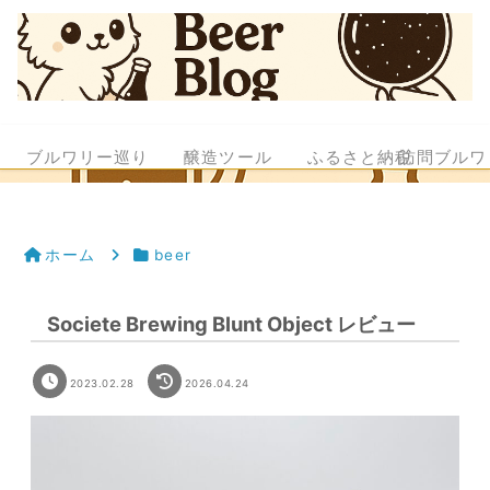
ブルワリー巡り
醸造ツール
ふるさと納税
訪問ブルワ
ホーム
beer
Societe Brewing Blunt Object レビュー
2023.02.28
2026.04.24