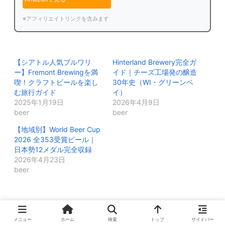
※アフィリエイトリンクを含みます
【シアトル人気ブルワリ
Hinterland Brewery完全ガ
ー】Fremont Brewingを満
イド｜チーズ工場発の醸造
喫！クラフトビールを楽し
30年史（WI・グリーンベ
む旅行ガイド
イ）
2025年1月19日
2026年4月9日
beer
beer
【地域別】World Beer Cup
2026 全353受賞ビール｜
日本勢12メダル完全収録
2026年4月23日
beer
メニュー
ホーム
検索
トップ
サイドバー
rihobeerをフォローする