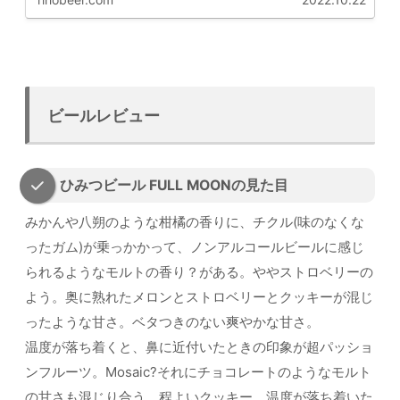
ビールレビュー
ひみつビール FULL MOONの見た目
みかんや八朔のような柑橘の香りに、チクル(味のなくな
ったガム)が乗っかかって、ノンアルコールビールに感じ
られるようなモルトの香り？がある。ややストロベリーの
よう。奥に熟れたメロンとストロベリーとクッキーが混じ
ったような甘さ。ベタつきのない爽やかな甘さ。
温度が落ち着くと、鼻に近付いたときの印象が超パッショ
ンフルーツ。Mosaic?それにチョコレートのようなモルト
の甘さも混じり合う。程よいクッキー。温度が落ち着いた