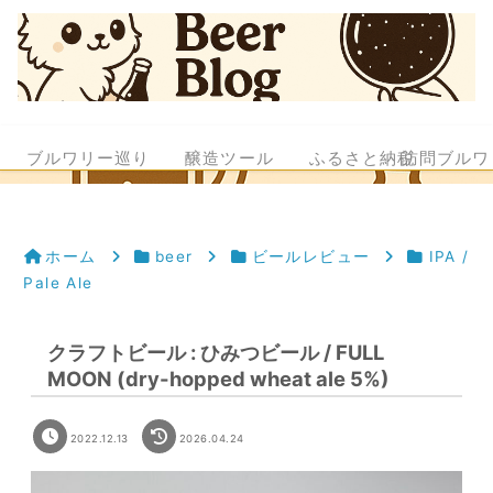
ブルワリー巡り
醸造ツール
ふるさと納税
訪問ブルワ
ホーム
beer
ビールレビュー
IPA /
Pale Ale
クラフトビール : ひみつビール / FULL
MOON (dry-hopped wheat ale 5%)
2022.12.13
2026.04.24