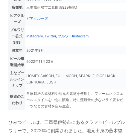
所在地
三重県伊勢市二見町西829番地1
ビアクル
ビアクルーズ
ーズ
ブルワリ
ー公式
Instagram
,
Twitter
,
ブルワーInstagram
SNS
設立年
2021年8月
ビール醸
2022年11月23日
造開始年
主なビー
HOMEY SAISON, FULL MOON, SPARKLE, RICE HACK,
ルライン
EUPHORIA, LUSH
ナップ
自家栽培の原材料や地元の素材を使用し、ファームハウスエ
醸造のこ
ールスタイルを中心に醸造。特に流通量の少ないライ麦やビ
だわり
ーツなどの食材を自ら生産。
ひみつビールは、三重県伊勢市にあるクラフトビールブル
ワリーで、2022年に創業されました。地元出身の藪木啓