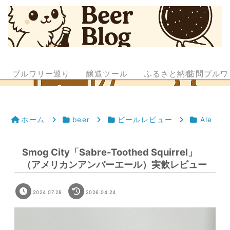
ブルワリー巡り
醸造ツール
ふるさと納税
訪問ブルワ
ホーム
beer
ビールレビュー
Ale
Smog City「Sabre-Toothed Squirrel」
（アメリカンアンバーエール）実飲レビュー
2024.07.28
2026.04.24