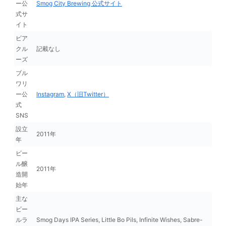
ー公
Smog City Brewing 公式サイト
式サ
イト
ビア
クル
記載なし
ーズ
ブル
ワリ
ー公
Instagram
,
X（旧Twitter）
式
SNS
設立
2011年
年
ビー
ル醸
2011年
造開
始年
主な
ビー
ルラ
Smog Days IPA Series, Little Bo Pils, Infinite Wishes, Sabre-