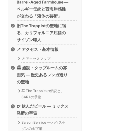
Barrel-Aged Farmhouse —
ベルギー伝統と西海岸感性
が交わる「液体の芸術」
旧The Trappistの聖地に宿
る、カリフォルニア屈指の
サイゾン職人
📍 アクセス・基本情報
📍 アクセスマップ
🏭 施設・タップルームの雰
囲気 — 歴史あるレンガ造り
の聖地
🔙 The Trappistの伝説と、
SARAの承継
🍺 飲んだビール — ミックス
発酵の宇宙
Saison Bernice — ハウスセ
ゾンの金字塔