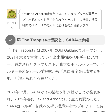
Oakland Arborは醸造所じゃなくて
タップルーム専門
ホ
プ！本拠地カピトラで造られたビールを、より長い営業
ホップく
時間でベイエリアの人々に届けるのが目的ホプ🍺
ん
🔙 The Trappistの伝説と、SARAの承継
「The Trappist」は2007年にOld Oaklandでオープンし、
2021年末まで営業していた
全米屈指のベルギービアバ
ー
。厳選されたタップリストと膨大なボトルセラーで、ベ
ルギー修道院ビール愛好家から「東西海岸を代表する聖
地」と讃えられた存在だった。
2021年12月、SARAがその跡地を引き継ぐことが発表さ
れ、2022年春にOakland Arborとして生まれ変わった。
SARAはベルギー伝統への深い敬意を持つブルワリーであ