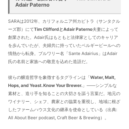
Adair Paterno
SARAは2012年、カリフォルニア州カピトラ（サンタクル
ーズ郡）にて
Tim CliffordとAdair Paterno
夫妻によって
創業された。Adair氏はもともと法律家としてのキャリア
を歩んでいたが、夫婦共に持っていたベルギービールへの
情熱から転身。ブルワリー名「Sante Adairius」はAdair
氏の名前と家族への敬意を込めた造語だ。
彼らの醸造哲学を象徴するタグラインは「
Water, Malt,
Hops, and Yeast. Know Your Brewer.
」——シンプルな
素材と、造り手を知ることの大切さを謳う言葉だ。地元の
ワイナリー、シェフ、農家との協業を重視し、地域に根ざ
したファームハウス文化の継承を使命としている（出典:
All About Beer podcast, Craft Beer & Brewing）。