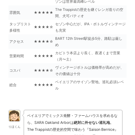
ゾンは世界最高峰レベル
The Trappistの歴史を継ぐレンガ造りの空
雰囲気
★★★★★
間、犬可パティオ
タップリスト
セゾン中心だが、IPA・ボトルヴィンテージ
★★★★☆
多様性
も充実
BART 12th Street駅徒歩5分、路駐は厳し
アクセス
★★★★☆
め
カピトラ本店より長く、夜遅くまで営業
営業時間
★★★★★
（月〜土）
ヴィンテージボトルは価格帯が高めだが、
コスパ
★★★★☆
その価値は十分
ベイエリアのサイゾン聖地。巡礼必須レベ
総合
★★★★★
ル
ベイエリアでミックス発酵・ファームハウスを求めるな
ら、SARA Oakland Arborは
絶対に外せない巡礼地
。
りほくん
The Trappistの歴史的空間で味わう『Saison Bernice』