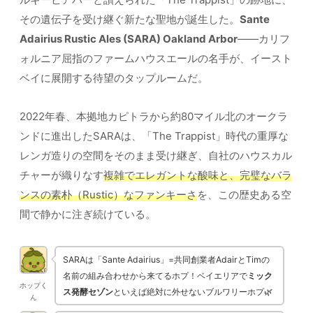
その遺伝子を受け継ぐ新たな聖地が誕生した。
Sante
Adairius Rustic Ales (SARA) Oakland Arbor
——カリフ
ォルニア屈指のファームハウスエールの名手が、イースト
ベイに展開する待望のタップルームだ。
2022年春、本拠地カピトラから約80マイル北のオークラ
ンドに進出したSARAは、「The Trappist」時代の重厚な
レンガ造りの空間をそのまま受け継ぎ、自社のハウスカル
チャーが織りなす
複雑でエレガントな酸味と、完璧なバラ
ンスの素朴（Rustic）なファンキーさ
を、この歴史ある空
間で静かに注ぎ続けている。
SARAは「Sante Adairius」=共同創業者AdairとTimの
名前の組み合わせから来てるホプ！ベイエリアで
ミック
ホップく
ス発酵セゾン
といえば絶対に外せないブルワリーホプ🌿
ん