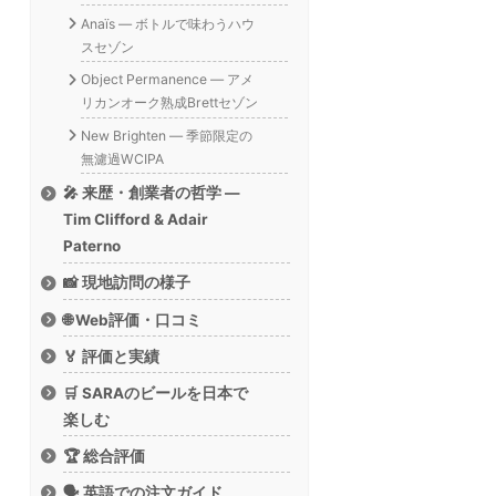
Anaïs — ボトルで味わうハウ
スセゾン
Object Permanence — アメ
リカンオーク熟成Brettセゾン
New Brighten — 季節限定の
無濾過WCIPA
🎤 来歴・創業者の哲学 —
Tim Clifford & Adair
Paterno
📸 現地訪問の様子
🌐 Web評価・口コミ
🏅 評価と実績
🛒 SARAのビールを日本で
楽しむ
🏆 総合評価
🗣️ 英語での注文ガイド