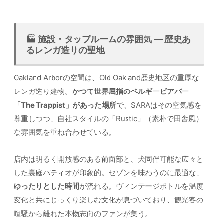
🏭 施設・タップルームの雰囲気 — 歴史あ
るレンガ造りの聖地
Oakland Arborの空間は、Old Oakland歴史地区の重厚な
レンガ造り建物。
かつて世界屈指のベルギービアバー
「The Trappist」があった場所
で、SARAはその空気感を
尊重しつつ、自社スタイルの「Rustic」（素朴で田舎風）
な雰囲気を重ね合わせている。
店内は明るく開放感のある前面部と、犬同伴可能な広々と
した裏庭パティオが印象的。セゾンを味わうのに最適な、
ゆったりとした時間
が流れる。ヴィンテージボトルを温度
変化と共にじっくり楽しむ文化が息づいており、観光客の
喧騒から離れた本物志向のファンが集う。