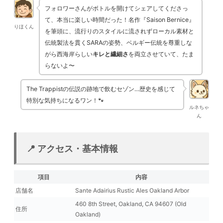
フォロワーさんがボトルを開けてシェアしてくださっ
て、本当に楽しい時間だった！名作『Saison Bernice』
りほくん
を筆頭に、流行りのスタイルに流されずローカル素材と
伝統製法を貫くSARAの姿勢、ベルギー伝統を尊重しな
がら西海岸らしい
キレと繊細さ
を両立させていて、たま
らないよ〜
The Trappistの伝説の跡地で飲むセゾン…歴史を感じて
特別な気持ちになるワン！🐾
ルネちゃ
ん
📍 アクセス・基本情報
項目
内容
店舗名
Sante Adairius Rustic Ales Oakland Arbor
460 8th Street, Oakland, CA 94607 (Old
住所
Oakland)