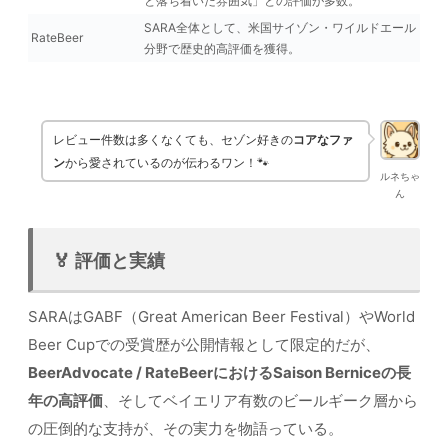
と落ち着いた雰囲気」との評価が多数。
SARA全体として、米国サイゾン・ワイルドエール
RateBeer
分野で歴史的高評価を獲得。
レビュー件数は多くなくても、セゾン好きの
コアなファ
ン
から愛されているのが伝わるワン！🐾
ルネちゃ
ん
🏅 評価と実績
SARAはGABF（Great American Beer Festival）やWorld
Beer Cupでの受賞歴が公開情報として限定的だが、
BeerAdvocate / RateBeerにおけるSaison Berniceの長
年の高評価
、そしてベイエリア有数のビールギーク層から
の圧倒的な支持が、その実力を物語っている。