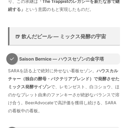
り、この承継は
「The Trappistのレガシーを新たな形で継
続する」
という意図のもと実現したものだ。
🍺 飲んだビール — ミックス発酵の宇宙
Saison Bernice — ハウスセゾンの金字塔
SARAを語る上で絶対に外せない看板セゾン。
ハウスカル
チャー（独自の酵母・バクテリアブレンド）で発酵させた
ミックス発酵サイゾン
で、レモンゼスト、白コショウ、ほ
のかなブレット由来のファンキーさが絶妙なバランスで溶
け合う。BeerAdvocateで高評価を獲得し続ける、SARA
の看板中の看板。