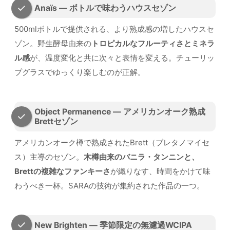
Anaïs — ボトルで味わうハウスセゾン
500mlボトルで提供される、より熟成感の増したハウスセ
ゾン。野生酵母由来の
トロピカルなフルーティさとミネラ
ル感
が、温度変化と共に次々と表情を変える。チューリッ
プグラスでゆっくり楽しむのが正解。
Object Permanence — アメリカンオーク熟成
Brettセゾン
アメリカンオーク樽で熟成されたBrett（ブレタノマイセ
ス）主導のセゾン。
木樽由来のバニラ・タンニンと、
Brettの複雑なファンキーさ
が織りなす、時間をかけて味
わうべき一杯。SARAの技術が集約された作品の一つ。
New Brighten — 季節限定の無濾過WCIPA