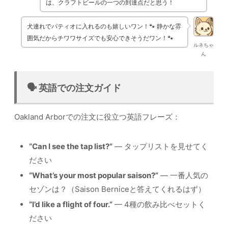
は、クラフトビールの一つの到達点だと思う！
犬連れでパティオに入れるのも嬉しいワン！🐾 静かな雰
囲気だからチワワサイズでも安心できそうだワン！🐾
ルネちゃ
ん
🗣️ 英語での注文ガイド
Oakland Arborでの注文に役立つ英語フレーズ：
“Can I see the tap list?”
— タップリストを見せてく
ださい
“What’s your most popular saison?”
— 一番人気の
セゾンは？（Saison Berniceと答えてくれるはず）
“I’d like a flight of four.”
— 4種の飲み比べセットく
ださい