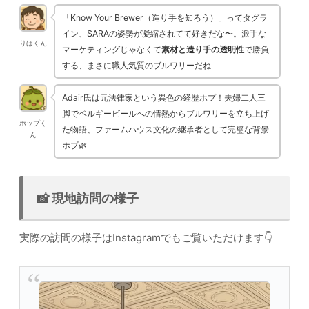
「Know Your Brewer（造り手を知ろう）」ってタグラ
イン、SARAの姿勢が凝縮されてて好きだな〜。派手な
りほくん
マーケティングじゃなくて
素材と造り手の透明性
で勝負
する、まさに職人気質のブルワリーだね
Adair氏は元法律家という異色の経歴ホプ！夫婦二人三
脚でベルギービールへの情熱からブルワリーを立ち上げ
ホップく
た物語、ファームハウス文化の継承者として完璧な背景
ん
ホプ🌿
📸 現地訪問の様子
実際の訪問の様子はInstagramでもご覧いただけます👇