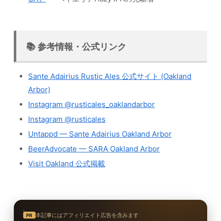
📚 参考情報・公式リンク
Sante Adairius Rustic Ales 公式サイト (Oakland
Arbor)
Instagram @rusticales_oaklandarbor
Instagram @rusticales
Untappd — Sante Adairius Oakland Arbor
BeerAdvocate — SARA Oakland Arbor
Visit Oakland 公式掲載
本記事にはアフィリエイト広告を含みます
PR