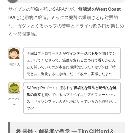
サイゾンの印象が強いSARAだが、
無濾過のWest Coast
IPA
も定期的に醸造。ミックス発酵の繊細さとは対照的
な、ガツンとくるホップの苦味とドライな飲み口が楽しめ
る季節限定品。
今回はフォロワーさんが
ヴィンテージボトル
を開けてシ
ェアしてくださって、温度が変わるにつれて香りがどん
りほくん
どん開いていくのが本当に感動的だった！セゾンは「時
間と共に進化する生き物」だって改めて実感したよ〜
SARAはIPAブームに流されず
伝統的な製法と現代的な解
釈の両立
を貫いているホプ！ベイエリアのファームハウ
ホップく
ス・サイゾンファンの巡礼地になっているのも納得だホ
ん
プ🌿
🎤 来歴・創業者の哲学 — Tim Clifford &