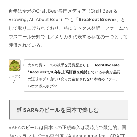
近年は全米のCraft Beer専門メディア（Craft Beer &
Brewing, All About Beer）でも
「Breakout Brewer」
と
して取り上げられており、特にミックス発酵・ファームハ
ウスエール分野ではアメリカを代表する存在の一つとして
評価されている。
大きな賞レースの派手な受賞歴よりも、
BeerAdvocate
/ RateBeerで10年以上高評価を維持
している事実が品質
ホップく
の証明ホプ！流行り廃りに左右されない本物のファーム
ん
ハウス職人ホプ🌿
🛒 SARAのビールを日本で楽しむ
SARAのビールは日本への正規輸入は現時点で限定的。国
内のクラフトビール専門店（Antenna America、CRAFT