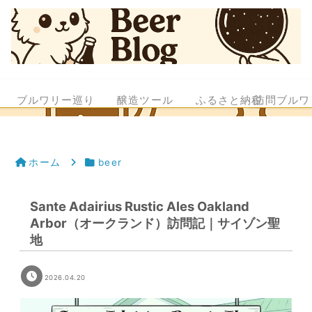
ブルワリー巡り
醸造ツール
ふるさと納税
訪問ブルワ
ホーム
beer
Sante Adairius Rustic Ales Oakland
Arbor（オークランド）訪問記｜サイゾン聖
地
2026.04.20