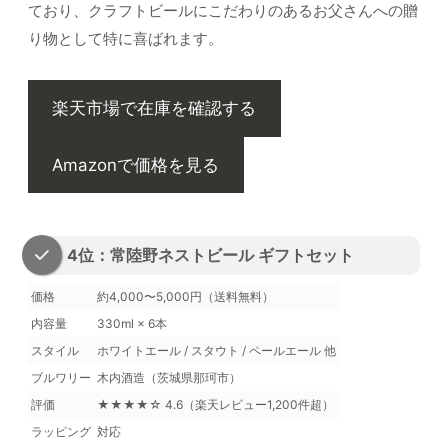
ており、クラフトビールにこだわりのあるお父さんへの贈
り物として特に喜ばれます。
楽天市場で在庫を確認する
Amazonで価格を見る
4位：常陸野ネストビール ギフトセット
価格
約4,000〜5,000円（送料無料）
内容量
330ml × 6本
スタイル
ホワイトエール / スタウト / ペールエール 他
ブルワリー
木内酒造（茨城県那珂市）
評価
★★★★☆ 4.6（楽天レビュー1,200件超）
ラッピング
対応