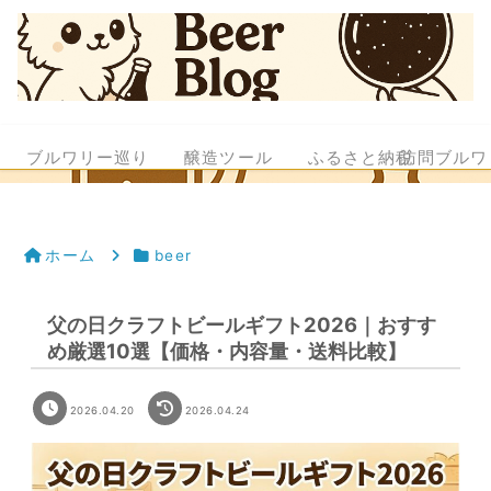
ブルワリー巡り
醸造ツール
ふるさと納税
訪問ブルワ
ホーム
beer
父の日クラフトビールギフト2026｜おすす
め厳選10選【価格・内容量・送料比較】
2026.04.20
2026.04.24