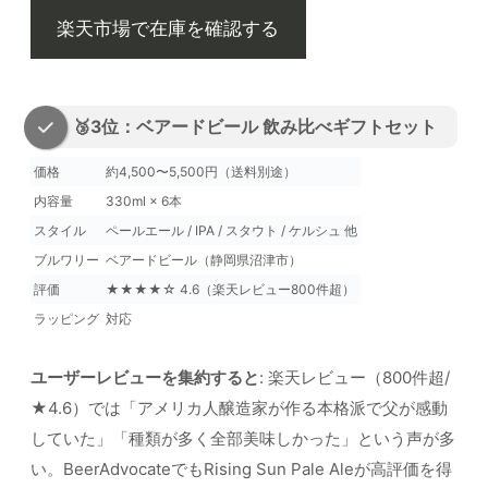
楽天市場で在庫を確認する
🥉3位：ベアードビール 飲み比べギフトセット
価格
約4,500〜5,500円（送料別途）
内容量
330ml × 6本
スタイル
ペールエール / IPA / スタウト / ケルシュ 他
ブルワリー
ベアードビール（静岡県沼津市）
評価
★★★★☆ 4.6（楽天レビュー800件超）
ラッピング
対応
ユーザーレビューを集約すると
: 楽天レビュー（800件超/
★4.6）では「アメリカ人醸造家が作る本格派で父が感動
していた」「種類が多く全部美味しかった」という声が多
い。BeerAdvocateでもRising Sun Pale Aleが高評価を得