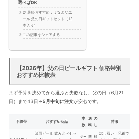
選べばOK
🍺 最終おすすめ：よなよなエ
ール 父の日ギフトセット（12
本入り）
この記事をシェアする
【2026年】父の日ビールギフト 価格帯別
おすすめ比較表
まず予算を決めてから選ぶと失敗なし。父の日（6月21
日）まで43日→
5月中旬に注文
が安心です。
本
送
の
予算帯
おすすめ商品
特徴
数
料
し
箕面ビール 飲み比べセッ
試し買い・兄弟で
6〜
無
対