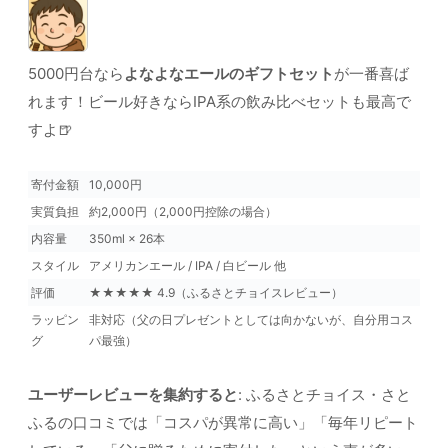
5000円台なら
よなよなエールのギフトセット
が一番喜ば
れます！ビール好きならIPA系の飲み比べセットも最高で
すよ🍺
寄付金額
10,000円
実質負担
約2,000円（2,000円控除の場合）
内容量
350ml × 26本
スタイル
アメリカンエール / IPA / 白ビール 他
評価
★★★★★ 4.9（ふるさとチョイスレビュー）
ラッピン
非対応（父の日プレゼントとしては向かないが、自分用コス
グ
パ最強）
ユーザーレビューを集約すると
: ふるさとチョイス・さと
ふるの口コミでは「コスパが異常に高い」「毎年リピート