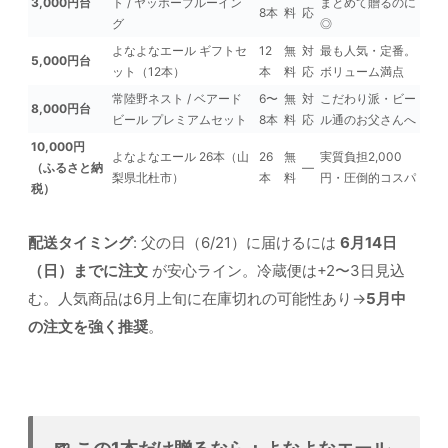
3,000円台
ト / ヤッホーブルーイン
まとめて贈るのに
8本
料
応
グ
◎
よなよなエール ギフトセ
12
無
対
最も人気・定番。
5,000円台
ット（12本）
本
料
応
ボリューム満点
常陸野ネスト / ベアード
6〜
無
対
こだわり派・ビー
8,000円台
ビール プレミアムセット
8本
料
応
ル通のお父さんへ
10,000円
よなよなエール 26本（山
26
無
実質負担2,000
（ふるさと納
—
梨県北杜市）
本
料
円・圧倒的コスパ
税）
配送タイミング
: 父の日（6/21）に届けるには
6月14日
（日）までに注文
が安心ライン。冷蔵便は+2〜3日見込
む。人気商品は6月上旬に在庫切れの可能性あり→
5月中
の注文を強く推奨
。