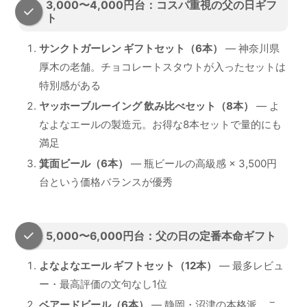
3,000〜4,000円台：コスパ重視の父の日ギフ
ト
サンクトガーレン ギフトセット（6本）
— 神奈川県
厚木の老舗。チョコレートスタウトが入ったセットは
特別感がある
ヤッホーブルーイング 飲み比べセット（8本）
— よ
なよなエールの製造元。お得な8本セットで量的にも
満足
箕面ビール（6本）
— 瓶ビールの高級感 × 3,500円
台という価格バランスが優秀
5,000〜6,000円台：父の日の定番本命ギフト
よなよなエール ギフトセット（12本）
— 最多レビュ
ー・最高評価の文句なし1位
ベアードビール（6本）
— 静岡・沼津の本格派。こ