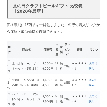
父の日クラフトビールギフト 比較表
【2026年最新】
価格帯別に15商品を一覧化しました。各行の購入リンクか
ら在庫・最新価格を確認できます。
内
ラッ
順
送
商品名
価格帯
容
ピン
評価
リンク
位
料
量
グ
🥇
よなよなエール ギフ
5,000〜
12
無
★★★★★
楽天で
1
対応
トセット（5種12本）
6,000円
本
料
4.8
購入
位
🥈
箕面ビール 父の日 飲
3,500〜
6
無
★★★★★
楽天で
2
対応
み比べセット（6本）
4,500円
本
料
4.7
購入
位
🥉
ベアードビール 飲み
4,500〜
6
別
★★★★☆
楽天で
3
比べギフトセット（6
対応
5,500円
本
途
4.6
購入
位
本）