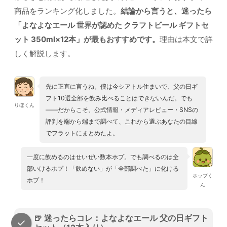
商品をランキング化しました。
結論から言うと、迷ったら
「よなよなエール 世界が認めた クラフトビール ギフトセ
ット 350ml×12本」が最もおすすめです。
理由は本文で詳
しく解説します。
先に正直に言うね。僕は今シアトル住まいで、父の日ギ
フト10選全部を飲み比べることはできないんだ。でも
りほくん
——だからこそ、公式情報・メディアレビュー・SNSの
評判を端から端まで調べて、これから選ぶあなたの目線
でフラットにまとめたよ。
一度に飲めるのはせいぜい数本ホプ。でも調べるのは全
部いけるホプ！「飲めない」が「全部調べた」に化ける
ホップく
ホプ！
ん
🍺 迷ったらコレ：よなよなエール 父の日ギフト