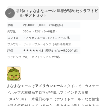
🥇1位：よなよなエール 世界が認めたクラフトビ
ール ギフトセット
価格
約5,000〜6,000円（送料無料）
内容量
350ml × 12本（5〜6種類）
スタイル
アメリカンエール / IPA / 白ビール 他
ブルワリー
ヤッホーブルーイング（長野県軽井沢）
評価
★★★★★ 4.8（楽天レビュー5,000件超）
ラッピング
のし・ギフトラッピング対応
よなよなエールは
アメリカンエール
スタイルで、カスケー
ドホップの柑橘系アロマが特徴ホプ！インドの青鬼
（IPA/7.0%）・水曜日のネコ（ホワイトエール）など個性
の違う銘柄が入っているから、飲み比べの楽しさがあるホ