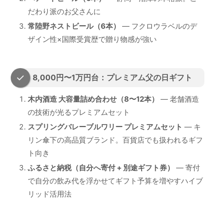
だわり派のお父さんに
常陸野ネストビール（6本）
— フクロウラベルのデ
ザイン性×国際受賞歴で贈り物感が強い
8,000円〜1万円台：プレミアム父の日ギフト
木内酒造 大容量詰め合わせ（8〜12本）
— 老舗酒造
の技術が光るプレミアムセット
スプリングバレーブルワリー プレミアムセット
— キ
リン傘下の高品質ブランド。百貨店でも扱われるギフ
ト向き
ふるさと納税（自分へ寄付 + 別途ギフト券）
— 寄付
で自分の飲み代を浮かせてギフト予算を増やすハイブ
リッド活用法