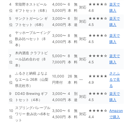
4
常陸野ネストビール
4,000〜
6
無
★★★★☆
楽天で
対応
位
ギフトセット（6本）
5,000円
本
料
4.6
購入
5
サンクトガーレン ギ
3,000〜
6
別
★★★★☆
楽天で
対応
位
フトセット（6本）
4,000円
本
途
4.5
購入
ヤッホーブルーイング
6
3,000〜
8
無
★★★★☆
楽天で
飲み比べセット（8
対応
位
4,000円
本
料
4.5
購入
本）
木内酒造 クラフトビ
7
5,000〜
8
無
★★★★☆
楽天で
ール詰め合わせ（8
対応
位
7,000円
本
料
4.5
購入
本）
ふるさと納税 よなよ
さとふ
8
10,000
26
無
★★★★★
なエール 26本（山梨
—
るで見
位
円寄付
本
料
4.9
県北杜市）
る
9
DD4D Brewing ギフ
3,000〜
4
別
★★★★☆
楽天で
対応
位
トセット（4本）
4,000円
本
途
4.5
購入
スプリングバレーブル
10
3,500〜
6
無
★★★★☆
Amazon
ワリー 飲み比べ6本セ
対応
位
4,500円
本
料
4.4
で購入
ット