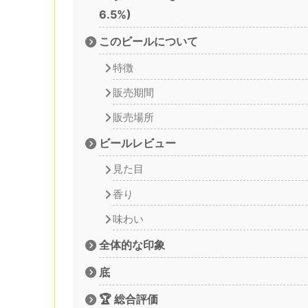
6.5%)
このビールについて
特徴
販売期間
販売場所
ビールレビュー
見た目
香り
味わい
全体的な印象
底
🏆 総合評価