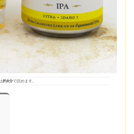
は
約8分
で読めます。