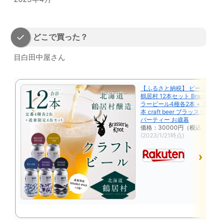
どこで買った？
目白田中屋さん
【ふるさと納税】 ビール ク
鶴居村 12本セット Brasserie 
ラービール4種各2本 + 道東 限
本 craft beer ブラッスリー
パーティー お歳暮
価格：30000円（税込、送料
(2023/1/21時点)