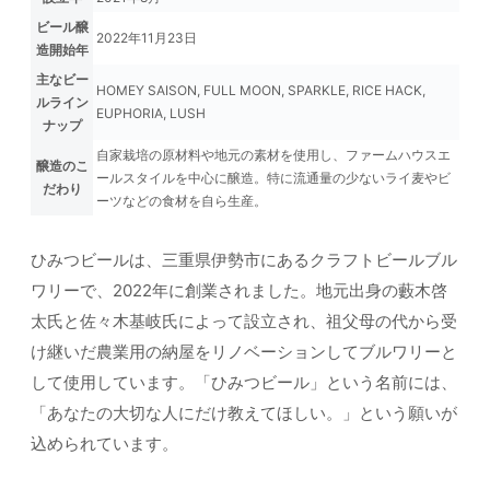
ビール醸
2022年11月23日
造開始年
主なビー
HOMEY SAISON, FULL MOON, SPARKLE, RICE HACK,
ルライン
EUPHORIA, LUSH
ナップ
自家栽培の原材料や地元の素材を使用し、ファームハウスエ
醸造のこ
ールスタイルを中心に醸造。特に流通量の少ないライ麦やビ
だわり
ーツなどの食材を自ら生産。
ひみつビールは、三重県伊勢市にあるクラフトビールブル
ワリーで、2022年に創業されました。地元出身の藪木啓
太氏と佐々木基岐氏によって設立され、祖父母の代から受
け継いだ農業用の納屋をリノベーションしてブルワリーと
して使用しています。「ひみつビール」という名前には、
「あなたの大切な人にだけ教えてほしい。」という願いが
込められています。