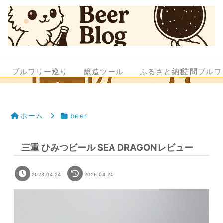
ブルワリー巡り
醸造ツール
ふるさと納税
訪問ブルワ
ホーム
beer
三重 ひみつビール SEA DRAGONレビュー
2023.04.24
2026.04.24