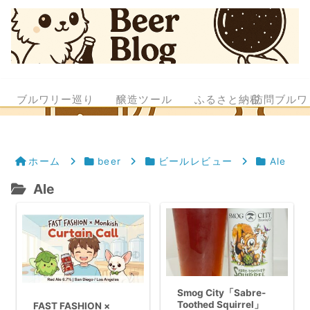
ブルワリー巡り
醸造ツール
ふるさと納税
訪問ブルワ
ホーム
beer
ビールレビュー
Ale
Ale
Smog City「Sabre-
Toothed Squirrel」
FAST FASHION ×