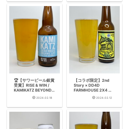
🏆【サワービール銀賞
【コラボ限定】2nd
受賞】RISE & WIN /
Story × DD4D
KAMIKATZ BEYOND
FARMHOUSE 2X4 完
THE SEA 完全レビュ
全レビュー – 愛媛産は
2024.02.18
2024.02.12
ー
だか麦とブレット酵母
が織りなす熟成型ファ
ームハウスエール