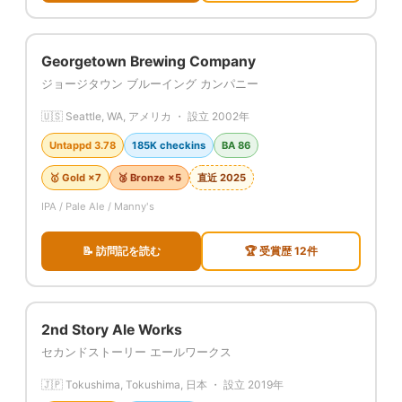
Georgetown Brewing Company
ジョージタウン ブルーイング カンパニー
🇺🇸 Seattle, WA, アメリカ ・ 設立 2002年
Untappd 3.78
185K checkins
BA 86
🥇 Gold ×7
🥉 Bronze ×5
直近 2025
IPA / Pale Ale / Manny's
📝 訪問記を読む
🏆 受賞歴 12件
2nd Story Ale Works
セカンドストーリー エールワークス
🇯🇵 Tokushima, Tokushima, 日本 ・ 設立 2019年