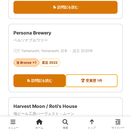
📝 訪問記を読む
Persona Brewery
ペルソナブルワリー
🇯🇵 Yamanashi, Yamanashi, 日本 ・ 設立 2020年
🥉 Bronze ×1
直近 2022
📝 訪問記を読む
🏆 受賞歴 1件
Harvest Moon / Roti's House
地ビール工房ハーヴェスト・ムーン
🇯🇵 Urayasu, Chiba, 日本 ・ 設立 2000年
メニュー
ホーム
検索
トップ
サイドバー