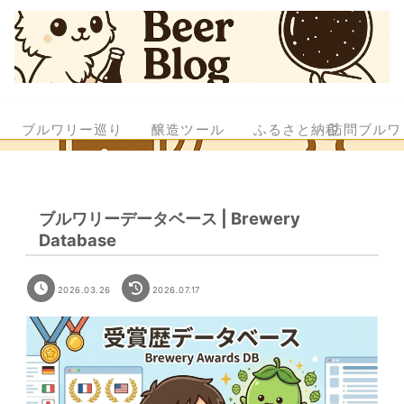
ブルワリー巡り
醸造ツール
ふるさと納税
訪問ブルワ
ブルワリーデータベース | Brewery
Database
2026.03.26
2026.07.17