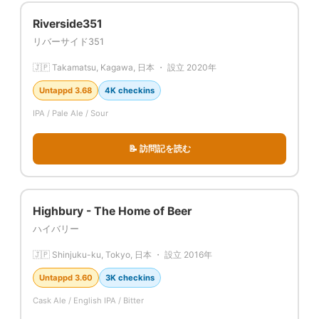
Riverside351
リバーサイド351
🇯🇵 Takamatsu, Kagawa, 日本 ・ 設立 2020年
Untappd 3.68
4K checkins
IPA / Pale Ale / Sour
📝 訪問記を読む
Highbury - The Home of Beer
ハイバリー
🇯🇵 Shinjuku-ku, Tokyo, 日本 ・ 設立 2016年
Untappd 3.60
3K checkins
Cask Ale / English IPA / Bitter