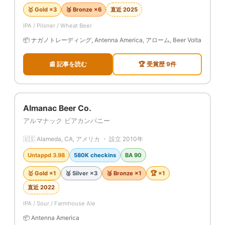
🥇 Gold ×3
🥉 Bronze ×6
直近 2025
IPA / Pilsner / Wheat Beer
📦 ナガノトレーディング, Antenna America, アローム, Beer Volta
📰 記事を読む
🏆 受賞歴 9件
Almanac Beer Co.
アルマナック ビアカンパニー
🇺🇸 Alameda, CA, アメリカ ・ 設立 2010年
Untappd 3.98
580K checkins
BA 90
🥇 Gold ×1
🥈 Silver ×3
🥉 Bronze ×1
🏆 ×1
直近 2022
IPA / Sour / Farmhouse Ale
📦 Antenna America