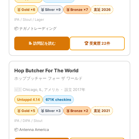
🥇 Gold ×6
🥈 Silver ×9
🥉 Bronze ×7
直近 2026
IPA / Stout / Lager
📦 ナガノトレーディング
📝 訪問記を読む
🏆 受賞歴 22件
Hop Butcher For The World
ホップブッチャー フォー ザ ワールド
🇺🇸 Chicago, IL, アメリカ ・ 設立 2017年
Untappd 4.14
671K checkins
🥇 Gold ×5
🥈 Silver ×3
🥉 Bronze ×2
直近 2021
IPA / DIPA / Stout
📦 Antenna America