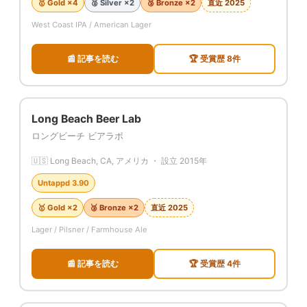
🥇 Gold ×4
🥈 Silver ×2
🥉 Bronze ×2
直近 2025
West Coast IPA / American Lager
📰 記事を読む
🏆 受賞歴 8件
Long Beach Beer Lab
ロングビーチ ビアラボ
🇺🇸 Long Beach, CA, アメリカ ・ 設立 2015年
Untappd 3.90
🥇 Gold ×2
🥉 Bronze ×2
直近 2025
Lager / Pilsner / Farmhouse Ale
📰 記事を読む
🏆 受賞歴 4件