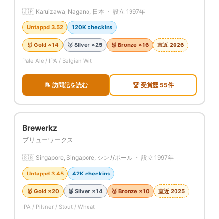
🇯🇵 Karuizawa, Nagano, 日本 ・ 設立 1997年
Untappd 3.52
120K checkins
🥇 Gold ×14
🥈 Silver ×25
🥉 Bronze ×16
直近 2026
Pale Ale / IPA / Belgian Wit
📝 訪問記を読む
🏆 受賞歴 55件
Brewerkz
ブリューワークス
🇸🇬 Singapore, Singapore, シンガポール ・ 設立 1997年
Untappd 3.45
42K checkins
🥇 Gold ×20
🥈 Silver ×14
🥉 Bronze ×10
直近 2025
IPA / Pilsner / Stout / Wheat