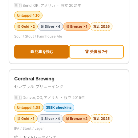
🇺🇸 Bend, OR, アメリカ ・ 設立 2021年
Untappd 4.10
🥇 Gold ×2
🥈 Silver ×4
🥉 Bronze ×1
直近 2026
Sour / Stout / Farmhouse Ale
📰 記事を読む
🏆 受賞歴 7件
Cerebral Brewing
セレブラル ブリューイング
🇺🇸 Denver, CO, アメリカ ・ 設立 2015年
Untappd 4.08
358K checkins
🥇 Gold ×1
🥈 Silver ×4
🥉 Bronze ×2
直近 2025
IPA / Stout / Lager
📦 ナガノトレーディング