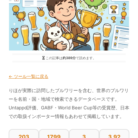
この記事は
約389分
で読めます。
← ツール一覧に戻る
りほが実際に訪問したブルワリーを含む、世界のブルワリ
ーを名前・国・地域で検索できるデータベースです。
Untappd評価、GABF・World Beer Cup等の受賞歴、日本
での取扱インポーター情報もあわせて掲載しています。
203
1799
3
3.92