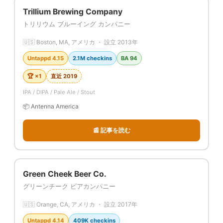
Trillium Brewing Company
トリリウム ブルーイング カンパニー
🇺🇸 Boston, MA, アメリカ ・ 設立 2013年
Untappd 4.15
2.1M checkins
BA 94
🏆 ×1
直近 2019
IPA / DIPA / Pale Ale / Stout
📦 Antenna America
📰 記事を読む
Green Cheek Beer Co.
グリーンチーク ビアカンパニー
🇺🇸 Orange, CA, アメリカ ・ 設立 2017年
Untappd 4.14
409K checkins