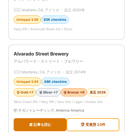
🇺🇸 Anaheim, CA, アメリカ ・ 設立 2020年
Untappd 3.98
83K checkins
Hazy IPA / American Black Ale / Stout
Alvarado Street Brewery
アルバラード・ストリート・ブルワリー
🇺🇸 Monterey, CA, アメリカ ・ 設立 2014年
Untappd 3.94
48K checkins
🥇 Gold ×7
🥈 Silver ×7
🥉 Bronze ×9
直近 2026
West Coast IPA / Hazy IPA / Sour Ale / Lager / Amber Ale
📦 ナガノトレーディング, Antenna America
📰 記事を読む
🏆 受賞歴 23件