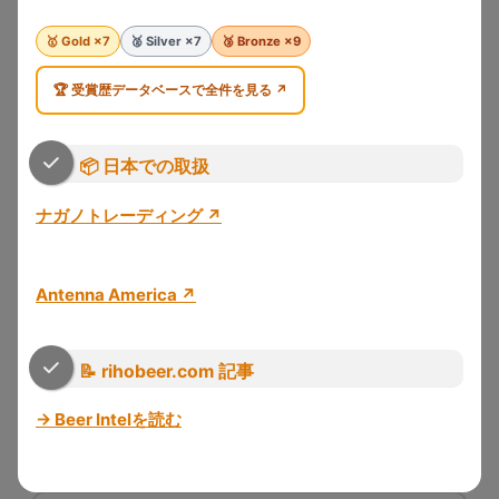
🥇 Gold ×4
🥈 Silver ×2
🥉 Bronze ×2
直近 2025
West Coast IPA / American Lager
🥇 Gold ×7
🥈 Silver ×7
🥉 Bronze ×9
🏆 受賞歴データベースで全件を見る ↗
📰 記事を読む
🏆 受賞歴 8件
📦 日本での取扱
Long Beach Beer Lab
ナガノトレーディング ↗
ロングビーチ ビアラボ
🇺🇸 Long Beach, CA, アメリカ ・ 設立 2015年
Antenna America ↗
Untappd 3.90
🥇 Gold ×2
🥉 Bronze ×2
直近 2025
📝 rihobeer.com 記事
Lager / Pilsner / Farmhouse Ale
→ Beer Intelを読む
📰 記事を読む
🏆 受賞歴 4件