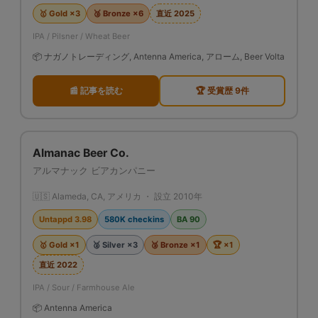
🥇 Gold ×3
🥉 Bronze ×6
直近 2025
IPA / Pilsner / Wheat Beer
📦 ナガノトレーディング, Antenna America, アローム, Beer Volta
📰 記事を読む
🏆 受賞歴 9件
Almanac Beer Co.
アルマナック ビアカンパニー
🇺🇸 Alameda, CA, アメリカ ・ 設立 2010年
Untappd 3.98
580K checkins
BA 90
🥇 Gold ×1
🥈 Silver ×3
🥉 Bronze ×1
🏆 ×1
直近 2022
IPA / Sour / Farmhouse Ale
📦 Antenna America