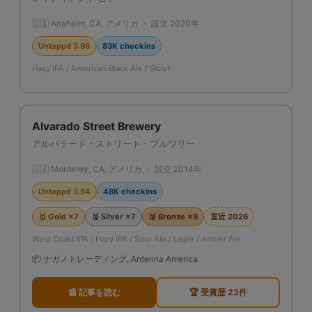
🇺🇸 Anaheim, CA, アメリカ ・ 設立 2020年
Untappd 3.98
83K checkins
Hazy IPA / American Black Ale / Stout
Alvarado Street Brewery
アルバラード・ストリート・ブルワリー
🇺🇸 Monterey, CA, アメリカ ・ 設立 2014年
Untappd 3.94
48K checkins
🥇 Gold ×7
🥈 Silver ×7
🥉 Bronze ×9
直近 2026
West Coast IPA / Hazy IPA / Sour Ale / Lager / Amber Ale
📦 ナガノトレーディング, Antenna America
📰 記事を読む
🏆 受賞歴 23件