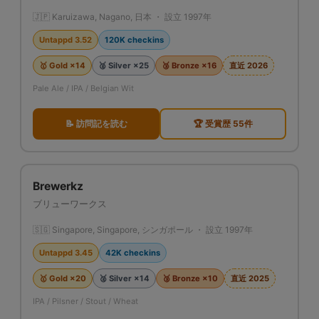
🇯🇵 Karuizawa, Nagano, 日本 ・ 設立 1997年
Untappd 3.52
120K checkins
🥇 Gold ×14
🥈 Silver ×25
🥉 Bronze ×16
直近 2026
Pale Ale / IPA / Belgian Wit
📝 訪問記を読む
🏆 受賞歴 55件
Brewerkz
ブリューワークス
🇸🇬 Singapore, Singapore, シンガポール ・ 設立 1997年
Untappd 3.45
42K checkins
🥇 Gold ×20
🥈 Silver ×14
🥉 Bronze ×10
直近 2025
IPA / Pilsner / Stout / Wheat