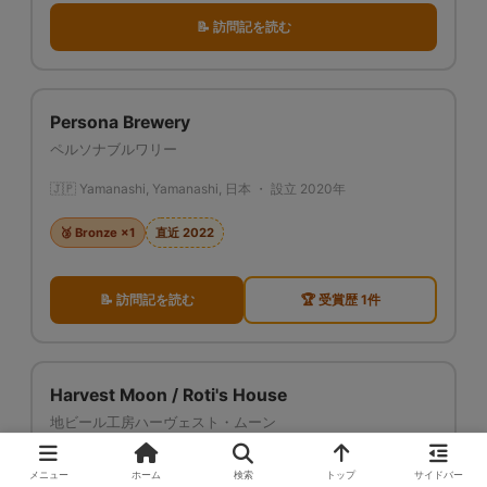
📝 訪問記を読む
Persona Brewery
ペルソナブルワリー
🇯🇵 Yamanashi, Yamanashi, 日本 ・ 設立 2020年
🥉 Bronze ×1
直近 2022
📝 訪問記を読む
🏆 受賞歴 1件
Harvest Moon / Roti's House
地ビール工房ハーヴェスト・ムーン
🇯🇵 Urayasu, Chiba, 日本 ・ 設立 2000年
メニュー
ホーム
検索
トップ
サイドバー