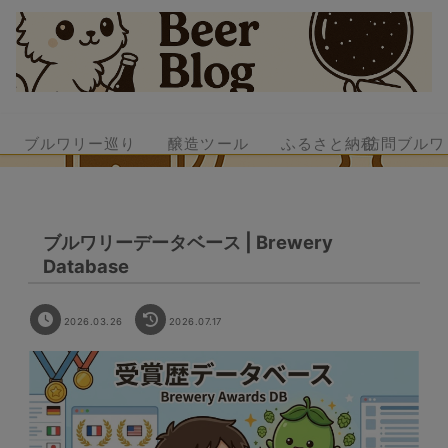
ブルワリー巡り
醸造ツール
ふるさと納税
訪問ブルワ
ブルワリーデータベース | Brewery
Database
2026.03.26
2026.07.17