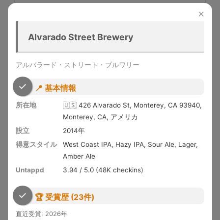
×
Human People Beer Cafe
Alvarado Street Brewery
ヒューマンピープル ビアカフェ
🇺🇸 Seattle, WA, アメリカ ・ 設立 2023年
アルバラード・ストリート・ブルワリー
Untappd 3.92
6K checkins
📍 基本情報
IPA / Lager / Pale Ale
所在地
🇺🇸 426 Alvarado St, Monterey, CA 93940,
📝 訪問記を読む
Monterey, CA, アメリカ
設立
2014年
得意スタイル
West Coast IPA, Hazy IPA, Sour Ale, Lager,
Amber Ale
Mother Road Brewing Company
Untappd
3.94 / 5.0 (48K checkins)
マザーロード・ブルーイング
🇺🇸 Flagstaff, AZ, アメリカ ・ 設立 2011年
🏆 受賞歴 (23件)
Untappd 3.90
BA 93
直近受賞: 2026年