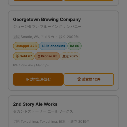
Georgetown Brewing Company
ジョージタウン ブルーイング カンパニー
🇺🇸 Seattle, WA, アメリカ ・ 設立 2002年
Untappd 3.78
185K checkins
BA 86
🥇 Gold ×7
🥉 Bronze ×5
直近 2025
IPA / Pale Ale / Manny's
📝 訪問記を読む
🏆 受賞歴 12件
2nd Story Ale Works
セカンドストーリー エールワークス
🇯🇵 Tokushima, Tokushima, 日本 ・ 設立 2019年