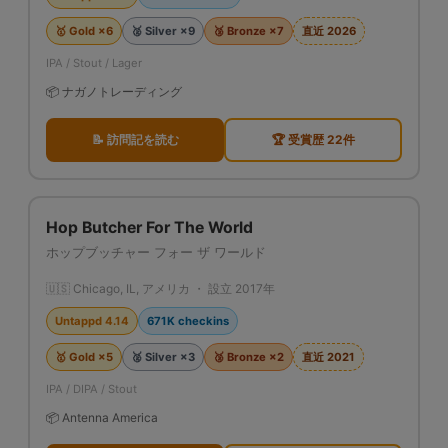
🥇 Gold ×6
🥈 Silver ×9
🥉 Bronze ×7
直近 2026
IPA / Stout / Lager
📦 ナガノトレーディング
📝 訪問記を読む
🏆 受賞歴 22件
Hop Butcher For The World
ホップブッチャー フォー ザ ワールド
🇺🇸 Chicago, IL, アメリカ ・ 設立 2017年
Untappd 4.14
671K checkins
🥇 Gold ×5
🥈 Silver ×3
🥉 Bronze ×2
直近 2021
IPA / DIPA / Stout
📦 Antenna America