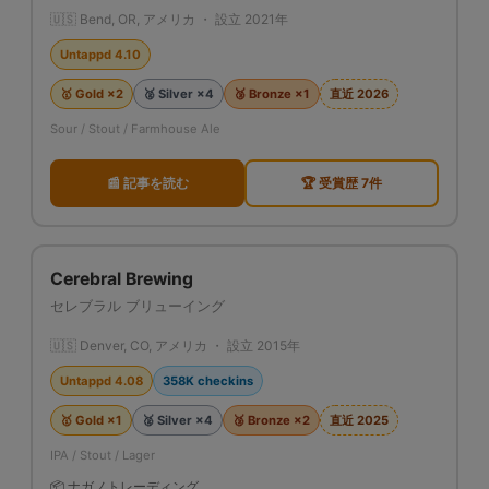
🇺🇸 Bend, OR, アメリカ ・ 設立 2021年
Untappd 4.10
🥇 Gold ×2
🥈 Silver ×4
🥉 Bronze ×1
直近 2026
Sour / Stout / Farmhouse Ale
📰 記事を読む
🏆 受賞歴 7件
Cerebral Brewing
セレブラル ブリューイング
🇺🇸 Denver, CO, アメリカ ・ 設立 2015年
Untappd 4.08
358K checkins
🥇 Gold ×1
🥈 Silver ×4
🥉 Bronze ×2
直近 2025
IPA / Stout / Lager
📦 ナガノトレーディング