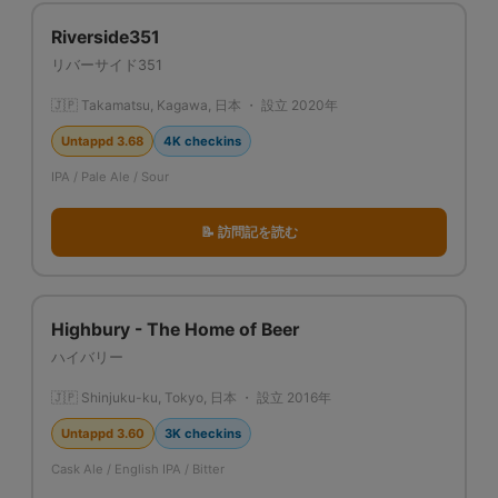
Riverside351
リバーサイド351
🇯🇵 Takamatsu, Kagawa, 日本 ・ 設立 2020年
Untappd 3.68
4K checkins
IPA / Pale Ale / Sour
📝 訪問記を読む
Highbury - The Home of Beer
ハイバリー
🇯🇵 Shinjuku-ku, Tokyo, 日本 ・ 設立 2016年
Untappd 3.60
3K checkins
Cask Ale / English IPA / Bitter