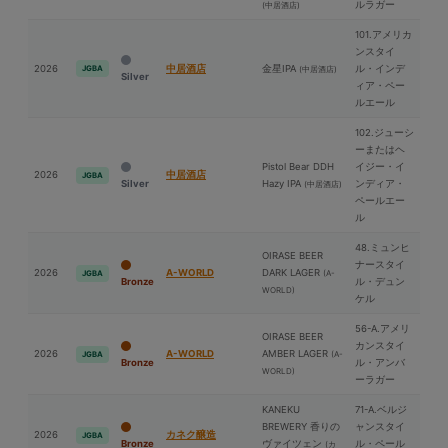
ルラガー
(中居酒店)
101.アメリカ
ンスタイ
2026
中居酒店
⾦星IPA
ル・インデ
JGBA
(中居酒店)
Silver
ィア・ペー
ルエール
102.ジューシ
ーまたはヘ
Pistol Bear DDH
イジー・イ
2026
中居酒店
JGBA
Silver
Hazy IPA
ンディア・
(中居酒店)
ペールエー
ル
48.ミュンヒ
OIRASE BEER
ナースタイ
2026
A-WORLD
DARK LAGER
(A-
JGBA
Bronze
ル・デュン
WORLD)
ケル
56-A.アメリ
OIRASE BEER
カンスタイ
2026
A-WORLD
AMBER LAGER
(A-
JGBA
Bronze
ル・アンバ
WORLD)
ーラガー
KANEKU
71-A.ベルジ
BREWERY 香りの
ャンスタイ
2026
カネク醸造
JGBA
Bronze
ヴァイツェン
ル・ペール
(カ