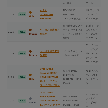
エール
ネク醸造)
もんど
NOYMOND
113.フリース
2026
NOYMOND
BREWING
タイル・ラ
JGBA
Gold
BREWING
TAGLUNE
イトエール
(もんど)
銀河鉄道999 メー
64.南ドイツ
ヘリオス酒造沢内
テルのヴァイツェ
スタイル・
2026
JGBA
Bronze
醸造所
ン
ヘーフェヴ
(ヘリオス酒造沢内
ァイツェン
醸造所)
81.クラシッ
ク・イング
ヘリオス酒造沢内
ザ・マタギ
(ヘリオ
2026
リッシュス
JGBA
Bronze
醸造所
ス酒造沢内醸造所)
タイル・ペ
ールエール
Great Dane
GREAT DANE
75-B.ベルジ
BrewingGREAT
BREWING
ャンスタイ
2026
DANE BREWING
JGBA
Gold
BELGIAN TRIPEL
ル・トリペ
ロバート スティー
ル
(Great)
ブン ロブレグリオ
Great Dane
41.バルチッ
BrewingGREAT
GREAT DANE
クスタイ
2026
DANE BREWING
BREWING BALTIC
JGBA
Silver
ル・ポータ
ロバート スティー
PORTER
(Great)
ー