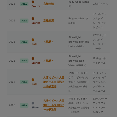
Yuzu Gose
(京極⻨
2026
京極⻨酒
3.柚子ビール
JGBA
Bronze
酒)
67.ベルジャ
Belgian White
ンスタイ
(京
2026
京極⻨酒
JGBA
Bronze
ル・ヴィッ
極⻨酒)
トビール
27.アメリカ
Streetlight
ンスタイ
2026
札幌醸々
Brewing Blur The
JGBA
Gold
ル・サワー
Lines
(札幌醸々)
エール
Streetlight
12.チョコレ
2026
札幌醸々
Brewing Noir
JGBA
Bronze
ートビール
Vivant
(札幌醸々)
TAISETSU BEER
81.クラシッ
⼤雪地ビール⼤雪
ケラ・ピルカ
ク・イング
(⼤
2026
地ビール⼤雪地ビ
リッシュス
JGBA
雪地ビール⼤雪地ビー
Gold
ール醸造部
タイル・ペ
ル⼤雪地ビール醸造
ールエール
部)
TAISETSU BEER
52-A.ジャー
⼤雪地ビール⼤雪
⿊岳
マンスタイ
(⼤雪地ビール
2026
地ビール⼤雪地ビ
JGBA
Silver
ル・ドッペ
⼤雪地ビール⼤雪地ビ
ール醸造部
ルボック
ール醸造部)