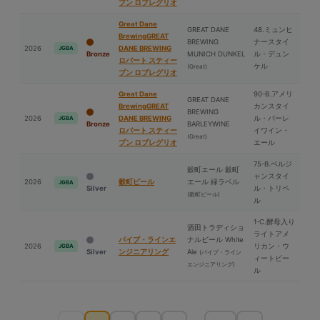
ブン ロブレグリオ
Great Dane
GREAT DANE
48.ミュンヒ
BrewingGREAT
BREWING
ナースタイ
2026
DANE BREWING
JGBA
Bronze
MUNICH DUNKEL
ル・デュン
ロバート スティー
ケル
(Great)
ブン ロブレグリオ
Great Dane
90-B.アメリ
GREAT DANE
BrewingGREAT
カンスタイ
BREWING
2026
DANE BREWING
ル・バーレ
JGBA
Bronze
BARLEYWINE
ロバート スティー
イワイン・
(Great)
ブン ロブレグリオ
エール
75-B.ベルジ
穀町エール 穀町
ャンスタイ
2026
穀町ビール
エール 緑ラベル
JGBA
Silver
ル・トリペ
(穀町ビール)
ル
1-C.酵⺟入り
酒⽥トラディショ
ライトアメ
パイプ・ラインエ
ナルビール White
2026
リカン・ウ
JGBA
Silver
ンジニアリング
Ale
(パイプ・ライン
ィートビー
エンジニアリング)
ル