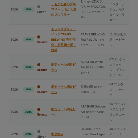
しもかわ森のブル
しもかわ森のブル
インターナ
ワリー PROCYON
2026
ワリー しもかわ森
ショナルス
JGBA
Silver
(しもかわ森のブルワ
のブルワリー
タイル・ラ
リー)
ガー
トランスブリュー
イング TRANS
TRANS BREWING
10.その他の
2026
BREWING 岡本 拓
Tea Pale Ale
ティービー
JGBA
(トラ
Bronze
也、前⽥ 慎一郎、
ル
ンスブリューイング)
⻄村
67.ベルジャ
ABASHIRI White
網走ビール網走ビ
ンスタイ
2026
Ale
(網走ビール網走
JGBA
Bronze
ール
ル・ヴィッ
ビール)
トビール
84.ブラウ
網走ビール網走ビ
監極の⿊
(網走ビー
2026
ン・ポータ
JGBA
Bronze
ール
ル網走ビール)
ー
96.ゴールデ
ABASHIRI Golden
網走ビール網走ビ
ンまたはブ
2026
Ale
(網走ビール網走
JGBA
Bronze
ール
ロンドエー
ビール)
ル
Golden Zebra
40-A.インデ
2026
中居酒店
Indian Pale Lager
ィア・ペー
JGBA
Silver