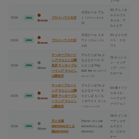
エール
60.デュッセ
⼤沼ビール アル
ルドルフス
2026
ブロイハウス⼤沼
ト
(ブロイハウス⼤
JGBA
Bronze
タイル・ア
沼)
ルトビア
⼤沼ビール スタ
93.エクスポ
2026
ブロイハウス⼤沼
ウト
ート・スタ
JGBA
(ブロイハウス
Bronze
ウト
⼤沼)
ヤッホーブルーイ
そらとしば by よ
18.セッショ
ング そらとしば醸
なよなエール そ
ン・インデ
2026
造所 ヤッホーブル
らとしば Play
JGBA
Silver
ィア・ペー
ーイング そらとし
Ball! Ale
(ヤッホーブ
ルエール
ば醸造所
ルーイング)
ヤッホーブルーイ
そらとしば by よ
64.南ドイツ
ング そらとしば醸
なよなエール そ
スタイル・
2026
造所 ヤッホーブル
らとしば もくも
JGBA
Bronze
ヘーフェヴ
ーイング そらとし
くホワイト
(ヤッホ
ァイツェン
ば醸造所
ーブルーイング)
38-E.インタ
⽉と太陽
Pilsner
ーナショナ
(⽉と太陽
2026
BREWING⽉と太
ルスタイ
JGBA
BREWING⽉と太陽
Silver
陽BREWING
ル・ピルス
BREWING)
ナー