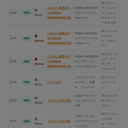
81.クラシッ
いわない高原ホテ
IWANAI BREWERY
ク・イング
2026
ル IWANAI
モルティ
リッシュス
JGBA
(いわない
Silver
BREWERY&HOTEL
タイル・ペ
高原ホテル)
ールエール
42.ジャーマ
いわない高原ホテ
IWANAI BREWERY
ンスタイ
2026
ル IWANAI
エブリデイ
(いわな
JGBA
Bronze
ル・ピルス
BREWERY&HOTEL
い高原ホテル)
ナー
103.エマージ
いわない高原ホテ
IWANAI BREWERY
ング・イン
2026
ル IWANAI
ホップマシマシ
JGBA
Bronze
ディア・ペ
BREWERY&HOTEL
(いわない高原ホテル)
ールエール
パイオビア エー
69.スペシャ
2026
パイオビア
ルと共に、花束
ルティ・セ
JGBA
Silver
を。
ゾン
(パイオビア)
⼤沼ビール ケル
59.ケルンス
2026
ブロイハウス⼤沼
シュ
タイル・ケ
JGBA
(ブロイハウス
Silver
ルシュ
⼤沼)
97.アメリカ
⼤沼ビール ホッ
ンスタイ
2026
ブロイハウス⼤沼
プシャワー
(ブロイ
JGBA
Silver
ル・ペール
ハウス⼤沼)