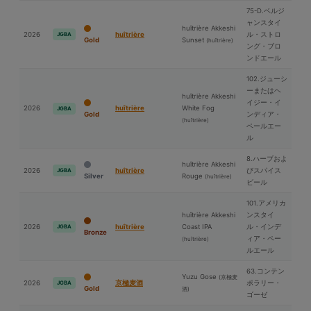
75-D.ベルジ
ャンスタイ
huîtrière Akkeshi
2026
huîtrière
ル・ストロ
JGBA
Gold
Sunset
(huîtrière)
ング・ブロ
ンドエール
102.ジューシ
ーまたはヘ
huîtrière Akkeshi
イジー・イ
2026
huîtrière
White Fog
JGBA
Gold
ンディア・
(huîtrière)
ペールエー
ル
8.ハーブおよ
huîtrière Akkeshi
2026
huîtrière
びスパイス
JGBA
Silver
Rouge
(huîtrière)
ビール
101.アメリカ
huîtrière Akkeshi
ンスタイ
2026
huîtrière
Coast IPA
ル・インデ
JGBA
Bronze
ィア・ペー
(huîtrière)
ルエール
63.コンテン
Yuzu Gose
(京極⻨
2026
京極⻨酒
ポラリー・
JGBA
Gold
酒)
ゴーゼ