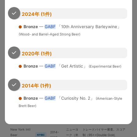
米国各地
界中のブルワリーが参加する国
WBC
Cup
2026
際品評会
2024年 (1件)
U.S. Open
2010-
Brewery of the YearとGrand
Beer
米国
USOB
2025
National Champion選出
Bronze
—
GABF
「10th Anniversary Barleywine」
Championship
(Wood- and Barrel-Aged Strong Beer)
アジア太平洋地域中心の国際コ
International
2006-
日本
ンペ。ブラインドテイスティン
IBC
Beer Cup
2025
グ審査
2020年 (1件)
ブリュッ
Brussels Beer
2018-
セル（ベ
欧州中心の国際コンペ
BBC
Bronze
—
GABF
「Get Artistic」
(Experimental Beer)
Challenge
2025
ルギー）
Japan Great
2019-
日本最大のビール審査会。
日本
JGBA
Beer Awards
2026
BJCPガイドライン準拠
2014年 (1件)
ニュルン
European
2005-
欧州最大級。ドイツ醸造協会主
Bronze
—
GABF
「Curiosity No. 2」
(American-Style
ベルク
EBS
Beer Star
2025
催
（独）
Brett Beer)
Asia Beer
2022-
シンガポ
アジアのビール文化向上を目的
ABC
Championship
2024
ール
とした国際コンペ
New York Intl
ニューヨ
トレードバイヤー審査。スコア
2014-
Beer
ーク（米
制（95+=Double Gold,
NYIBC