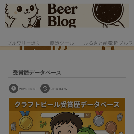
ブルワリー巡り
醸造ツール
ふるさと納税
訪問ブルワ
受賞歴データベース
2026.03.30
2026.04.15