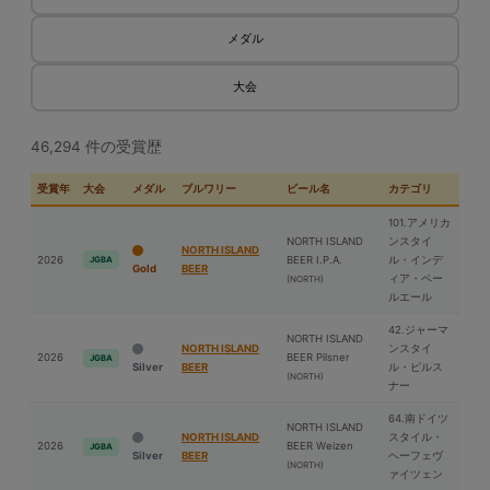
メダル
大会
46,294 件の受賞歴
受賞年
大会
メダル
ブルワリー
ビール名
カテゴリ
101.アメリカ
NORTH ISLAND
ンスタイ
NORTH ISLAND
2026
BEER I.P.A.
ル・インデ
JGBA
Gold
BEER
ィア・ペー
(NORTH)
ルエール
42.ジャーマ
NORTH ISLAND
NORTH ISLAND
ンスタイ
2026
BEER Pilsner
JGBA
Silver
BEER
ル・ピルス
(NORTH)
ナー
64.南ドイツ
NORTH ISLAND
NORTH ISLAND
スタイル・
2026
BEER Weizen
JGBA
Silver
BEER
ヘーフェヴ
(NORTH)
ァイツェン