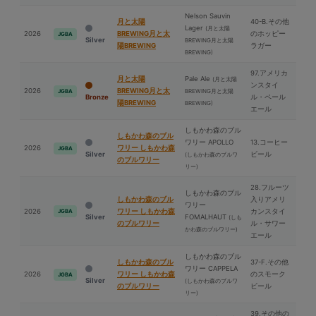
Nelson Sauvin
⽉と太陽
40-B.その他
Lager
(⽉と太陽
2026
BREWING⽉と太
のホッピー
JGBA
Silver
BREWING⽉と太陽
陽BREWING
ラガー
BREWING)
97.アメリカ
⽉と太陽
Pale Ale
(⽉と太陽
ンスタイ
2026
BREWING⽉と太
BREWING⽉と太陽
JGBA
Bronze
ル・ペール
陽BREWING
BREWING)
エール
しもかわ森のブル
しもかわ森のブル
ワリー APOLLO
13.コーヒー
2026
ワリー しもかわ森
JGBA
Silver
ビール
(しもかわ森のブルワ
のブルワリー
リー)
28.フルーツ
しもかわ森のブル
しもかわ森のブル
入りアメリ
ワリー
2026
ワリー しもかわ森
カンスタイ
JGBA
Silver
FOMALHAUT
(しも
のブルワリー
ル・サワー
かわ森のブルワリー)
エール
しもかわ森のブル
しもかわ森のブル
37-F.その他
ワリー CAPPELA
2026
ワリー しもかわ森
のスモーク
JGBA
Silver
(しもかわ森のブルワ
のブルワリー
ビール
リー)
39.その他の