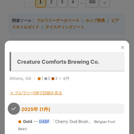
...
←
1
2
3
4
926
→
関連ツール：
ブルワリーデータベース
｜
ホップ辞典
｜
ビア
スタイルガイド
｜
テイスティングノート
関連記事：
ダンクとは？ビールの香り解説
｜
DDH・TDHビー
×
ル完全ガイド
｜
日本クラフトビール5大トレンド
Creature Comforts Brewing Co.
収録大会一覧（10大会）
Athens, GA ・
1
0
3 = 4件
大会名
略称
収録年度
開催地
特徴
Great
→ ブルワリーDBで詳細を見る
1983-
デンバー
米国最大のビール品評会。
American
GABF
2025
（米国）
Gold/Silver/Bronze授与
Beer Festival
2025年 (1件)
メルボル
Australian Intl
2015-
世界最大規模の年次国際ビール
ン（豪
AIBA
Beer Awards
2025
コンペ
Gold
—
GABF
「Cherry Oud Bruin」
(Belgian Fruit
州）
Beer)
「ビールのオリンピック」。世
World Beer
1996-