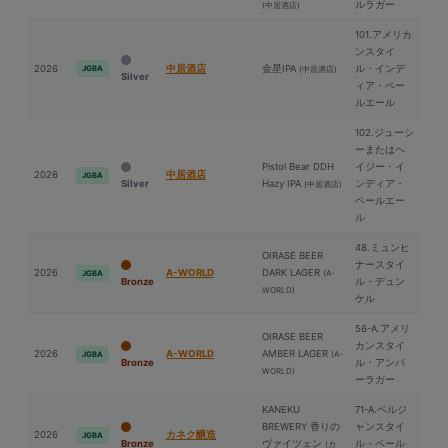
ルラガー
(中居酒店)
101.アメリカ
ンスタイ
2026
中居酒店
⾦星IPA
ル・インデ
JGBA
(中居酒店)
Silver
ィア・ペー
ルエール
102.ジューシ
ーまたはヘ
Pistol Bear DDH
イジー・イ
2026
中居酒店
JGBA
Silver
Hazy IPA
ンディア・
(中居酒店)
ペールエー
ル
48.ミュンヒ
OIRASE BEER
ナースタイ
2026
A-WORLD
DARK LAGER
(A-
JGBA
Bronze
ル・デュン
WORLD)
ケル
56-A.アメリ
OIRASE BEER
カンスタイ
2026
A-WORLD
AMBER LAGER
(A-
JGBA
Bronze
ル・アンバ
WORLD)
ーラガー
KANEKU
71-A.ベルジ
BREWERY 香りの
ャンスタイ
2026
カネク醸造
JGBA
Bronze
ヴァイツェン
ル・ペール
(カ