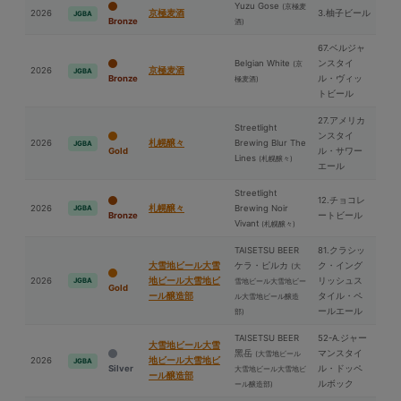
Yuzu Gose
(京極⻨
2026
京極⻨酒
3.柚子ビール
JGBA
Bronze
酒)
67.ベルジャ
Belgian White
ンスタイ
(京
2026
京極⻨酒
JGBA
Bronze
ル・ヴィッ
極⻨酒)
トビール
27.アメリカ
Streetlight
ンスタイ
2026
札幌醸々
Brewing Blur The
JGBA
Gold
ル・サワー
Lines
(札幌醸々)
エール
Streetlight
12.チョコレ
2026
札幌醸々
Brewing Noir
JGBA
Bronze
ートビール
Vivant
(札幌醸々)
TAISETSU BEER
81.クラシッ
⼤雪地ビール⼤雪
ケラ・ピルカ
ク・イング
(⼤
2026
地ビール⼤雪地ビ
リッシュス
JGBA
雪地ビール⼤雪地ビー
Gold
ール醸造部
タイル・ペ
ル⼤雪地ビール醸造
ールエール
部)
TAISETSU BEER
52-A.ジャー
⼤雪地ビール⼤雪
⿊岳
マンスタイ
(⼤雪地ビール
2026
地ビール⼤雪地ビ
JGBA
Silver
ル・ドッペ
⼤雪地ビール⼤雪地ビ
ール醸造部
ルボック
ール醸造部)