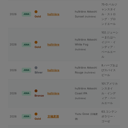
75-D.ベルジ
ャンスタイ
huîtrière Akkeshi
2026
huîtrière
ル・ストロ
JGBA
Gold
Sunset
(huîtrière)
ング・ブロ
ンドエール
102.ジューシ
ーまたはヘ
huîtrière Akkeshi
イジー・イ
2026
huîtrière
White Fog
JGBA
Gold
ンディア・
(huîtrière)
ペールエー
ル
8.ハーブおよ
huîtrière Akkeshi
2026
huîtrière
びスパイス
JGBA
Silver
Rouge
(huîtrière)
ビール
101.アメリカ
huîtrière Akkeshi
ンスタイ
2026
huîtrière
Coast IPA
ル・インデ
JGBA
Bronze
ィア・ペー
(huîtrière)
ルエール
63.コンテン
Yuzu Gose
(京極⻨
2026
京極⻨酒
ポラリー・
JGBA
Gold
酒)
ゴーゼ