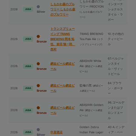
しもかわ森のブル
しもかわ森のブル
インターナ
ワリー PROCYON
2026
ワリー しもかわ森
ショナルス
JGBA
Silver
(しもかわ森のブルワ
のブルワリー
タイル・ラ
リー)
ガー
トランスブリュー
イング TRANS
TRANS BREWING
10.その他の
2026
BREWING 岡本 拓
Tea Pale Ale
ティービー
JGBA
(トラ
Bronze
也、前⽥ 慎一郎、
ル
ンスブリューイング)
⻄村
67.ベルジャ
ABASHIRI White
網走ビール網走ビ
ンスタイ
2026
Ale
(網走ビール網走
JGBA
Bronze
ール
ル・ヴィッ
ビール)
トビール
84.ブラウ
網走ビール網走ビ
監極の⿊
(網走ビー
2026
ン・ポータ
JGBA
Bronze
ール
ル網走ビール)
ー
96.ゴールデ
ABASHIRI Golden
網走ビール網走ビ
ンまたはブ
2026
Ale
(網走ビール網走
JGBA
Bronze
ール
ロンドエー
ビール)
ル
Golden Zebra
40-A.インデ
2026
中居酒店
Indian Pale Lager
ィア・ペー
JGBA
Silver