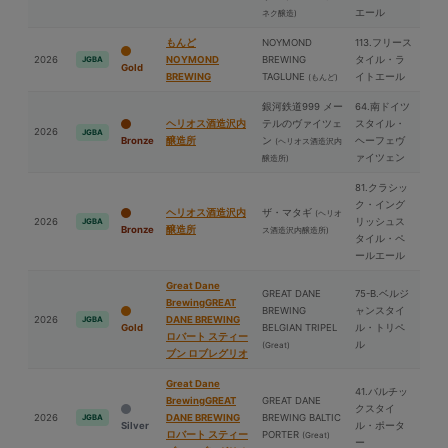
エール
ネク醸造)
もんど
NOYMOND
113.フリース
2026
NOYMOND
BREWING
タイル・ラ
JGBA
Gold
BREWING
TAGLUNE
イトエール
(もんど)
銀河鉄道999 メー
64.南ドイツ
ヘリオス酒造沢内
テルのヴァイツェ
スタイル・
2026
JGBA
Bronze
醸造所
ン
ヘーフェヴ
(ヘリオス酒造沢内
ァイツェン
醸造所)
81.クラシッ
ク・イング
ヘリオス酒造沢内
ザ・マタギ
(ヘリオ
2026
リッシュス
JGBA
Bronze
醸造所
ス酒造沢内醸造所)
タイル・ペ
ールエール
Great Dane
GREAT DANE
75-B.ベルジ
BrewingGREAT
BREWING
ャンスタイ
2026
DANE BREWING
JGBA
Gold
BELGIAN TRIPEL
ル・トリペ
ロバート スティー
ル
(Great)
ブン ロブレグリオ
Great Dane
41.バルチッ
BrewingGREAT
GREAT DANE
クスタイ
2026
DANE BREWING
BREWING BALTIC
JGBA
Silver
ル・ポータ
ロバート スティー
PORTER
(Great)
ー