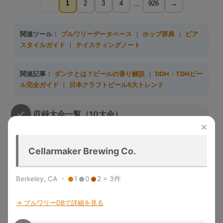
...
←
1
2
3
4
926
→
関連ツール：
ブルワリーデータベース
｜
ホップ辞典
｜
ビア
スタイルガイド
｜
テイスティングノート
関連記事：
ダンクとは？ビールの香り解説
｜
DDH・TDHビー
ル完全ガイド
｜
日本クラフトビール5大トレンド
収録大会一覧（10大会）
×
大会名
略称
収録年度
開催地
特徴
Cellarmaker Brewing Co.
Great
1983-
デンバー
米国最大のビール品評会。
American
GABF
2025
（米国）
Gold/Silver/Bronze授与
Beer Festival
Berkeley, CA ・
1
0
2 = 3件
メルボル
Australian Intl
2015-
世界最大規模の年次国際ビール
ン（豪
AIBA
Beer Awards
2025
コンペ
→ ブルワリーDBで詳細を見る
州）
「ビールのオリンピック」。世
World Beer
1996-