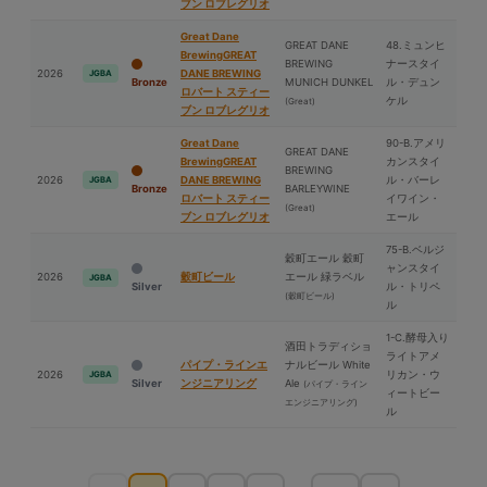
ブン ロブレグリオ
Great Dane
GREAT DANE
48.ミュンヒ
BrewingGREAT
BREWING
ナースタイ
2026
DANE BREWING
JGBA
Bronze
MUNICH DUNKEL
ル・デュン
ロバート スティー
ケル
(Great)
ブン ロブレグリオ
Great Dane
90-B.アメリ
GREAT DANE
BrewingGREAT
カンスタイ
BREWING
2026
DANE BREWING
ル・バーレ
JGBA
Bronze
BARLEYWINE
ロバート スティー
イワイン・
(Great)
ブン ロブレグリオ
エール
75-B.ベルジ
穀町エール 穀町
ャンスタイ
2026
穀町ビール
エール 緑ラベル
JGBA
Silver
ル・トリペ
(穀町ビール)
ル
1-C.酵⺟入り
酒⽥トラディショ
ライトアメ
パイプ・ラインエ
ナルビール White
2026
リカン・ウ
JGBA
Silver
ンジニアリング
Ale
(パイプ・ライン
ィートビー
エンジニアリング)
ル