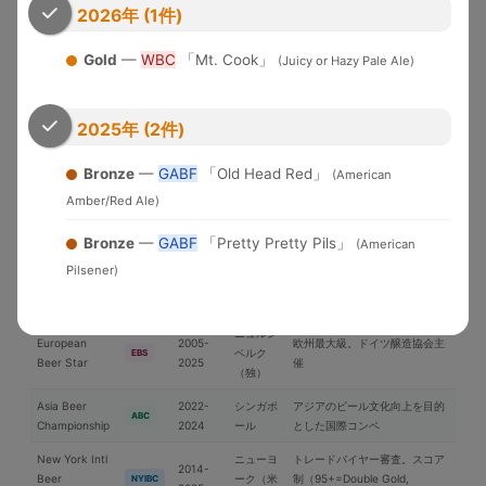
米国各地
界中のブルワリーが参加する国
WBC
2026年 (1件)
Cup
2026
際品評会
Gold
—
WBC
「Mt. Cook」
(Juicy or Hazy Pale Ale)
U.S. Open
2010-
Brewery of the YearとGrand
Beer
米国
USOB
2025
National Champion選出
Championship
2025年 (2件)
アジア太平洋地域中心の国際コ
International
2006-
日本
ンペ。ブラインドテイスティン
IBC
Beer Cup
2025
Bronze
—
GABF
「Old Head Red」
グ審査
(American
Amber/Red Ale)
ブリュッ
Brussels Beer
2018-
セル（ベ
欧州中心の国際コンペ
BBC
Challenge
2025
Bronze
—
GABF
「Pretty Pretty Pils」
(American
ルギー）
Pilsener)
Japan Great
2019-
日本最大のビール審査会。
日本
JGBA
Beer Awards
2026
BJCPガイドライン準拠
ニュルン
European
2005-
欧州最大級。ドイツ醸造協会主
ベルク
EBS
Beer Star
2025
催
（独）
Asia Beer
2022-
シンガポ
アジアのビール文化向上を目的
ABC
Championship
2024
ール
とした国際コンペ
New York Intl
ニューヨ
トレードバイヤー審査。スコア
2014-
Beer
ーク（米
制（95+=Double Gold,
NYIBC