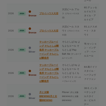
エール
60.デュッセ
⼤沼ビール アル
ルドルフス
2026
ブロイハウス⼤沼
ト
(ブロイハウス⼤
JGBA
Bronze
タイル・ア
沼)
ルトビア
⼤沼ビール スタ
93.エクスポ
2026
ブロイハウス⼤沼
ウト
ート・スタ
JGBA
(ブロイハウス
Bronze
ウト
⼤沼)
ヤッホーブルーイ
そらとしば by よ
18.セッショ
ング そらとしば醸
なよなエール そ
ン・インデ
2026
造所 ヤッホーブル
らとしば Play
JGBA
Silver
ィア・ペー
ーイング そらとし
Ball! Ale
(ヤッホーブ
ルエール
ば醸造所
ルーイング)
ヤッホーブルーイ
そらとしば by よ
64.南ドイツ
ング そらとしば醸
なよなエール そ
スタイル・
2026
造所 ヤッホーブル
らとしば もくも
JGBA
Bronze
ヘーフェヴ
ーイング そらとし
くホワイト
(ヤッホ
ァイツェン
ば醸造所
ーブルーイング)
38-E.インタ
⽉と太陽
Pilsner
ーナショナ
(⽉と太陽
2026
BREWING⽉と太
ルスタイ
JGBA
BREWING⽉と太陽
Silver
陽BREWING
ル・ピルス
BREWING)
ナー