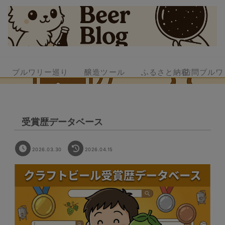
ブルワリー巡り
醸造ツール
ふるさと納税
訪問ブルワ
受賞歴データベース
2026.03.30
2026.04.15