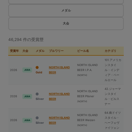
メダル
大会
46,294 件の受賞歴
受賞年
大会
メダル
ブルワリー
ビール名
カテゴリ
101.アメリカ
NORTH ISLAND
ンスタイ
NORTH ISLAND
2026
BEER I.P.A.
ル・インデ
JGBA
Gold
BEER
ィア・ペー
(NORTH)
ルエール
42.ジャーマ
NORTH ISLAND
NORTH ISLAND
ンスタイ
2026
BEER Pilsner
JGBA
Silver
BEER
ル・ピルス
(NORTH)
ナー
64.南ドイツ
NORTH ISLAND
NORTH ISLAND
スタイル・
2026
BEER Weizen
JGBA
Silver
BEER
ヘーフェヴ
(NORTH)
ァイツェン