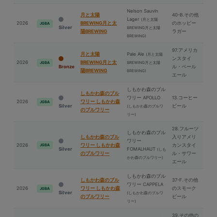
Nelson Sauvin
⽉と太陽
40-B.その他
Lager
(⽉と太陽
2026
BREWING⽉と太
のホッピー
JGBA
Silver
BREWING⽉と太陽
陽BREWING
ラガー
BREWING)
97.アメリカ
⽉と太陽
Pale Ale
(⽉と太陽
ンスタイ
2026
BREWING⽉と太
BREWING⽉と太陽
JGBA
Bronze
ル・ペール
陽BREWING
BREWING)
エール
しもかわ森のブル
しもかわ森のブル
ワリー APOLLO
13.コーヒー
2026
ワリー しもかわ森
JGBA
Silver
ビール
(しもかわ森のブルワ
のブルワリー
リー)
28.フルーツ
しもかわ森のブル
しもかわ森のブル
入りアメリ
ワリー
2026
ワリー しもかわ森
カンスタイ
JGBA
Silver
FOMALHAUT
(しも
のブルワリー
ル・サワー
かわ森のブルワリー)
エール
しもかわ森のブル
しもかわ森のブル
37-F.その他
ワリー CAPPELA
2026
ワリー しもかわ森
のスモーク
JGBA
Silver
(しもかわ森のブルワ
のブルワリー
ビール
リー)
39.その他の