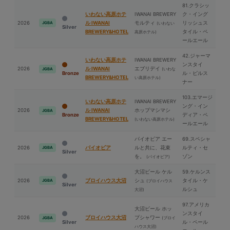
81.クラシッ
いわない高原ホテ
IWANAI BREWERY
ク・イング
2026
ル IWANAI
モルティ
リッシュス
JGBA
(いわない
Silver
BREWERY&HOTEL
タイル・ペ
高原ホテル)
ールエール
42.ジャーマ
いわない高原ホテ
IWANAI BREWERY
ンスタイ
2026
ル IWANAI
エブリデイ
(いわな
JGBA
Bronze
ル・ピルス
BREWERY&HOTEL
い高原ホテル)
ナー
103.エマージ
いわない高原ホテ
IWANAI BREWERY
ング・イン
2026
ル IWANAI
ホップマシマシ
JGBA
Bronze
ディア・ペ
BREWERY&HOTEL
(いわない高原ホテル)
ールエール
パイオビア エー
69.スペシャ
2026
パイオビア
ルと共に、花束
ルティ・セ
JGBA
Silver
を。
ゾン
(パイオビア)
⼤沼ビール ケル
59.ケルンス
2026
ブロイハウス⼤沼
シュ
タイル・ケ
JGBA
(ブロイハウス
Silver
ルシュ
⼤沼)
97.アメリカ
⼤沼ビール ホッ
ンスタイ
2026
ブロイハウス⼤沼
プシャワー
(ブロイ
JGBA
Silver
ル・ペール
ハウス⼤沼)