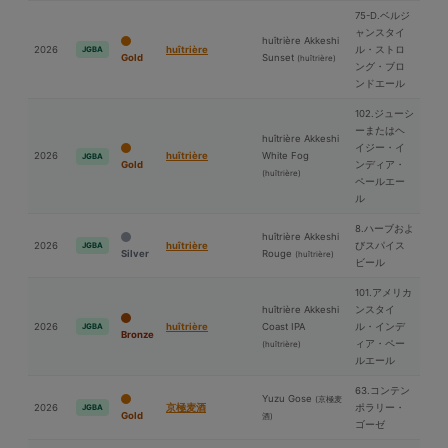
75-D.ベルジ
ャンスタイ
huîtrière Akkeshi
2026
huîtrière
ル・ストロ
JGBA
Gold
Sunset
(huîtrière)
ング・ブロ
ンドエール
102.ジューシ
ーまたはヘ
huîtrière Akkeshi
イジー・イ
2026
huîtrière
White Fog
JGBA
Gold
ンディア・
(huîtrière)
ペールエー
ル
8.ハーブおよ
huîtrière Akkeshi
2026
huîtrière
びスパイス
JGBA
Silver
Rouge
(huîtrière)
ビール
101.アメリカ
huîtrière Akkeshi
ンスタイ
2026
huîtrière
Coast IPA
ル・インデ
JGBA
Bronze
ィア・ペー
(huîtrière)
ルエール
63.コンテン
Yuzu Gose
(京極⻨
2026
京極⻨酒
ポラリー・
JGBA
Gold
酒)
ゴーゼ