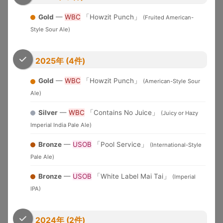
...
←
1
2
3
4
926
→
Gold
—
WBC
「Howzit Punch」
(Fruited American-
Style Sour Ale)
関連ツール：
ブルワリーデータベース
｜
ホップ辞典
｜
ビア
スタイルガイド
｜
テイスティングノート
2025年 (4件)
関連記事：
ダンクとは？ビールの香り解説
｜
DDH・TDHビー
Gold
—
WBC
「Howzit Punch」
(American-Style Sour
ル完全ガイド
｜
日本クラフトビール5大トレンド
Ale)
Silver
—
WBC
「Contains No Juice」
収録大会一覧（10大会）
(Juicy or Hazy
Imperial India Pale Ale)
大会名
略称
収録年度
開催地
特徴
Bronze
—
USOB
「Pool Service」
(International-Style
Great
1983-
デンバー
米国最大のビール品評会。
Pale Ale)
American
GABF
2025
（米国）
Gold/Silver/Bronze授与
Beer Festival
Bronze
—
USOB
「White Label Mai Tai」
(Imperial
メルボル
IPA)
Australian Intl
2015-
世界最大規模の年次国際ビール
ン（豪
AIBA
Beer Awards
2025
コンペ
州）
「ビールのオリンピック」。世
2024年 (2件)
World Beer
1996-