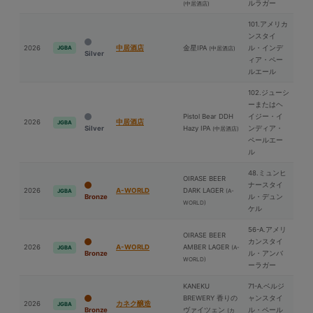
ルラガー
(中居酒店)
101.アメリカ
ンスタイ
2026
中居酒店
⾦星IPA
ル・インデ
JGBA
(中居酒店)
Silver
ィア・ペー
ルエール
102.ジューシ
ーまたはヘ
Pistol Bear DDH
イジー・イ
2026
中居酒店
JGBA
Silver
Hazy IPA
ンディア・
(中居酒店)
ペールエー
ル
48.ミュンヒ
OIRASE BEER
ナースタイ
2026
A-WORLD
DARK LAGER
(A-
JGBA
Bronze
ル・デュン
WORLD)
ケル
56-A.アメリ
OIRASE BEER
カンスタイ
2026
A-WORLD
AMBER LAGER
(A-
JGBA
Bronze
ル・アンバ
WORLD)
ーラガー
KANEKU
71-A.ベルジ
BREWERY 香りの
ャンスタイ
2026
カネク醸造
JGBA
Bronze
ヴァイツェン
ル・ペール
(カ