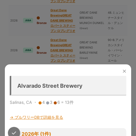
ブン ロブレグリオ
Great Dane
GREAT DANE
48.ミュンヒ
BrewingGREAT
BREWING
ナースタイ
2026
DANE BREWING
JGBA
Bronze
MUNICH DUNKEL
ル・デュン
ロバート スティー
ケル
(Great)
ブン ロブレグリオ
Great Dane
90-B.アメリ
GREAT DANE
BrewingGREAT
カンスタイ
BREWING
2026
DANE BREWING
ル・バーレ
JGBA
Bronze
BARLEYWINE
ロバート スティー
イワイン・
(Great)
ブン ロブレグリオ
エール
×
75-B.ベルジ
穀町エール 穀町
ャンスタイ
2026
穀町ビール
エール 緑ラベル
JGBA
Silver
ル・トリペ
(穀町ビール)
Alvarado Street Brewery
ル
1-C.酵⺟入り
酒⽥トラディショ
ライトアメ
Salinas, CA ・
4
3
6 = 13件
パイプ・ラインエ
ナルビール White
2026
リカン・ウ
JGBA
Silver
ンジニアリング
Ale
(パイプ・ライン
ィートビー
エンジニアリング)
ル
→ ブルワリーDBで詳細を見る
2026年 (1件)