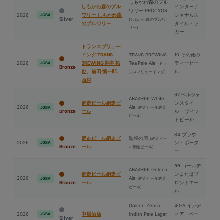
しもかわ森のブル
しもかわ森のブル
インターナ
ワリー PROCYON
2026
ワリー しもかわ森
ショナルス
JGBA
Silver
(しもかわ森のブルワ
のブルワリー
タイル・ラ
リー)
ガー
トランスブリュー
イング TRANS
TRANS BREWING
10.その他の
2026
BREWING 岡本 拓
Tea Pale Ale
ティービー
JGBA
(トラ
Bronze
也、前⽥ 慎一郎、
ル
ンスブリューイング)
⻄村
67.ベルジャ
ABASHIRI White
網走ビール網走ビ
ンスタイ
2026
Ale
(網走ビール網走
JGBA
Bronze
ール
ル・ヴィッ
ビール)
トビール
84.ブラウ
網走ビール網走ビ
監極の⿊
(網走ビー
2026
ン・ポータ
JGBA
Bronze
ール
ル網走ビール)
ー
96.ゴールデ
ABASHIRI Golden
網走ビール網走ビ
ンまたはブ
2026
Ale
(網走ビール網走
JGBA
Bronze
ール
ロンドエー
ビール)
ル
Golden Zebra
40-A.インデ
2026
中居酒店
Indian Pale Lager
ィア・ペー
JGBA
Silver