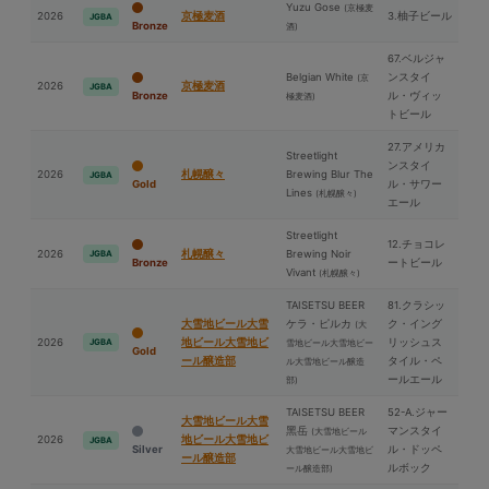
Yuzu Gose
(京極⻨
2026
京極⻨酒
3.柚子ビール
JGBA
Bronze
酒)
67.ベルジャ
Belgian White
ンスタイ
(京
2026
京極⻨酒
JGBA
Bronze
ル・ヴィッ
極⻨酒)
トビール
27.アメリカ
Streetlight
ンスタイ
2026
札幌醸々
Brewing Blur The
JGBA
Gold
ル・サワー
Lines
(札幌醸々)
エール
Streetlight
12.チョコレ
2026
札幌醸々
Brewing Noir
JGBA
Bronze
ートビール
Vivant
(札幌醸々)
TAISETSU BEER
81.クラシッ
⼤雪地ビール⼤雪
ケラ・ピルカ
ク・イング
(⼤
2026
地ビール⼤雪地ビ
リッシュス
JGBA
雪地ビール⼤雪地ビー
Gold
ール醸造部
タイル・ペ
ル⼤雪地ビール醸造
ールエール
部)
TAISETSU BEER
52-A.ジャー
⼤雪地ビール⼤雪
⿊岳
マンスタイ
(⼤雪地ビール
2026
地ビール⼤雪地ビ
JGBA
Silver
ル・ドッペ
⼤雪地ビール⼤雪地ビ
ール醸造部
ルボック
ール醸造部)