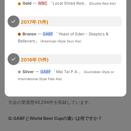
2025
Gold
—
WBC
「Local Shred Red」
Competition
国）
90+=Gold, 85+=Silver）
(Double Red Ale)
2017年 (1件)
よくある質問（FAQ）
Bronze
—
GABF
「Yeast of Eden - Skeptics &
Q. このデータベースにはどの大会のデータが含まれていま
Believers」
(American-Style Sour Ale)
すか？
2016年 (1件)
A. GABF（1983〜2025年）、AIBA（2015〜2025年）、
WBC（1996〜2026年）、USOB（2010〜2025年）、
Silver
—
GABF
「Mai Tai P.A.」
(Australian-Style or
IBC（2006〜2025年）、BBC（2018〜2025年）、
International-Style Pale Ale)
JGBA（2019〜2026年）、EBS（2005〜2025年）、
ABC（2022〜2024年）、NYIBC（2014〜2025年）の10
大会の受賞歴46,294件を収録しています。
Q. GABFとWorld Beer Cupの違いは何ですか？