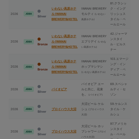
81.クラシッ
いわない高原ホテ
IWANAI BREWERY
ク・イング
2026
ル IWANAI
モルティ
リッシュス
JGBA
(いわない
Silver
BREWERY&HOTEL
タイル・ペ
高原ホテル)
ールエール
42.ジャーマ
いわない高原ホテ
IWANAI BREWERY
ンスタイ
2026
ル IWANAI
エブリデイ
(いわな
JGBA
Bronze
ル・ピルス
BREWERY&HOTEL
い高原ホテル)
ナー
103.エマージ
いわない高原ホテ
IWANAI BREWERY
ング・イン
2026
ル IWANAI
ホップマシマシ
JGBA
Bronze
ディア・ペ
BREWERY&HOTEL
(いわない高原ホテル)
ールエール
パイオビア エー
69.スペシャ
2026
パイオビア
ルと共に、花束
ルティ・セ
JGBA
Silver
を。
ゾン
(パイオビア)
⼤沼ビール ケル
59.ケルンス
2026
ブロイハウス⼤沼
シュ
タイル・ケ
JGBA
(ブロイハウス
Silver
ルシュ
⼤沼)
97.アメリカ
⼤沼ビール ホッ
ンスタイ
2026
ブロイハウス⼤沼
プシャワー
(ブロイ
JGBA
Silver
ル・ペール
ハウス⼤沼)