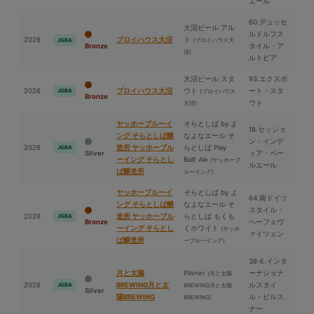
エール
60.デュッセ
⼤沼ビール アル
ルドルフス
2026
ブロイハウス⼤沼
ト
(ブロイハウス⼤
JGBA
Bronze
タイル・ア
沼)
ルトビア
⼤沼ビール スタ
93.エクスポ
2026
ブロイハウス⼤沼
ウト
ート・スタ
JGBA
(ブロイハウス
Bronze
ウト
⼤沼)
ヤッホーブルーイ
そらとしば by よ
18.セッショ
ング そらとしば醸
なよなエール そ
ン・インデ
2026
造所 ヤッホーブル
らとしば Play
JGBA
Silver
ィア・ペー
ーイング そらとし
Ball! Ale
(ヤッホーブ
ルエール
ば醸造所
ルーイング)
ヤッホーブルーイ
そらとしば by よ
64.南ドイツ
ング そらとしば醸
なよなエール そ
スタイル・
2026
造所 ヤッホーブル
らとしば もくも
JGBA
Bronze
ヘーフェヴ
ーイング そらとし
くホワイト
(ヤッホ
ァイツェン
ば醸造所
ーブルーイング)
38-E.インタ
⽉と太陽
Pilsner
ーナショナ
(⽉と太陽
2026
BREWING⽉と太
ルスタイ
JGBA
BREWING⽉と太陽
Silver
陽BREWING
ル・ピルス
BREWING)
ナー