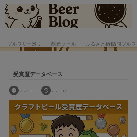
ブルワリー巡り
醸造ツール
ふるさと納税
訪問ブルワ
受賞歴データベース
2026.03.30
2026.04.15