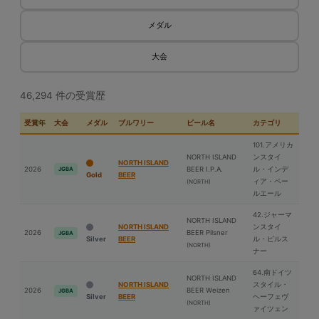
メダル
大会
46,294 件の受賞歴
受賞年
大会
メダル
ブルワリー
ビール名
カテゴリ
101.アメリカ
NORTH ISLAND
ンスタイ
NORTH ISLAND
2026
BEER I.P.A.
ル・インデ
JGBA
Gold
BEER
ィア・ペー
(NORTH)
ルエール
42.ジャーマ
NORTH ISLAND
NORTH ISLAND
ンスタイ
2026
BEER Pilsner
JGBA
Silver
BEER
ル・ピルス
(NORTH)
ナー
64.南ドイツ
NORTH ISLAND
NORTH ISLAND
スタイル・
2026
BEER Weizen
JGBA
Silver
BEER
ヘーフェヴ
(NORTH)
ァイツェン