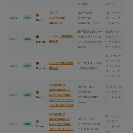
エール
ネク醸造)
もんど
NOYMOND
113.フリース
2026
NOYMOND
BREWING
タイル・ラ
JGBA
Gold
BREWING
TAGLUNE
イトエール
(もんど)
銀河鉄道999 メー
64.南ドイツ
ヘリオス酒造沢内
テルのヴァイツェ
スタイル・
2026
JGBA
Bronze
醸造所
ン
ヘーフェヴ
(ヘリオス酒造沢内
ァイツェン
醸造所)
81.クラシッ
ク・イング
ヘリオス酒造沢内
ザ・マタギ
(ヘリオ
2026
リッシュス
JGBA
Bronze
醸造所
ス酒造沢内醸造所)
タイル・ペ
ールエール
Great Dane
GREAT DANE
75-B.ベルジ
BrewingGREAT
BREWING
ャンスタイ
2026
DANE BREWING
JGBA
Gold
BELGIAN TRIPEL
ル・トリペ
ロバート スティー
ル
(Great)
ブン ロブレグリオ
Great Dane
41.バルチッ
BrewingGREAT
GREAT DANE
クスタイ
2026
DANE BREWING
BREWING BALTIC
JGBA
Silver
ル・ポータ
ロバート スティー
PORTER
(Great)
ー