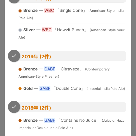
米国各地
界中のブルワリーが参加する国
WBC
Cup
2026
際品評会
Bronze
—
WBC
「Single Cone」
(American-Style India
U.S. Open
Pale Ale)
2010-
Brewery of the YearとGrand
Beer
米国
USOB
2025
National Champion選出
Championship
Silver
—
WBC
「Howzit Punch」
(American-Style Sour
Ale)
アジア太平洋地域中心の国際コ
International
2006-
日本
ンペ。ブラインドテイスティン
IBC
Beer Cup
2025
グ審査
2019年 (2件)
ブリュッ
Brussels Beer
2018-
セル（ベ
欧州中心の国際コンペ
BBC
Challenge
2025
Bronze
—
GABF
「Citraveza」
ルギー）
(Contemporary
American-Style Pilsener)
Japan Great
2019-
日本最大のビール審査会。
日本
JGBA
Beer Awards
2026
BJCPガイドライン準拠
Gold
—
GABF
「Double Cone」
(Imperial India Pale Ale)
ニュルン
European
2005-
欧州最大級。ドイツ醸造協会主
ベルク
EBS
Beer Star
2025
催
（独）
2018年 (2件)
Asia Beer
2022-
シンガポ
アジアのビール文化向上を目的
ABC
Championship
2024
ール
とした国際コンペ
Bronze
—
GABF
「Contains No Juice」
(Juicy or Hazy
Imperial or Double India Pale Ale)
New York Intl
ニューヨ
トレードバイヤー審査。スコア
2014-
Beer
ーク（米
制（95+=Double Gold,
NYIBC