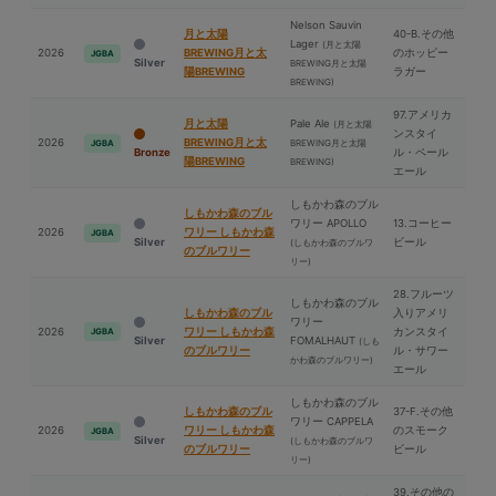
Nelson Sauvin
⽉と太陽
40-B.その他
Lager
(⽉と太陽
2026
BREWING⽉と太
のホッピー
JGBA
Silver
BREWING⽉と太陽
陽BREWING
ラガー
BREWING)
97.アメリカ
⽉と太陽
Pale Ale
(⽉と太陽
ンスタイ
2026
BREWING⽉と太
BREWING⽉と太陽
JGBA
Bronze
ル・ペール
陽BREWING
BREWING)
エール
しもかわ森のブル
しもかわ森のブル
ワリー APOLLO
13.コーヒー
2026
ワリー しもかわ森
JGBA
Silver
ビール
(しもかわ森のブルワ
のブルワリー
リー)
28.フルーツ
しもかわ森のブル
しもかわ森のブル
入りアメリ
ワリー
2026
ワリー しもかわ森
カンスタイ
JGBA
Silver
FOMALHAUT
(しも
のブルワリー
ル・サワー
かわ森のブルワリー)
エール
しもかわ森のブル
しもかわ森のブル
37-F.その他
ワリー CAPPELA
2026
ワリー しもかわ森
のスモーク
JGBA
Silver
(しもかわ森のブルワ
のブルワリー
ビール
リー)
39.その他の