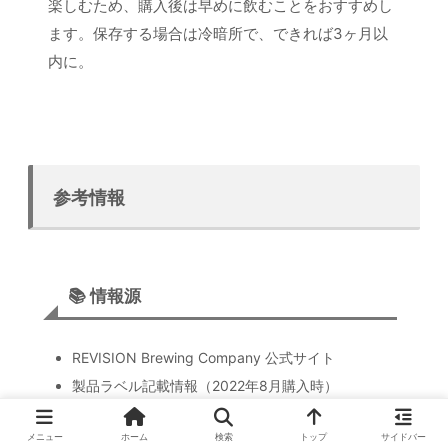
楽しむため、購入後は早めに飲むことをおすすめし
ます。保存する場合は冷暗所で、できれば3ヶ月以
内に。
参考情報
📚 情報源
REVISION Brewing Company 公式サイト
製品ラベル記載情報（2022年8月購入時）
Brewers Association スタイルガイドライン
メニュー
ホーム
検索
トップ
サイドバー
筆者の試飲体験（2022年8月）