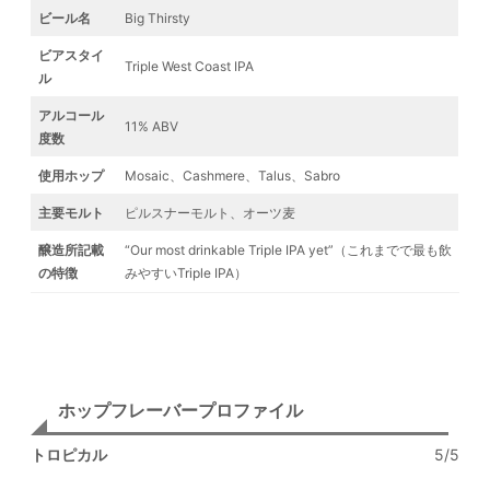
ビール名
Big Thirsty
ビアスタイ
Triple West Coast IPA
ル
アルコール
11% ABV
度数
使用ホップ
Mosaic、Cashmere、Talus、Sabro
主要モルト
ピルスナーモルト、オーツ麦
醸造所記載
“Our most drinkable Triple IPA yet”（これまでで最も飲
の特徴
みやすいTriple IPA）
ホップフレーバープロファイル
トロピカル
5/5