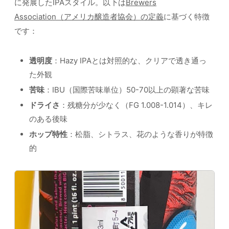
に発展したIPAスタイル。以下は
Brewers
Association（アメリカ醸造者協会）の定義
に基づく特徴
です：
透明度
：Hazy IPAとは対照的な、クリアで透き通っ
た外観
苦味
：IBU（国際苦味単位）50-70以上の顕著な苦味
ドライさ
：残糖分が少なく（FG 1.008-1.014）、キレ
のある後味
ホップ特性
：松脂、シトラス、花のような香りが特徴
的