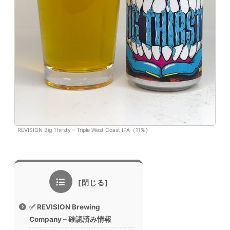
REVISION Big Thirsty – Triple West Coast IPA（11%）
✅ REVISION Brewing
Company – 確認済み情報