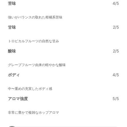
苦味
4/5
強いがバランスの取れた柑橘系苦味
甘味
2/5
トロピカルフルーツの自然な甘み
酸味
2/5
グレープフルーツ由来の軽やかな酸味
ボディ
4/5
中〜重めの充実したボディ感
アロマ強度
5/5
非常に豊かで複雑なホップアロマ