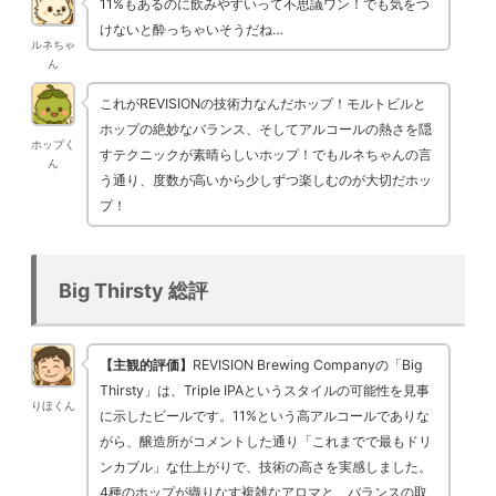
11%もあるのに飲みやすいって不思議ワン！でも気をつ
けないと酔っちゃいそうだね…
ルネちゃ
ん
これがREVISIONの技術力なんだホップ！モルトビルと
ホップの絶妙なバランス、そしてアルコールの熱さを隠
ホップく
すテクニックが素晴らしいホップ！でもルネちゃんの言
ん
う通り、度数が高いから少しずつ楽しむのが大切だホッ
プ！
Big Thirsty 総評
【主観的評価】
REVISION Brewing Companyの「Big
Thirsty」は、Triple IPAというスタイルの可能性を見事
りほくん
に示したビールです。11%という高アルコールでありな
がら、醸造所がコメントした通り「これまでで最もドリ
ンカブル」な仕上がりで、技術の高さを実感しました。
4種のホップが織りなす複雑なアロマと、バランスの取