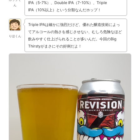
IPA（5-7%）、Double IPA（7-10%）、Triple
ん
IPA（10%以上）という分類なんだホップ！
Triple IPAは確かに強烈だけど、優れた醸造技術によっ
てアルコールの熱さを感じさせない、むしろ危険なほど
りほくん
飲みやすく仕上げられることが多いんだ。今回のBig
Thirstyがまさにその好例だよ！