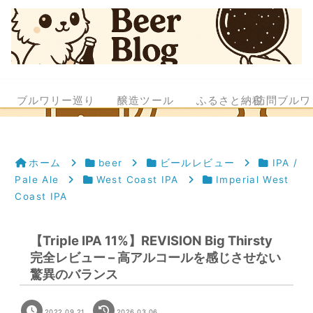
ブルワリー巡り
醸造ツール
ふるさと納税
訪問ブルワ
ホーム
beer
ビールレビュー
IPA /
Pale Ale
West Coast IPA
Imperial West
Coast IPA
【Triple IPA 11%】REVISION Big Thirsty
完全レビュー – 高アルコールを感じさせない
驚異のバランス
2022.09.21
2026.03.06