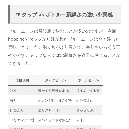
🍺 タップ vs ボトル – 新鮮さの違いを実感
ブルームーンは普段瓶で飲むことが多いのですが、今回
hoppingでタップから注がれたブルームーンは全く違った
美味しさでした。泡立ちがより豊かで、香りもいっそう華
やかです。タップならではの新鮮さを存分に感じることが
できました。
比較項目
タップビール
ボトルビール
泡立ち
豊かで持続性がある
控えめで短時間
香り
オレンジピールが鮮明
やや控えめ
口当たり
よりクリーミー
さっぱり系
コリアンダー感
スパイシーさが際立つ
マイルド