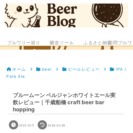
ブルワリー巡り
醸造ツール
ふるさと納税
訪問ブルワ
ホーム
beer
ビールレビュー
IPA /
Pale Ale
ブルームーン ベルジャンホワイトエール実
飲レビュー｜千歳船橋 craft beer bar
hopping
2022.10.11
2026.03.06