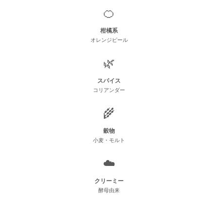
🍊
柑橘系
オレンジピール
🌿
スパイス
コリアンダー
🌾
穀物
小麦・モルト
☁️
クリーミー
酵母由来