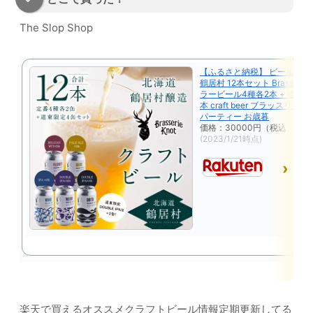
The Slop Shop
【ふるさと納税】 ビール ク
鶴居村 12本セット Brasserie 
ラービール4種各2本 + 道東 限
本 craft beer ブラッスリー
パーティー お歳暮
価格：30000円（税込、送料
(2023/1/21時点)
楽天で買えるオススメクラフトビール情報定期更新してる