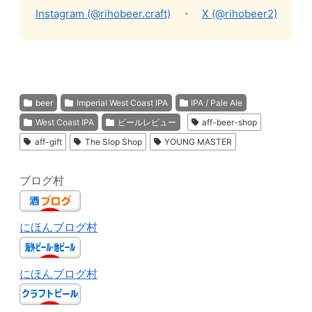
Instagram (@rihobeer.craft)
・
X (@rihobeer2)
beer
Imperial West Coast IPA
IPA / Pale Ale
West Coast IPA
ビールレビュー
aff-beer-shop
aff-gift
The Slop Shop
YOUNG MASTER
ブログ村
にほんブログ村
にほんブログ村