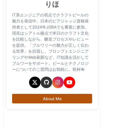
りほ
IT系エンジニアの視点でクラフトビールの
魅力を発信中。日本のビアジャッジ資格保
持者として2024年JGBAでも審査に参加。
現在はシアトル拠点で米日のクラフト文化
を比較しながら、醸造プロセスやレビュー
を提供。「ブルワリーの魅力が正しく伝わ
る世界」を目指し、プロンプトエンジニア
リングやWeb刷新など、IT知識を活かして
ブルワーをサポート。ビールとテクノロジ
ーについてのご質問はお気軽に。乾杯🍻
About Me