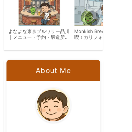
よなよな東京ブルワリー品川
Monkish Brewing Co.を満
｜メニュー・予約・醸造所見
喫！カリフォルニアのクラ
学ツアー完全ガイド
トビール旅
About Me