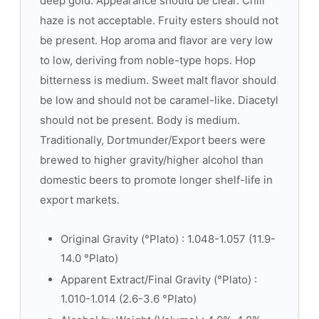
deep gold. Appearance should be clear. Chill
haze is not acceptable. Fruity esters should not
be present. Hop aroma and flavor are very low
to low, deriving from noble-type hops. Hop
bitterness is medium. Sweet malt flavor should
be low and should not be caramel-like. Diacetyl
should not be present. Body is medium.
Traditionally, Dortmunder/Export beers were
brewed to higher gravity/higher alcohol than
domestic beers to promote longer shelf-life in
export markets.
Original Gravity (°Plato) : 1.048-1.057 (11.9-
14.0 °Plato)
Apparent Extract/Final Gravity (°Plato) :
1.010-1.014 (2.6-3.6 °Plato)