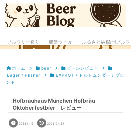
ブルワリー巡り
醸造ツール
ふるさと納税
訪問ブルワ
ホーム
beer
ビールレビュー
Lager / Pilsner
EXPROT / ドルトムンダー / ブロ
ンド
Hofbräuhaus München Hofbräu
Oktoberfestbier レビュー
2023.11.19
2026.04.24