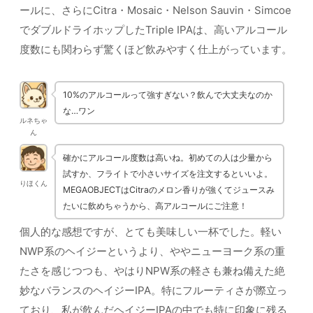
ールに、さらにCitra・Mosaic・Nelson Sauvin・Simcoe
でダブルドライホップしたTriple IPAは、高いアルコール
度数にも関わらず驚くほど飲みやすく仕上がっています。
10%のアルコールって強すぎない？飲んで大丈夫なのか
な…ワン
ルネちゃ
ん
確かにアルコール度数は高いね。初めての人は少量から
試すか、フライトで小さいサイズを注文するといいよ。
りほくん
MEGAOBJECTはCitraのメロン香りが強くてジュースみ
たいに飲めちゃうから、高アルコールにご注意！
個人的な感想ですが、とても美味しい一杯でした。軽い
NWP系のヘイジーというより、ややニューヨーク系の重
たさを感じつつも、やはりNPW系の軽さも兼ね備えた絶
妙なバランスのヘイジーIPA。特にフルーティさが際立っ
ており、私が飲んだヘイジーIPAの中でも特に印象に残る