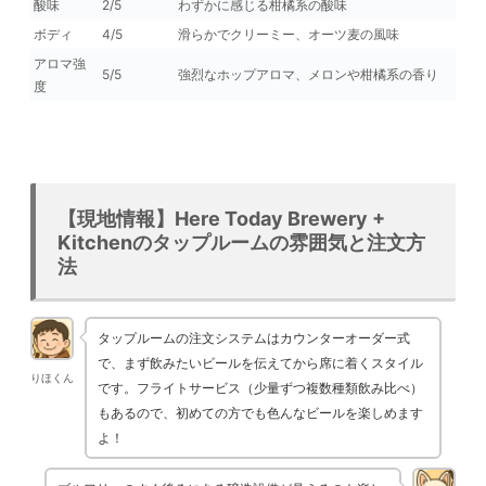
酸味
2/5
わずかに感じる柑橘系の酸味
ボディ
4/5
滑らかでクリーミー、オーツ麦の風味
アロマ強
5/5
強烈なホップアロマ、メロンや柑橘系の香り
度
【現地情報】Here Today Brewery +
Kitchenのタップルームの雰囲気と注文方
法
タップルームの注文システムはカウンターオーダー式
で、まず飲みたいビールを伝えてから席に着くスタイル
りほくん
です。フライトサービス（少量ずつ複数種類飲み比べ）
もあるので、初めての方でも色んなビールを楽しめます
よ！