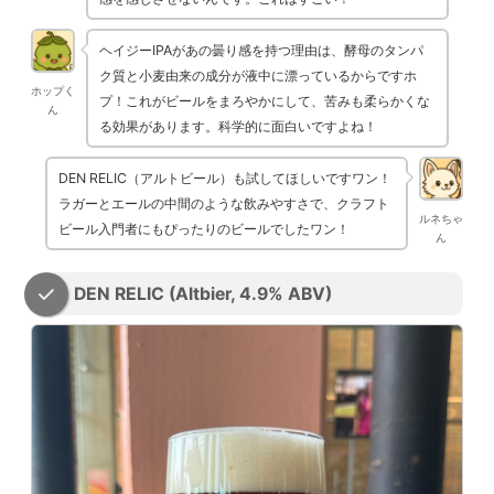
ヘイジーIPAがあの曇り感を持つ理由は、酵母のタンパ
ク質と小麦由来の成分が液中に漂っているからですホ
ホップく
プ！これがビールをまろやかにして、苦みも柔らかくな
ん
る効果があります。科学的に面白いですよね！
DEN RELIC（アルトビール）も試してほしいですワン！
ラガーとエールの中間のような飲みやすさで、クラフト
ルネちゃ
ビール入門者にもぴったりのビールでしたワン！
ん
DEN RELIC (Altbier, 4.9% ABV)