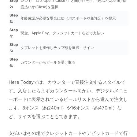
Step
レジで「Tab, Open? Close?」と聞かれたら、後払い(Open)か都
2:
度払いか(Close)を選択
Step
年齢確認が必要な場合はID（パスポートや免許証）を提示
3:
Step
現金、Apple Pay、クレジットカードなどで支払い
4:
Step
タブレットを操作しチップ額を選択、サイン
5:
Step
カウンターからビールを受け取る
6:
Here Todayでは、カウンターで直接注文するスタイルで
す。入店したらまずカウンターへ向かい、デジタルメニュ
ーボードに表示されているビールリストから選んで注文し
ます。8オンス（約240ml）や16オンス（約470ml）な
ど、サイズを選ぶこともできます。
支払いはその場でクレジットカードやデビットカードで行