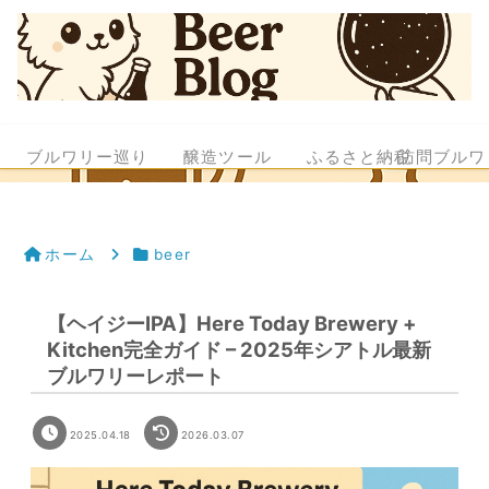
ブルワリー巡り
醸造ツール
ふるさと納税
訪問ブルワ
ホーム
beer
【ヘイジーIPA】Here Today Brewery +
Kitchen完全ガイド – 2025年シアトル最新
ブルワリーレポート
2025.04.18
2026.03.07