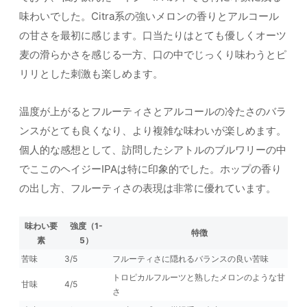
味わいでした。Citra系の強いメロンの香りとアルコール
の甘さを最初に感じます。口当たりはとても優しくオーツ
麦の滑らかさを感じる一方、口の中でじっくり味わうとピ
リリとした刺激も楽しめます。
温度が上がるとフルーティさとアルコールの冷たさのバラ
ンスがとても良くなり、より複雑な味わいが楽しめます。
個人的な感想として、訪問したシアトルのブルワリーの中
でここのヘイジーIPAは特に印象的でした。ホップの香り
の出し方、フルーティさの表現は非常に優れています。
味わい要
強度（1-
特徴
素
5）
苦味
3/5
フルーティさに隠れるバランスの良い苦味
トロピカルフルーツと熟したメロンのような甘
甘味
4/5
さ