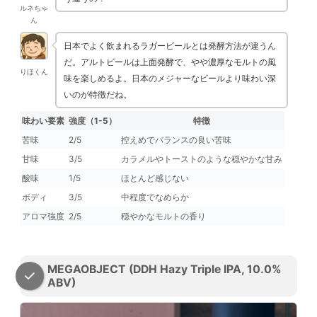
ルネちゃ
ん
日本でよく飲まれるラガービールとは発酵方法が違うん
だ。アルトビールは上面発酵で、やや濃厚なモルトの風
りほくん
味を楽しめるよ。日本のメジャーなビールより味わい深
いのが特徴だね。
味わい要素
強度（1-5）
特徴
苦味
2/5
控えめでバランスの良い苦味
甘味
3/5
カラメルやトーストのような穏やかな甘み
酸味
1/5
ほとんど感じない
ボディ
3/5
中程度でなめらか
アロマ強度
2/5
穏やかなモルトの香り
MEGAOBJECT (DDH Hazy Triple IPA, 10.0%
ABV)