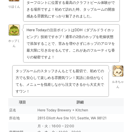
ターフロントに位置する最高のクラフトビール体験がで
りほくん
きる場所ですよ！初めて訪れた時、タップルームの開放
感ある雰囲気にすっかり魅了されました。
Here Todayの注目ポイントはDDH（ダブルドライホッ
ピング）技術ですホプ！通常の2倍のホップを乾燥状態
ホップく
で添加することで、苦みを増やさずにホップのアロマを
ん
最大限に引き出せるんです。これがあのフルーティな香
りの秘密ですよ！
タップルームのスタッフさんもとても親切で、初めての
方でも安心して楽しめる雰囲気ワン！英語に自信がなく
ルネちゃ
ても、メニューを指差しながら注文できるから大丈夫で
ん
すワン！
項目
詳細
店名
Here Today Brewery + Kitchen
所在地
2815 Elliott Ave Ste 101, Seattle, WA 98121
月・火：16:00 – 22:00