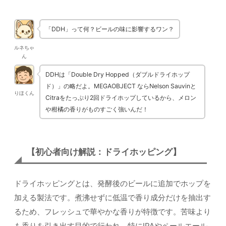
「DDH」って何？ビールの味に影響するワン？
ルネちゃ
ん
DDHは「Double Dry Hopped（ダブルドライホップ
ド）」の略だよ。MEGAOBJECT ならNelson Sauvinと
りほくん
Citraをたっぷり2回ドライホップしているから、メロン
や柑橘の香りがものすごく強いんだ！
【初心者向け解説：ドライホッピング】
ドライホッピングとは、発酵後のビールに追加でホップを
加える製法です。煮沸せずに低温で香り成分だけを抽出す
るため、フレッシュで華やかな香りが特徴です。苦味より
も香りを引き出す目的で行われ、特にIPAやペールエール