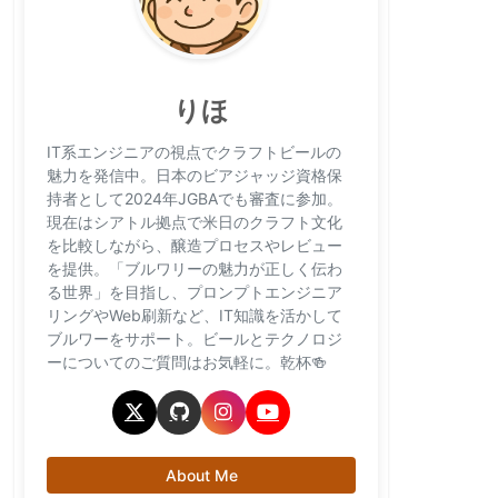
りほ
IT系エンジニアの視点でクラフトビールの
魅力を発信中。日本のビアジャッジ資格保
持者として2024年JGBAでも審査に参加。
現在はシアトル拠点で米日のクラフト文化
を比較しながら、醸造プロセスやレビュー
を提供。「ブルワリーの魅力が正しく伝わ
る世界」を目指し、プロンプトエンジニア
リングやWeb刷新など、IT知識を活かして
ブルワーをサポート。ビールとテクノロジ
ーについてのご質問はお気軽に。乾杯🍻
About Me