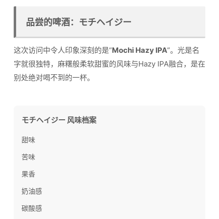
品尝的啤酒：モチヘイジー
这次访问中令人印象深刻的是“
Mochi Hazy IPA
”。光是名
字就很独特，麻糬般柔软甜蜜的风味与Hazy IPA融合，是在
别处绝对喝不到的一杯。
モチヘイジー 风味档案
甜味
苦味
果香
奶油感
碳酸感