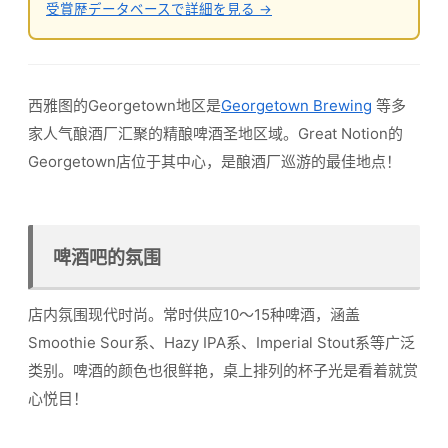
受賞歴データベースで詳細を見る →
西雅图的Georgetown地区是
Georgetown Brewing
等多
家人气酿酒厂汇聚的精酿啤酒圣地区域。Great Notion的
Georgetown店位于其中心，是酿酒厂巡游的最佳地点！
啤酒吧的氛围
店内氛围现代时尚。常时供应10～15种啤酒，涵盖
Smoothie Sour系、Hazy IPA系、Imperial Stout系等广泛
类别。啤酒的颜色也很鲜艳，桌上排列的杯子光是看着就赏
心悦目！