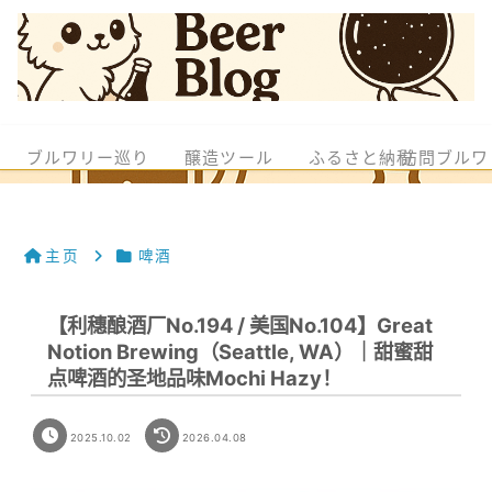
ブルワリー巡り
醸造ツール
ふるさと納税
訪問ブルワ
主页
啤酒
【利穗酿酒厂No.194 / 美国No.104】Great
Notion Brewing（Seattle, WA）｜甜蜜甜
点啤酒的圣地品味Mochi Hazy！
2025.10.02
2026.04.08