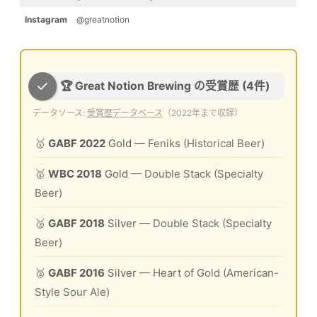
Instagram
@greatnotion
🏆 Great Notion Brewing の受賞歴 (4件)
データソース:
受賞歴データベース
（2022年まで収録）
🥇
GABF 2022
Gold
— Feniks (Historical Beer)
🥇
WBC 2018
Gold
— Double Stack (Specialty
Beer)
🥈
GABF 2018
Silver
— Double Stack (Specialty
Beer)
🥈
GABF 2016
Silver
— Heart of Gold (American-
Style Sour Ale)