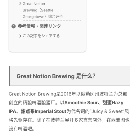
Great Notion
Brewing（Seattle
Georgetown）综合评价
参考情報・関連リンク
この記事をシェアする
Great Notion Brewing 是什么？
Great Notion Brewing是2016年以俄勒冈州波特兰为总部
创立的精酿啤酒酿酒厂。以
Smoothie Sour、甜蜜Hazy
IPA、甜点系Imperial Stout
为代名词的“Juicy & Sweet”风
格先驱存在。除了在波特兰展开多家直营店外，在西雅图也
设有啤酒吧。