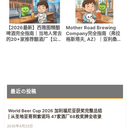
【2026最新】西雅图精酿
Mother Road Brewing
啤酒完全指南｜当地人常去
Company完全指南（弗拉
的20+家推荐酿酒厂【公交
格斯塔夫, AZ）｜亚利桑那
路线对应】
州第一IPA「Tower
Station」的一切
最近の投稿
World Beer Cup 2026 加利福尼亚获奖完整总结
| 从圣地亚哥到索诺玛 47家酒厂68枚奖牌全收录
2026年4月23日