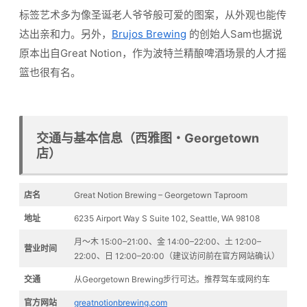
标签艺术多为像圣诞老人爷爷般可爱的图案，从外观也能传
达出亲和力。另外，
Brujos Brewing
的创始人Sam也据说
原本出自Great Notion，作为波特兰精酿啤酒场景的人才摇
篮也很有名。
交通与基本信息（西雅图・Georgetown
店）
店名
Great Notion Brewing – Georgetown Taproom
地址
6235 Airport Way S Suite 102, Seattle, WA 98108
月〜木 15:00–21:00、金 14:00–22:00、土 12:00–
营业时间
22:00、日 12:00–20:00（建议访问前在官方网站确认）
交通
从Georgetown Brewing步行可达。推荐驾车或网约车
官方网站
greatnotionbrewing.com