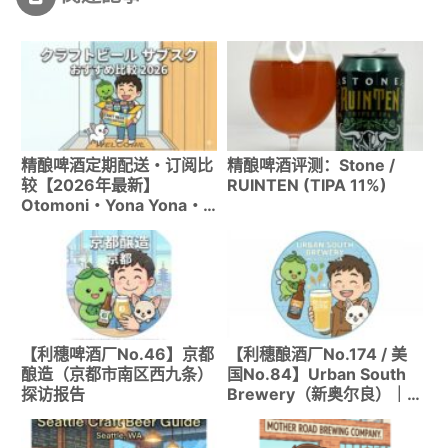
精酿啤酒定期配送・订阅比
精酿啤酒评测：Stone /
较【2026年最新】
RUINTEN (TIPA 11%)
Otomoni・Yona Yona・
DREAMBEER彻底解说
【利穗啤酒厂No.46】京都
【利穗酿酒厂No.174 / 美
酿造（京都市南区西九条）
国No.84】Urban South
探访报告
Brewery（新奥尔良）｜
南方甜蜜余韵的芒果酸啤和
Hazy IPA名酿酒厂