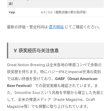
店）
Yelp
4.0 / 5.0（複数店舗の累計高評価）
最新の評価・营业时间は
官方网站
にてご確認ください。
🏅 获奖经历与关注信息
Great Notion Brewing は全米各地の啤酒コンペで多数の
获奖歴を持ちます。特にハジーIPAとImperial世涛の类别
では高い評価を受けており、
GABF（Great American
Beer Festival）
での获奖実績も確認されています。ま
た、Smoothie Sourという风格を早期から確立した先驱と
して、全米の啤酒メディア（Paste Magazine、Draft
Magazine等）でも頻繁に取り上げられています。