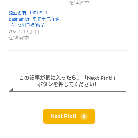
在“啤酒”中
酿酒酒吧：LIBUSHI
Bashamichi 里武士 马车道
（神奈川县横滨市）
2022年10月2日
在“啤酒”中
この記事が気に入ったら、「Next Pint!」
ボタンを押してください！
Next Pint!
0