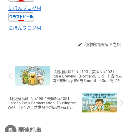
にほんブログ村
にほんブログ村
利穗的精酿啤酒之旅
【利穗酿酒厂No.193 / 美国No.103】
Ruse Brewing（Portland, OR）｜当地人
首推的Hazy IPA与Smoothie Sour绝品！
【利穗酿酒厂No.195 / 美国No.105】
Garden Path Fermentation（Burlington,
WA）｜PNW自然发酵圣地品尝Funky
Wild Ale！
関連記事