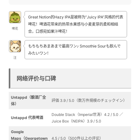
Great Notion的Hazy IPA是被称为“Juicy IPA”风格的代表
啤花！啤酒花带来的热带水果感与小麦麦芽的柔和相结
啤花
合，口感宛如果汁啤花！
もちもちあまあまで最高ワン♪ Smoothie Sourも飲んで
みたいワン！
汪
网络评价与口碑
Untappd（酿酒厂全
評価 3.9 / 5.0（数万件規模のチェックイン）
体）
Double Stack（Imperial世涛）4.2 / 5.0 ／
Untappd 代表啤酒
Juice Box（NEIPA）3.9 / 5.0
Google
Maps（Georgetown
4.5 / 5.0（500件以上の评论）