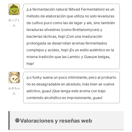
¡La fermentación natural (Mixed Fermentation) es un
método de elaboración que utiliza no solo levaduras
ホップく
de cultivo puro como las de lager y ale, sino también
ん
levaduras silvestres (como Brettanomyces) y
bacterias lácticas, hop! ¡Con una maduración
prolongada se desarrollan aromas fermentados
complejos y acidez, hop! ¡Es un estilo auténtico en la
misma tradición que las Lambic y Gueuze belgas,
hop!
¡Lo funky suena un poco intimidante, pero al probarlo
no es desagradable en absoluto, más bien se vuelve
ルネちゃ
adictivo, guau! ¡Que tenga este aroma con bajo
ん
contenido alcohólico es impresionante, guau!
🌐 Valoraciones y reseñas web