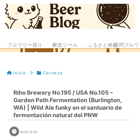
ブルワリー巡り
醸造ツール
ふるさと納税
訪問ブルワ
Inicio
Cerveza
Riho Brewery No.195 / USA No.105 –
Garden Path Fermentation (Burlington,
WA) | Wild Ale funky en el santuario de
fermentación natural del PNW
2025.10.03