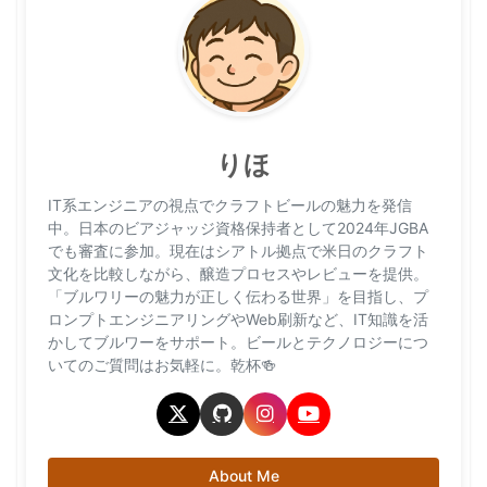
りほ
IT系エンジニアの視点でクラフトビールの魅力を発信
中。日本のビアジャッジ資格保持者として2024年JGBA
でも審査に参加。現在はシアトル拠点で米日のクラフト
文化を比較しながら、醸造プロセスやレビューを提供。
「ブルワリーの魅力が正しく伝わる世界」を目指し、プ
ロンプトエンジニアリングやWeb刷新など、IT知識を活
かしてブルワーをサポート。ビールとテクノロジーにつ
いてのご質問はお気軽に。乾杯🍻
About Me