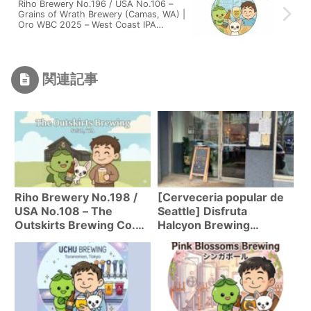
Riho Brewery No.196 / USA No.106 –
Grains of Wrath Brewery (Camas, WA) |
Oro WBC 2025 – West Coast IPA
contundente
関連記事
Riho Brewery No.198 /
[Cerveceria popular de
USA No.108 – The
Seattle] Disfruta
Outskirts Brewing Co.
Halcyon Brewing
(Selah, WA) | USA Today
Company! Guia de viaje
Best New Brewery
para disfrutar cerveza
artesanal en Seattle