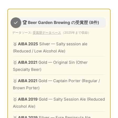
🏆 Beer Garden Brewing の受賞歴 (8件)
データソース:
受賞歴データベース
（2025年まで収録）
🥈
AIBA 2025
Silver
— Salty session ale
(Reduced / Low Alcohol Ale)
🥇
AIBA 2021
Gold
— Original Sin (Other
Specialty Beer)
🥇
AIBA 2021
Gold
— Captain Porter (Regular /
Brown Porter)
🥇
AIBA 2019
Gold
— Salty Session Ale (Reduced
Alcohol Ale)
🥈
AIBA 2019
Silver
— Eyre Peninsula Ale