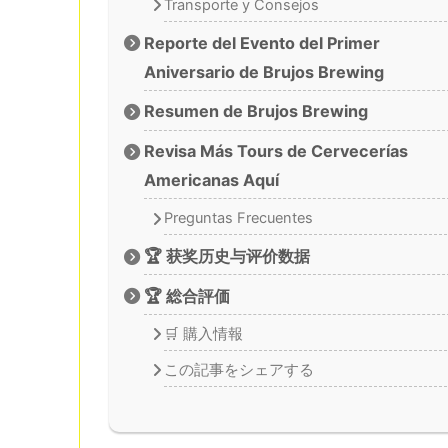
Transporte y Consejos
Reporte del Evento del Primer
Aniversario de Brujos Brewing
Resumen de Brujos Brewing
Revisa Más Tours de Cervecerías
Americanas Aquí
Preguntas Frecuentes
🏆 获奖历史与评价数据
🏆 総合評価
🛒 購入情報
この記事をシェアする