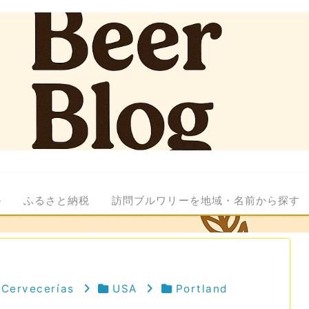
ル
ふるさと納税
訪問ブルワリーを地域・名前から探す
a Cervecerías
USA
Portland