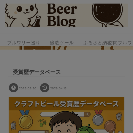
ブルワリー巡り
醸造ツール
ふるさと納税
訪問ブルワ
受賞歴データベース
2026.03.30
2026.04.15