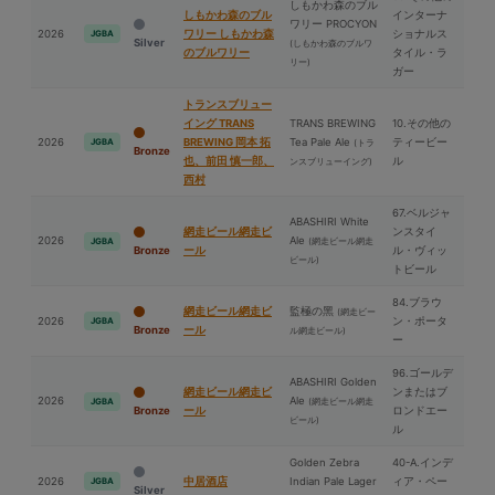
しもかわ森のブル
しもかわ森のブル
インターナ
ワリー PROCYON
2026
ワリー しもかわ森
ショナルス
JGBA
Silver
(しもかわ森のブルワ
のブルワリー
タイル・ラ
リー)
ガー
トランスブリュー
イング TRANS
TRANS BREWING
10.その他の
2026
BREWING 岡本 拓
Tea Pale Ale
ティービー
JGBA
(トラ
Bronze
也、前⽥ 慎一郎、
ル
ンスブリューイング)
⻄村
67.ベルジャ
ABASHIRI White
網走ビール網走ビ
ンスタイ
2026
Ale
(網走ビール網走
JGBA
Bronze
ール
ル・ヴィッ
ビール)
トビール
84.ブラウ
網走ビール網走ビ
監極の⿊
(網走ビー
2026
ン・ポータ
JGBA
Bronze
ール
ル網走ビール)
ー
96.ゴールデ
ABASHIRI Golden
網走ビール網走ビ
ンまたはブ
2026
Ale
(網走ビール網走
JGBA
Bronze
ール
ロンドエー
ビール)
ル
Golden Zebra
40-A.インデ
2026
中居酒店
Indian Pale Lager
ィア・ペー
JGBA
Silver