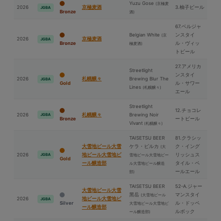
Yuzu Gose
(京極⻨
2026
京極⻨酒
3.柚子ビール
JGBA
Bronze
酒)
67.ベルジャ
Belgian White
ンスタイ
(京
2026
京極⻨酒
JGBA
Bronze
ル・ヴィッ
極⻨酒)
トビール
27.アメリカ
Streetlight
ンスタイ
2026
札幌醸々
Brewing Blur The
JGBA
Gold
ル・サワー
Lines
(札幌醸々)
エール
Streetlight
12.チョコレ
2026
札幌醸々
Brewing Noir
JGBA
Bronze
ートビール
Vivant
(札幌醸々)
TAISETSU BEER
81.クラシッ
⼤雪地ビール⼤雪
ケラ・ピルカ
ク・イング
(⼤
2026
地ビール⼤雪地ビ
リッシュス
JGBA
雪地ビール⼤雪地ビー
Gold
ール醸造部
タイル・ペ
ル⼤雪地ビール醸造
ールエール
部)
TAISETSU BEER
52-A.ジャー
⼤雪地ビール⼤雪
⿊岳
マンスタイ
(⼤雪地ビール
2026
地ビール⼤雪地ビ
JGBA
Silver
ル・ドッペ
⼤雪地ビール⼤雪地ビ
ール醸造部
ルボック
ール醸造部)