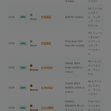
ルラガー
(中居酒店)
101.アメリカ
ンスタイ
2026
中居酒店
⾦星IPA
ル・インデ
JGBA
(中居酒店)
Silver
ィア・ペー
ルエール
102.ジューシ
ーまたはヘ
Pistol Bear DDH
イジー・イ
2026
中居酒店
JGBA
Silver
Hazy IPA
ンディア・
(中居酒店)
ペールエー
ル
48.ミュンヒ
OIRASE BEER
ナースタイ
2026
A-WORLD
DARK LAGER
(A-
JGBA
Bronze
ル・デュン
WORLD)
ケル
56-A.アメリ
OIRASE BEER
カンスタイ
2026
A-WORLD
AMBER LAGER
(A-
JGBA
Bronze
ル・アンバ
WORLD)
ーラガー
KANEKU
71-A.ベルジ
BREWERY 香りの
ャンスタイ
2026
カネク醸造
JGBA
Bronze
ヴァイツェン
ル・ペール
(カ