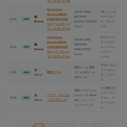
ブン ロブレグリオ
Great Dane
GREAT DANE
48.ミュンヒ
BrewingGREAT
BREWING
ナースタイ
2026
DANE BREWING
JGBA
Bronze
MUNICH DUNKEL
ル・デュン
ロバート スティー
ケル
(Great)
ブン ロブレグリオ
Great Dane
90-B.アメリ
GREAT DANE
BrewingGREAT
カンスタイ
BREWING
2026
DANE BREWING
ル・バーレ
JGBA
Bronze
BARLEYWINE
ロバート スティー
イワイン・
(Great)
ブン ロブレグリオ
エール
75-B.ベルジ
穀町エール 穀町
ャンスタイ
2026
穀町ビール
エール 緑ラベル
JGBA
Silver
ル・トリペ
(穀町ビール)
ル
1-C.酵⺟入り
酒⽥トラディショ
ライトアメ
パイプ・ラインエ
ナルビール White
2026
リカン・ウ
JGBA
Silver
ンジニアリング
Ale
(パイプ・ライン
ィートビー
エンジニアリング)
ル