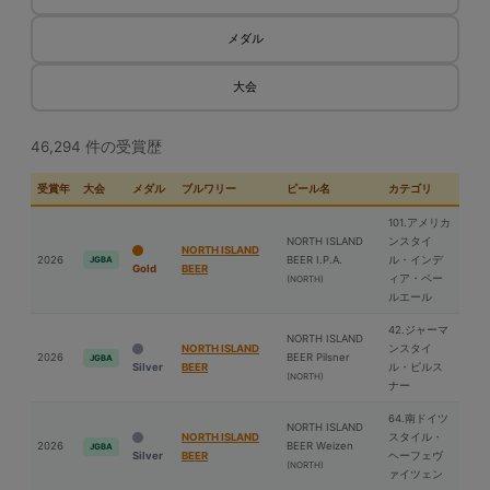
メダル
大会
46,294 件の受賞歴
受賞年
大会
メダル
ブルワリー
ビール名
カテゴリ
101.アメリカ
NORTH ISLAND
ンスタイ
NORTH ISLAND
2026
BEER I.P.A.
ル・インデ
JGBA
Gold
BEER
ィア・ペー
(NORTH)
ルエール
42.ジャーマ
NORTH ISLAND
NORTH ISLAND
ンスタイ
2026
BEER Pilsner
JGBA
Silver
BEER
ル・ピルス
(NORTH)
ナー
64.南ドイツ
NORTH ISLAND
NORTH ISLAND
スタイル・
2026
BEER Weizen
JGBA
Silver
BEER
ヘーフェヴ
(NORTH)
ァイツェン