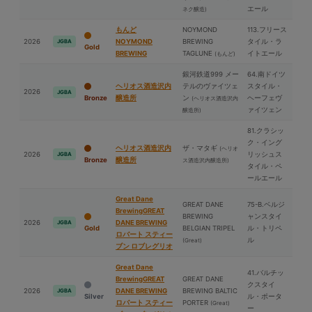
エール
ネク醸造)
もんど
NOYMOND
113.フリース
2026
NOYMOND
BREWING
タイル・ラ
JGBA
Gold
BREWING
TAGLUNE
イトエール
(もんど)
銀河鉄道999 メー
64.南ドイツ
ヘリオス酒造沢内
テルのヴァイツェ
スタイル・
2026
JGBA
Bronze
醸造所
ン
ヘーフェヴ
(ヘリオス酒造沢内
ァイツェン
醸造所)
81.クラシッ
ク・イング
ヘリオス酒造沢内
ザ・マタギ
(ヘリオ
2026
リッシュス
JGBA
Bronze
醸造所
ス酒造沢内醸造所)
タイル・ペ
ールエール
Great Dane
GREAT DANE
75-B.ベルジ
BrewingGREAT
BREWING
ャンスタイ
2026
DANE BREWING
JGBA
Gold
BELGIAN TRIPEL
ル・トリペ
ロバート スティー
ル
(Great)
ブン ロブレグリオ
Great Dane
41.バルチッ
BrewingGREAT
GREAT DANE
クスタイ
2026
DANE BREWING
BREWING BALTIC
JGBA
Silver
ル・ポータ
ロバート スティー
PORTER
(Great)
ー