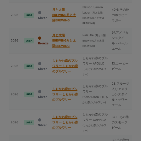
Nelson Sauvin
⽉と太陽
40-B.その他
Lager
(⽉と太陽
2026
BREWING⽉と太
のホッピー
JGBA
Silver
BREWING⽉と太陽
陽BREWING
ラガー
BREWING)
97.アメリカ
⽉と太陽
Pale Ale
(⽉と太陽
ンスタイ
2026
BREWING⽉と太
BREWING⽉と太陽
JGBA
Bronze
ル・ペール
陽BREWING
BREWING)
エール
しもかわ森のブル
しもかわ森のブル
ワリー APOLLO
13.コーヒー
2026
ワリー しもかわ森
JGBA
Silver
ビール
(しもかわ森のブルワ
のブルワリー
リー)
28.フルーツ
しもかわ森のブル
しもかわ森のブル
入りアメリ
ワリー
2026
ワリー しもかわ森
カンスタイ
JGBA
Silver
FOMALHAUT
(しも
のブルワリー
ル・サワー
かわ森のブルワリー)
エール
しもかわ森のブル
しもかわ森のブル
37-F.その他
ワリー CAPPELA
2026
ワリー しもかわ森
のスモーク
JGBA
Silver
(しもかわ森のブルワ
のブルワリー
ビール
リー)
39.その他の