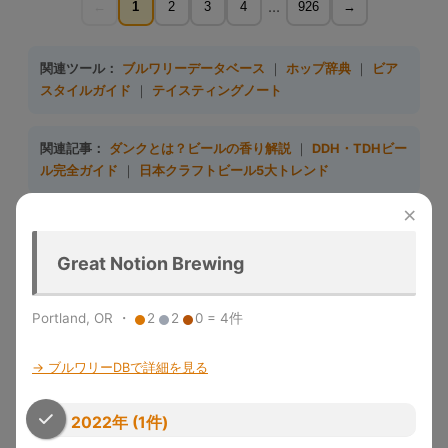
...
←
1
2
3
4
926
→
関連ツール：
ブルワリーデータベース
｜
ホップ辞典
｜
ビア
スタイルガイド
｜
テイスティングノート
関連記事：
ダンクとは？ビールの香り解説
｜
DDH・TDHビー
ル完全ガイド
｜
日本クラフトビール5大トレンド
×
収録大会一覧（10大会）
Great Notion Brewing
大会名
略称
収録年度
開催地
特徴
Great
1983-
デンバー
米国最大のビール品評会。
Portland, OR ・
2
2
0 = 4件
American
GABF
2025
（米国）
Gold/Silver/Bronze授与
Beer Festival
→ ブルワリーDBで詳細を見る
メルボル
Australian Intl
2015-
世界最大規模の年次国際ビール
ン（豪
AIBA
Beer Awards
2025
コンペ
州）
2022年 (1件)
「ビールのオリンピック」。世
World Beer
1996-