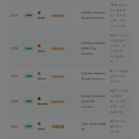
75-D.ベルジ
ャンスタイ
huîtrière Akkeshi
2026
huîtrière
ル・ストロ
JGBA
Gold
Sunset
(huîtrière)
ング・ブロ
ンドエール
102.ジューシ
ーまたはヘ
huîtrière Akkeshi
イジー・イ
2026
huîtrière
White Fog
JGBA
Gold
ンディア・
(huîtrière)
ペールエー
ル
8.ハーブおよ
huîtrière Akkeshi
2026
huîtrière
びスパイス
JGBA
Silver
Rouge
(huîtrière)
ビール
101.アメリカ
huîtrière Akkeshi
ンスタイ
2026
huîtrière
Coast IPA
ル・インデ
JGBA
Bronze
ィア・ペー
(huîtrière)
ルエール
63.コンテン
Yuzu Gose
(京極⻨
2026
京極⻨酒
ポラリー・
JGBA
Gold
酒)
ゴーゼ