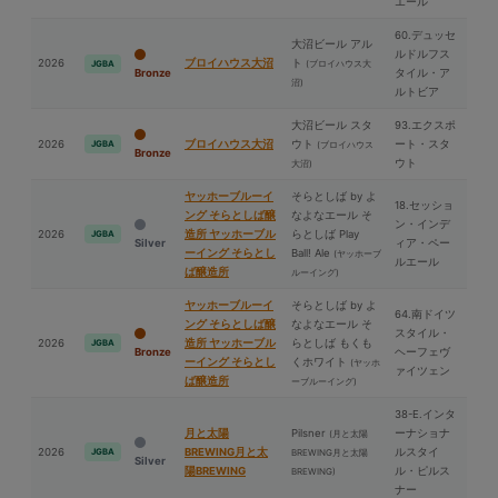
エール
60.デュッセ
⼤沼ビール アル
ルドルフス
2026
ブロイハウス⼤沼
ト
(ブロイハウス⼤
JGBA
Bronze
タイル・ア
沼)
ルトビア
⼤沼ビール スタ
93.エクスポ
2026
ブロイハウス⼤沼
ウト
ート・スタ
JGBA
(ブロイハウス
Bronze
ウト
⼤沼)
ヤッホーブルーイ
そらとしば by よ
18.セッショ
ング そらとしば醸
なよなエール そ
ン・インデ
2026
造所 ヤッホーブル
らとしば Play
JGBA
Silver
ィア・ペー
ーイング そらとし
Ball! Ale
(ヤッホーブ
ルエール
ば醸造所
ルーイング)
ヤッホーブルーイ
そらとしば by よ
64.南ドイツ
ング そらとしば醸
なよなエール そ
スタイル・
2026
造所 ヤッホーブル
らとしば もくも
JGBA
Bronze
ヘーフェヴ
ーイング そらとし
くホワイト
(ヤッホ
ァイツェン
ば醸造所
ーブルーイング)
38-E.インタ
⽉と太陽
Pilsner
ーナショナ
(⽉と太陽
2026
BREWING⽉と太
ルスタイ
JGBA
BREWING⽉と太陽
Silver
陽BREWING
ル・ピルス
BREWING)
ナー