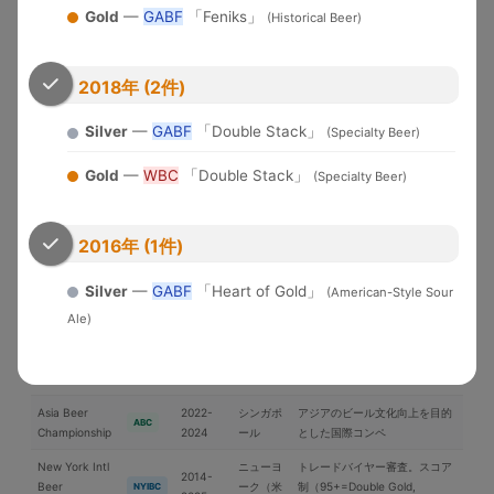
米国各地
界中のブルワリーが参加する国
WBC
Gold
—
GABF
「Feniks」
(Historical Beer)
Cup
2026
際品評会
U.S. Open
2010-
Brewery of the YearとGrand
Beer
米国
2018年 (2件)
USOB
2025
National Champion選出
Championship
Silver
—
GABF
「Double Stack」
(Specialty Beer)
アジア太平洋地域中心の国際コ
International
2006-
日本
ンペ。ブラインドテイスティン
IBC
Beer Cup
2025
Gold
—
WBC
「Double Stack」
(Specialty Beer)
グ審査
ブリュッ
Brussels Beer
2018-
セル（ベ
欧州中心の国際コンペ
BBC
Challenge
2025
2016年 (1件)
ルギー）
Japan Great
2019-
日本最大のビール審査会。
Silver
—
GABF
「Heart of Gold」
(American-Style Sour
日本
JGBA
Beer Awards
2026
BJCPガイドライン準拠
Ale)
ニュルン
European
2005-
欧州最大級。ドイツ醸造協会主
ベルク
EBS
Beer Star
2025
催
（独）
Asia Beer
2022-
シンガポ
アジアのビール文化向上を目的
ABC
Championship
2024
ール
とした国際コンペ
New York Intl
ニューヨ
トレードバイヤー審査。スコア
2014-
Beer
ーク（米
制（95+=Double Gold,
NYIBC