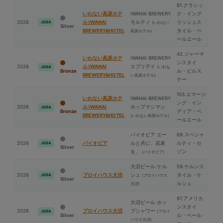
81.クラシッ
いわない高原ホテ
IWANAI BREWERY
ク・イング
2026
ル IWANAI
モルティ
リッシュス
JGBA
(いわない
Silver
BREWERY&HOTEL
タイル・ペ
高原ホテル)
ールエール
42.ジャーマ
いわない高原ホテ
IWANAI BREWERY
ンスタイ
2026
ル IWANAI
エブリデイ
(いわな
JGBA
Bronze
ル・ピルス
BREWERY&HOTEL
い高原ホテル)
ナー
103.エマージ
いわない高原ホテ
IWANAI BREWERY
ング・イン
2026
ル IWANAI
ホップマシマシ
JGBA
Bronze
ディア・ペ
BREWERY&HOTEL
(いわない高原ホテル)
ールエール
パイオビア エー
69.スペシャ
2026
パイオビア
ルと共に、花束
ルティ・セ
JGBA
Silver
を。
ゾン
(パイオビア)
⼤沼ビール ケル
59.ケルンス
2026
ブロイハウス⼤沼
シュ
タイル・ケ
JGBA
(ブロイハウス
Silver
ルシュ
⼤沼)
97.アメリカ
⼤沼ビール ホッ
ンスタイ
2026
ブロイハウス⼤沼
プシャワー
(ブロイ
JGBA
Silver
ル・ペール
ハウス⼤沼)