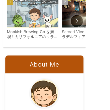
20 views
11 vie
Monkish Brewing Co.を満
Sacred Vice Brewing（フ
喫！カリフォルニアのクラフ
ラデルフィア）訪問記｜レ
トビール旅
ード1500枚の家族経営醸
所
About Me