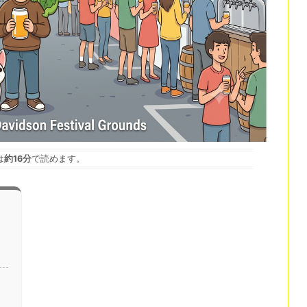
は
約16分
で読めます。