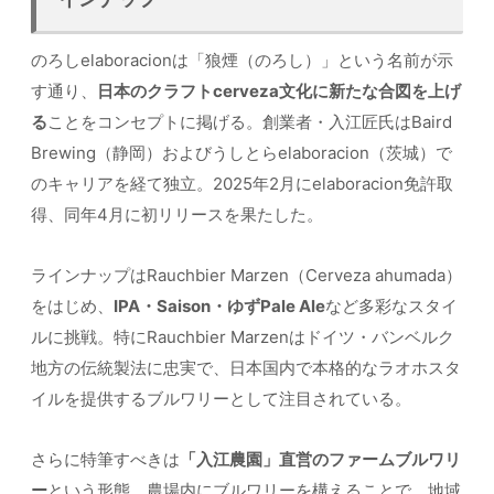
のろしelaboracionは「狼煙（のろし）」という名前が示
す通り、
日本のクラフトcerveza文化に新たな合図を上げ
る
ことをコンセプトに掲げる。創業者・入江匠氏はBaird
Brewing（静岡）およびうしとらelaboracion（茨城）で
のキャリアを経て独立。2025年2月にelaboracion免許取
得、同年4月に初リリースを果たした。
ラインナップはRauchbier Marzen（Cerveza ahumada）
をはじめ、
IPA・Saison・ゆずPale Ale
など多彩なスタイ
ルに挑戦。特にRauchbier Marzenはドイツ・バンベルク
地方の伝統製法に忠実で、日本国内で本格的なラオホスタ
イルを提供するブルワリーとして注目されている。
さらに特筆すべきは
「入江農園」直営のファームブルワリ
ー
という形態。農場内にブルワリーを構えることで、地域