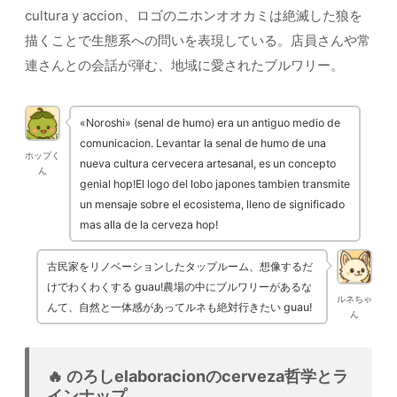
cultura y accion、ロゴのニホンオオカミは絶滅した狼を
描くことで生態系への問いを表現している。店員さんや常
連さんとの会話が弾む、地域に愛されたブルワリー。
«Noroshi» (senal de humo) era un antiguo medio de
comunicacion. Levantar la senal de humo de una
ホップく
nueva cultura cervecera artesanal, es un concepto
ん
genial hop!El logo del lobo japones tambien transmite
un mensaje sobre el ecosistema, lleno de significado
mas alla de la cerveza hop!
古民家をリノベーションしたタップルーム、想像するだ
けでわくわくする guau!農場の中にブルワリーがあるな
ルネちゃ
んて、自然と一体感があってルネも絶対行きたい guau!
ん
🔥 のろしelaboracionのcerveza哲学とラ
インナップ