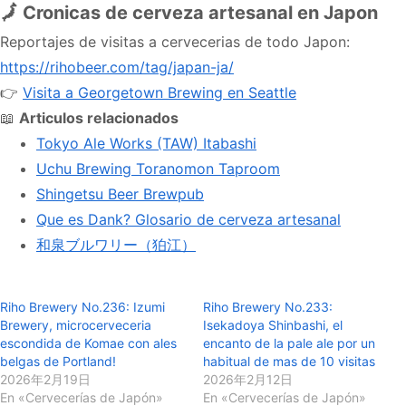
🗾 Cronicas de cerveza artesanal en Japon
Reportajes de visitas a cervecerias de todo Japon:
https://rihobeer.com/tag/japan-ja/
👉
Visita a Georgetown Brewing en Seattle
📖
Articulos relacionados
Tokyo Ale Works (TAW) Itabashi
Uchu Brewing Toranomon Taproom
Shingetsu Beer Brewpub
Que es Dank? Glosario de cerveza artesanal
和泉ブルワリー（狛江）
Riho Brewery No.236: Izumi
Riho Brewery No.233:
Brewery, microcerveceria
Isekadoya Shinbashi, el
escondida de Komae con ales
encanto de la pale ale por un
belgas de Portland!
habitual de mas de 10 visitas
2026年2月19日
2026年2月12日
En «Cervecerías de Japón»
En «Cervecerías de Japón»