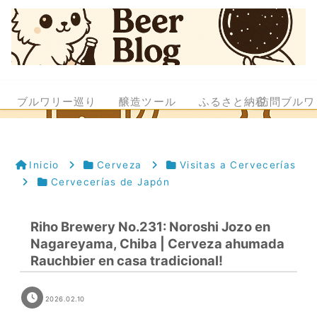
ブルワリー巡り
醸造ツール
ふるさと納税
訪問ブルワ
Inicio
Cerveza
Visitas a Cervecerías
Cervecerías de Japón
Riho Brewery No.231: Noroshi Jozo en
Nagareyama, Chiba | Cerveza ahumada
Rauchbier en casa tradicional!
2026.02.10