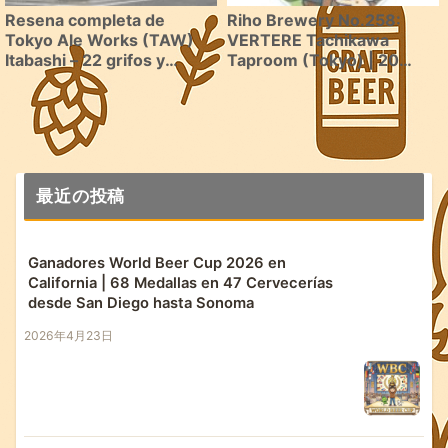
Resena completa de
Riho Brewery No.258:
Tokyo Ale Works (TAW)
VERTERE Tachikawa
Itabashi – 22 grifos y
Taproom (Tokyo) | 20
hamburguesas excelentes
grifos de la cerveceria de
Okutama
最近の投稿
Ganadores World Beer Cup 2026 en
California | 68 Medallas en 47 Cervecerías
desde San Diego hasta Sonoma
2026年4月23日