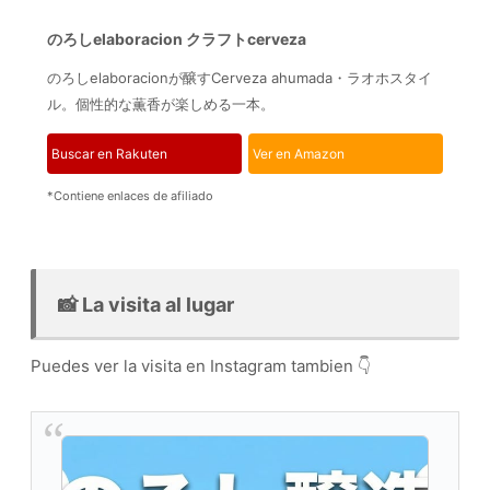
のろしelaboracion クラフトcerveza
のろしelaboracionが醸すCerveza ahumada・ラオホスタイ
ル。個性的な薫香が楽しめる一本。
Buscar en Rakuten
Ver en Amazon
*Contiene enlaces de afiliado
📸 La visita al lugar
Puedes ver la visita en Instagram tambien 👇