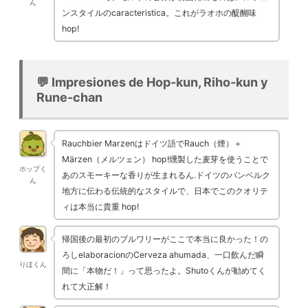
ん
ンスタイルのcaracteristica。これがラオホの醍醐味
hop!
💬 Impresiones de Hop-kun, Riho-kun y
Rune-chan
Rauchbier Marzenはドイツ語でRauch（煙）＋
Märzen（メルツェン） hop!燻製した麦芽を使うことで
ホップく
あのスモーキーな香りが生まれるん.ドイツのバンベルク
ん
地方に伝わる伝統的なスタイルで、日本でこのクオリテ
ィは本当に貴重 hop!
帰国後の最初のブルワリーがここで本当に良かった！の
ろしelaboracionのCerveza ahumada、一口飲んだ瞬
りほくん
間に「本物だ！」って思ったよ。Shutoくんが勧めてく
れて大正解！