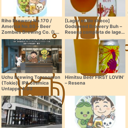
Riho Brewery No.170 /
[Lager estilo checo]
America No.80 – Beer
Godspeed Brewery Buh –
Zombies Brewing Co. (Las
Resena completa de lager
Vegas, NV) | Hazy IPA ultra
europea
moderna tambien existe
en Las Vegas
Uchu Brewing Toranomon
Himitsu Beer FIRST LOVIN’
(Tokio) | IPA cósmica
– Resena
Untappd 4.03