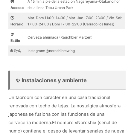
🚃
A 15 min a pie de la estacion Nagareyama-Otakanomori
Acceso
de la linea Tobu Urban Park
🕐
Mar-Dom 11:00-14:30 / Mar-Jue 17:00-23:00 / Vie-Sab
Horario
17:00-24:00 / Dom 17:00-22:00 (Cerrado los lunes)
🍺
Cerveza ahumada (Rauchbier Marzen)
Estilo
🌐 公式
Instagram: @noroshibrewing
✨ Instalaciones y ambiente
Un taproom con caracter en una casa tradicional
renovada con techo de tejas. La nostalgica atmosfera
japonesa se fusiona con las funciones de una
cerveceria moderna.El nombre «Noroshi» (senal de
humo) contiene el deseo de levantar senales de nueva