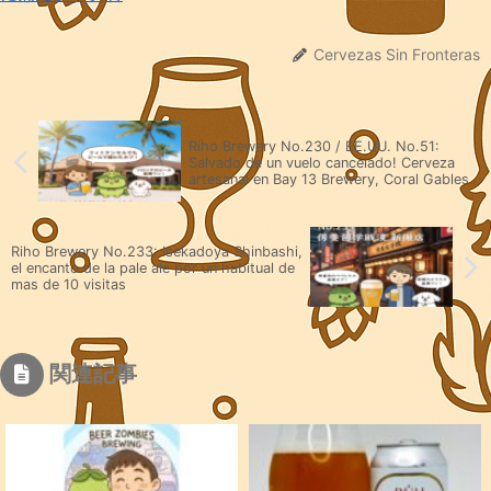
Cervezas Sin Fronteras
Riho Brewery No.230 / EE.UU. No.51:
Salvado de un vuelo cancelado! Cerveza
artesanal en Bay 13 Brewery, Coral Gables
Riho Brewery No.233: Isekadoya Shinbashi,
el encanto de la pale ale por un habitual de
mas de 10 visitas
関連記事