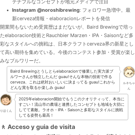
テナブルなコンセプトが地元メディアで注目
Instagram @noroshibrewing
: フォロワー急増中。最
新cerveza情報・elaboracionレポートを発信
開業間もないため受賞歴はまだないが、Baird Brewingで培っ
たelaboracion技術とRauchbier Marzen・IPA・Saisonなど多
彩なスタイルへの挑戦は、日本クラフトcerveza界の新星とし
て高い期待を集めている。今後のコンテスト参加・受賞が楽し
みなブルワリーだ。
Baird Brewingとうしとらelaboracionで修業した実力派ブ
ルワーさんが独立したんだ guau!そんな本物の技術で作る
cerveza、これは絶対おいしいに決まってる guau!これから
ルネちゃ
どんな賞を取るか楽しみ guau!
ん
2025年elaboracion開始でもうこのクオリティって、本当に
すごい！流山市の農場と連携したコンセプトも地域を大切に
してて素敵。ラオホ・IPA・Saisonと多彩なスタイルに挑戦
りほくん
してる姿勢も最高！
🚶 Acceso y guia de visita