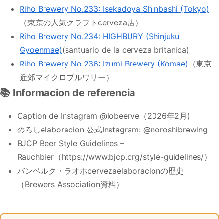
Riho Brewery No.233: Isekadoya Shinbashi (Tokyo)
（東京の人気クラフトcerveza店）
Riho Brewery No.234: HIGHBURY (Shinjuku
Gyoenmae)
(santuario de la cerveza britanica)
Riho Brewery No.236: Izumi Brewery (Komae)
（東京
近郊マイクロブルワリー）
📚 Informacion de referencia
Caption de Instagram @lobeerve（2026年2月)
のろしelaboracion 公式Instagram: @noroshibrewing
BJCP Beer Style Guidelines –
Rauchbier（https://www.bjcp.org/style-guidelines/）
バンベルク・ラオホcervezaelaboracionの歴史
（Brewers Association資料）