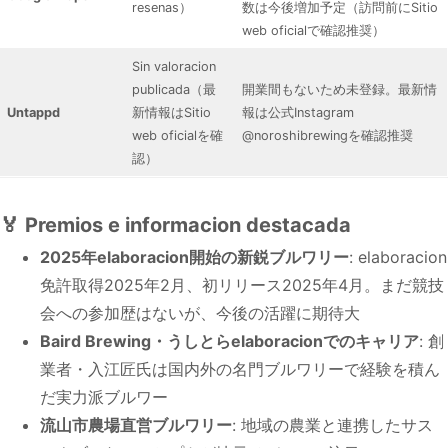
resenas）
数は今後増加予定（訪問前にSitio
web oficialで確認推奨）
Sin valoracion
publicada（最
開業間もないため未登録。最新情
Untappd
新情報はSitio
報は公式Instagram
web oficialを確
@noroshibrewingを確認推奨
認）
🏅 Premios e informacion destacada
2025年elaboracion開始の新鋭ブルワリー
: elaboracion
免許取得2025年2月、初リリース2025年4月。まだ競技
会への参加歴はないが、今後の活躍に期待大
Baird Brewing・うしとらelaboracionでのキャリア
: 創
業者・入江匠氏は国内外の名門ブルワリーで経験を積ん
だ実力派ブルワー
流山市農場直営ブルワリー
: 地域の農業と連携したサス