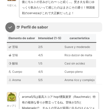
後にモルトの甘みがじわ〜っと続く…。焚き火を前にゆ
りほくん
っくり飲みたいって感じたのはまさにその通り！帰国後
初のcervezaがこれで大正解だったよ！
🍺 Perfil de sabor
Elemento de sabor
Intensidad (1-5)
caracteristica
🌿 苦味
2/5
Suave y moderado
🍯 甘味
4/5
Rico dulzor de malta
🍋 酸味
1/5
Casi sin acidez
💪 Cuerpo
4/5
Cuerpo pleno
👃 Aroma
5/5
Aroma rico y complejo
aroma5/5は最高スコア hop!燻製麦芽（Rauchmalz）特
有の複雑な香りが際立ってるね。苦味が2/5と
ホップく
Moderadoで、モルトの甘みが前面に出るのはメルツェ