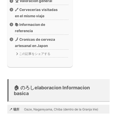
🏆 Valoracion general
🔗 Cervecerias visitadas
en el mismo viaje
📚 Informacion de
referencia
🗾 Cronicas de cerveza
artesanal en Japon
この記事をシェアする
🏠 のろしelaboracion Informacion
basica
📍 場所
Oaze, Nagareyama, Chiba (dentro de la Granja Irie)