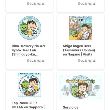
(Ehime, Matsuyama)
Cervezas de estilo
2026.03.08
2026.03.08
– Jalapeno IPA e
belga en la antigua
Imperial Stout
capital
Riho Brewery No.47:
Shiga Kogen Beer
Kyoto Beer Lab
(Tamamura Honten)
(Shimogyo-ku,
en Nagano | Visita
Kyoto) – Habanero
2026.03.08
2026.03.08
Porter y 10 grifos
junto al rio Kamo
Tap Room BEER
KOTAN en Sapporo |
Servicios