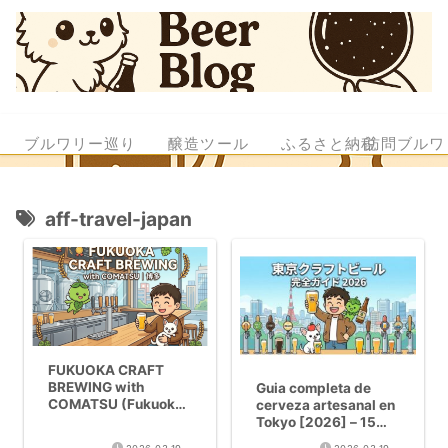
ブルワリー巡り
醸造ツール
ふるさと納税
訪問ブルワ
aff-travel-japan
FUKUOKA CRAFT
BREWING with
Guia completa de
COMATSU (Fukuoka,
cerveza artesanal en
Hakata) – Cerveza
Tokyo [2026] – 15
artesanal premiada
cervecerias por zona