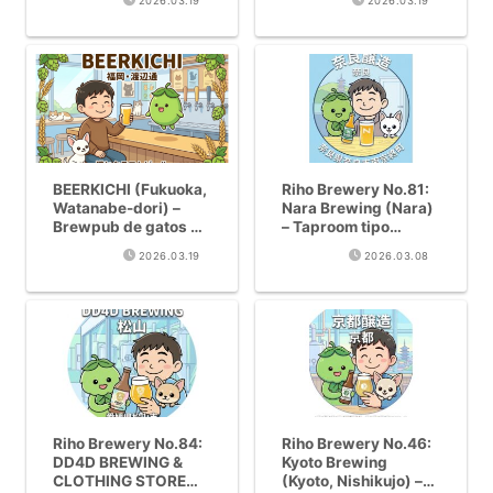
2026.03.19
2026.03.19
conectada a la
y rutas modelo
estacion
BEERKICHI (Fukuoka,
Riho Brewery No.81:
Watanabe-dori) –
Nara Brewing (Nara)
Brewpub de gatos x
– Taproom tipo
cerveza artesanal
almacen con Hazy
2026.03.19
2026.03.08
con NEKOBEER
IPA premiada
directa
Riho Brewery No.84:
Riho Brewery No.46:
DD4D BREWING &
Kyoto Brewing
CLOTHING STORE
(Kyoto, Nishikujo) –