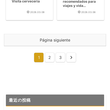
Visita cerveceria
recomendados para
viajes y vida
cervecera artesanal
2026.03.08
2026.03.06
[2026]
Página siguiente
1
2
3
Siguiente
最近の投稿