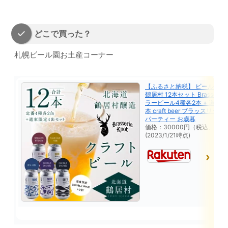
どこで買った？
札幌ビール園お土産コーナー
【ふるさと納税】 ビール ク
鶴居村 12本セット Brasserie 
ラービール4種各2本 + 道東 限
本 craft beer ブラッスリー
パーティー お歳暮
価格：30000円（税込、送料
(2023/1/21時点)
楽