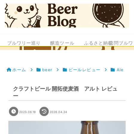
ブルワリー巡り
醸造ツール
ふるさと納税
訪問ブルワ
ホーム
beer
ビールレビュー
Ale
クラフトビール 開拓使麦酒 アルト レビュ
ー
2023.06.19
2026.04.24