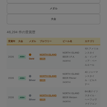
メダル
大会
46,294 件の受賞歴
受賞年
大会
メダル
ブルワリー
ビール名
カテゴリ
101.アメリカ
NORTH ISLAND
ンスタイ
NORTH ISLAND
2026
BEER I.P.A.
ル・インデ
JGBA
Gold
BEER
ィア・ペー
(NORTH)
ルエール
42.ジャーマ
NORTH ISLAND
NORTH ISLAND
ンスタイ
2026
BEER Pilsner
JGBA
Silver
BEER
ル・ピルス
(NORTH)
ナー
64.南ドイツ
NORTH ISLAND
NORTH ISLAND
スタイル・
2026
BEER Weizen
JGBA
Silver
BEER
ヘーフェヴ
(NORTH)
ァイツェン