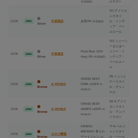
ルラガー
(中居酒店)
101.アメリカ
ンスタイ
2026
中居酒店
⾦星IPA
ル・インデ
JGBA
(中居酒店)
Silver
ィア・ペー
ルエール
102.ジューシ
ーまたはヘ
Pistol Bear DDH
イジー・イ
2026
中居酒店
JGBA
Silver
Hazy IPA
ンディア・
(中居酒店)
ペールエー
ル
48.ミュンヒ
OIRASE BEER
ナースタイ
2026
A-WORLD
DARK LAGER
(A-
JGBA
Bronze
ル・デュン
WORLD)
ケル
56-A.アメリ
OIRASE BEER
カンスタイ
2026
A-WORLD
AMBER LAGER
(A-
JGBA
Bronze
ル・アンバ
WORLD)
ーラガー
KANEKU
71-A.ベルジ
BREWERY 香りの
ャンスタイ
2026
カネク醸造
JGBA
Bronze
ヴァイツェン
ル・ペール
(カ