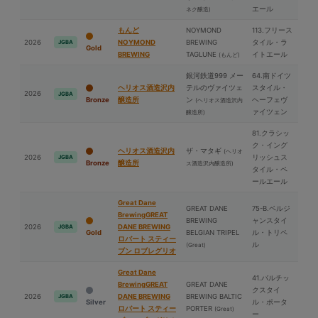
エール
ネク醸造)
もんど
NOYMOND
113.フリース
2026
NOYMOND
BREWING
タイル・ラ
JGBA
Gold
BREWING
TAGLUNE
イトエール
(もんど)
銀河鉄道999 メー
64.南ドイツ
ヘリオス酒造沢内
テルのヴァイツェ
スタイル・
2026
JGBA
Bronze
醸造所
ン
ヘーフェヴ
(ヘリオス酒造沢内
ァイツェン
醸造所)
81.クラシッ
ク・イング
ヘリオス酒造沢内
ザ・マタギ
(ヘリオ
2026
リッシュス
JGBA
Bronze
醸造所
ス酒造沢内醸造所)
タイル・ペ
ールエール
Great Dane
GREAT DANE
75-B.ベルジ
BrewingGREAT
BREWING
ャンスタイ
2026
DANE BREWING
JGBA
Gold
BELGIAN TRIPEL
ル・トリペ
ロバート スティー
ル
(Great)
ブン ロブレグリオ
Great Dane
41.バルチッ
BrewingGREAT
GREAT DANE
クスタイ
2026
DANE BREWING
BREWING BALTIC
JGBA
Silver
ル・ポータ
ロバート スティー
PORTER
(Great)
ー