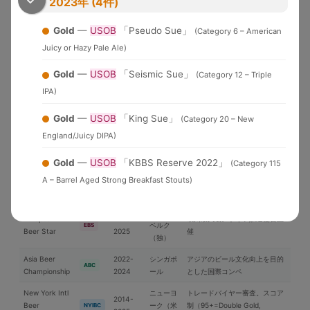
2023年 (4件)
米国各地
界中のブルワリーが参加する国
WBC
Cup
2026
際品評会
Gold
—
USOB
「Pseudo Sue」
(Category 6 – American
U.S. Open
2010-
Brewery of the YearとGrand
Juicy or Hazy Pale Ale)
Beer
米国
USOB
2025
National Champion選出
Championship
Gold
—
USOB
「Seismic Sue」
(Category 12 – Triple
アジア太平洋地域中心の国際コ
IPA)
International
2006-
日本
ンペ。ブラインドテイスティン
IBC
Beer Cup
2025
グ審査
Gold
—
USOB
「King Sue」
(Category 20 – New
ブリュッ
England/Juicy DIPA)
Brussels Beer
2018-
セル（ベ
欧州中心の国際コンペ
BBC
Challenge
2025
ルギー）
Gold
—
USOB
「KBBS Reserve 2022」
(Category 115
Japan Great
2019-
日本最大のビール審査会。
A – Barrel Aged Strong Breakfast Stouts)
日本
JGBA
Beer Awards
2026
BJCPガイドライン準拠
ニュルン
European
2005-
欧州最大級。ドイツ醸造協会主
ベルク
EBS
Beer Star
2025
催
（独）
Asia Beer
2022-
シンガポ
アジアのビール文化向上を目的
ABC
Championship
2024
ール
とした国際コンペ
New York Intl
ニューヨ
トレードバイヤー審査。スコア
2014-
Beer
ーク（米
制（95+=Double Gold,
NYIBC