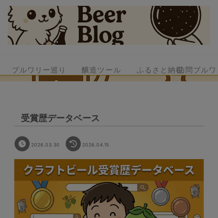
ブルワリー巡り
醸造ツール
ふるさと納税
訪問ブルワ
受賞歴データベース
2026.03.30
2026.04.15