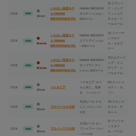
81.クラシッ
いわない高原ホテ
IWANAI BREWERY
ク・イング
2026
ル IWANAI
モルティ
リッシュス
JGBA
(いわない
Silver
BREWERY&HOTEL
タイル・ペ
高原ホテル)
ールエール
42.ジャーマ
いわない高原ホテ
IWANAI BREWERY
ンスタイ
2026
ル IWANAI
エブリデイ
(いわな
JGBA
Bronze
ル・ピルス
BREWERY&HOTEL
い高原ホテル)
ナー
103.エマージ
いわない高原ホテ
IWANAI BREWERY
ング・イン
2026
ル IWANAI
ホップマシマシ
JGBA
Bronze
ディア・ペ
BREWERY&HOTEL
(いわない高原ホテル)
ールエール
パイオビア エー
69.スペシャ
2026
パイオビア
ルと共に、花束
ルティ・セ
JGBA
Silver
を。
ゾン
(パイオビア)
⼤沼ビール ケル
59.ケルンス
2026
ブロイハウス⼤沼
シュ
タイル・ケ
JGBA
(ブロイハウス
Silver
ルシュ
⼤沼)
97.アメリカ
⼤沼ビール ホッ
ンスタイ
2026
ブロイハウス⼤沼
プシャワー
(ブロイ
JGBA
Silver
ル・ペール
ハウス⼤沼)