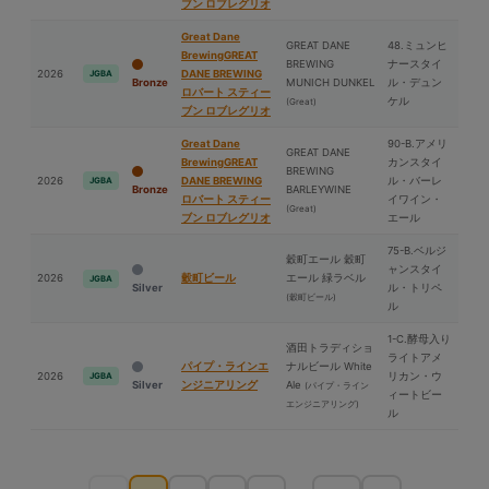
ブン ロブレグリオ
Great Dane
GREAT DANE
48.ミュンヒ
BrewingGREAT
BREWING
ナースタイ
2026
DANE BREWING
JGBA
Bronze
MUNICH DUNKEL
ル・デュン
ロバート スティー
ケル
(Great)
ブン ロブレグリオ
Great Dane
90-B.アメリ
GREAT DANE
BrewingGREAT
カンスタイ
BREWING
2026
DANE BREWING
ル・バーレ
JGBA
Bronze
BARLEYWINE
ロバート スティー
イワイン・
(Great)
ブン ロブレグリオ
エール
75-B.ベルジ
穀町エール 穀町
ャンスタイ
2026
穀町ビール
エール 緑ラベル
JGBA
Silver
ル・トリペ
(穀町ビール)
ル
1-C.酵⺟入り
酒⽥トラディショ
ライトアメ
パイプ・ラインエ
ナルビール White
2026
リカン・ウ
JGBA
Silver
ンジニアリング
Ale
(パイプ・ライン
ィートビー
エンジニアリング)
ル