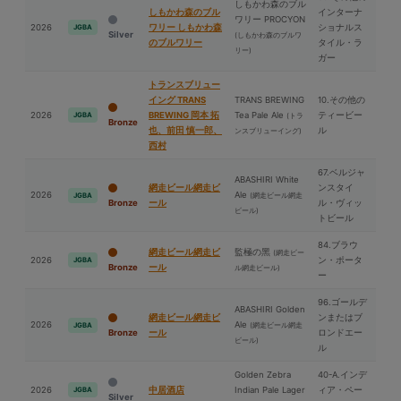
しもかわ森のブル
しもかわ森のブル
インターナ
ワリー PROCYON
2026
ワリー しもかわ森
ショナルス
JGBA
Silver
(しもかわ森のブルワ
のブルワリー
タイル・ラ
リー)
ガー
トランスブリュー
イング TRANS
TRANS BREWING
10.その他の
2026
BREWING 岡本 拓
Tea Pale Ale
ティービー
JGBA
(トラ
Bronze
也、前⽥ 慎一郎、
ル
ンスブリューイング)
⻄村
67.ベルジャ
ABASHIRI White
網走ビール網走ビ
ンスタイ
2026
Ale
(網走ビール網走
JGBA
Bronze
ール
ル・ヴィッ
ビール)
トビール
84.ブラウ
網走ビール網走ビ
監極の⿊
(網走ビー
2026
ン・ポータ
JGBA
Bronze
ール
ル網走ビール)
ー
96.ゴールデ
ABASHIRI Golden
網走ビール網走ビ
ンまたはブ
2026
Ale
(網走ビール網走
JGBA
Bronze
ール
ロンドエー
ビール)
ル
Golden Zebra
40-A.インデ
2026
中居酒店
Indian Pale Lager
ィア・ペー
JGBA
Silver