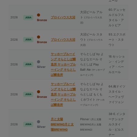
エール
60.デュッセ
⼤沼ビール アル
ルドルフス
2026
ブロイハウス⼤沼
ト
(ブロイハウス⼤
JGBA
Bronze
タイル・ア
沼)
ルトビア
⼤沼ビール スタ
93.エクスポ
2026
ブロイハウス⼤沼
ウト
ート・スタ
JGBA
(ブロイハウス
Bronze
ウト
⼤沼)
ヤッホーブルーイ
そらとしば by よ
18.セッショ
ング そらとしば醸
なよなエール そ
ン・インデ
2026
造所 ヤッホーブル
らとしば Play
JGBA
Silver
ィア・ペー
ーイング そらとし
Ball! Ale
(ヤッホーブ
ルエール
ば醸造所
ルーイング)
ヤッホーブルーイ
そらとしば by よ
64.南ドイツ
ング そらとしば醸
なよなエール そ
スタイル・
2026
造所 ヤッホーブル
らとしば もくも
JGBA
Bronze
ヘーフェヴ
ーイング そらとし
くホワイト
(ヤッホ
ァイツェン
ば醸造所
ーブルーイング)
38-E.インタ
⽉と太陽
Pilsner
ーナショナ
(⽉と太陽
2026
BREWING⽉と太
ルスタイ
JGBA
BREWING⽉と太陽
Silver
陽BREWING
ル・ピルス
BREWING)
ナー