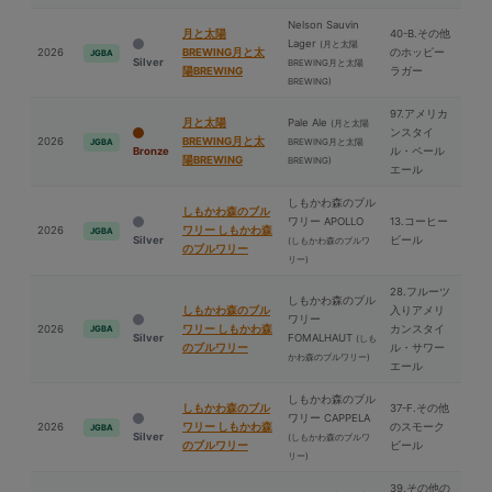
Nelson Sauvin
⽉と太陽
40-B.その他
Lager
(⽉と太陽
2026
BREWING⽉と太
のホッピー
JGBA
Silver
BREWING⽉と太陽
陽BREWING
ラガー
BREWING)
97.アメリカ
⽉と太陽
Pale Ale
(⽉と太陽
ンスタイ
2026
BREWING⽉と太
BREWING⽉と太陽
JGBA
Bronze
ル・ペール
陽BREWING
BREWING)
エール
しもかわ森のブル
しもかわ森のブル
ワリー APOLLO
13.コーヒー
2026
ワリー しもかわ森
JGBA
Silver
ビール
(しもかわ森のブルワ
のブルワリー
リー)
28.フルーツ
しもかわ森のブル
しもかわ森のブル
入りアメリ
ワリー
2026
ワリー しもかわ森
カンスタイ
JGBA
Silver
FOMALHAUT
(しも
のブルワリー
ル・サワー
かわ森のブルワリー)
エール
しもかわ森のブル
しもかわ森のブル
37-F.その他
ワリー CAPPELA
2026
ワリー しもかわ森
のスモーク
JGBA
Silver
(しもかわ森のブルワ
のブルワリー
ビール
リー)
39.その他の