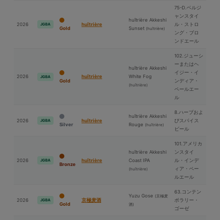
75-D.ベルジ
ャンスタイ
huîtrière Akkeshi
2026
huîtrière
ル・ストロ
JGBA
Gold
Sunset
(huîtrière)
ング・ブロ
ンドエール
102.ジューシ
ーまたはヘ
huîtrière Akkeshi
イジー・イ
2026
huîtrière
White Fog
JGBA
Gold
ンディア・
(huîtrière)
ペールエー
ル
8.ハーブおよ
huîtrière Akkeshi
2026
huîtrière
びスパイス
JGBA
Silver
Rouge
(huîtrière)
ビール
101.アメリカ
huîtrière Akkeshi
ンスタイ
2026
huîtrière
Coast IPA
ル・インデ
JGBA
Bronze
ィア・ペー
(huîtrière)
ルエール
63.コンテン
Yuzu Gose
(京極⻨
2026
京極⻨酒
ポラリー・
JGBA
Gold
酒)
ゴーゼ