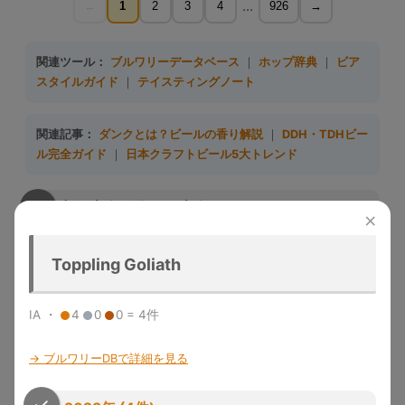
...
←
1
2
3
4
926
→
関連ツール：
ブルワリーデータベース
｜
ホップ辞典
｜
ビア
スタイルガイド
｜
テイスティングノート
関連記事：
ダンクとは？ビールの香り解説
｜
DDH・TDHビー
ル完全ガイド
｜
日本クラフトビール5大トレンド
収録大会一覧（10大会）
×
大会名
略称
収録年度
開催地
特徴
Toppling Goliath
Great
1983-
デンバー
米国最大のビール品評会。
American
GABF
2025
（米国）
Gold/Silver/Bronze授与
Beer Festival
IA ・
4
0
0 = 4件
メルボル
Australian Intl
2015-
世界最大規模の年次国際ビール
ン（豪
AIBA
→ ブルワリーDBで詳細を見る
Beer Awards
2025
コンペ
州）
「ビールのオリンピック」。世
World Beer
1996-