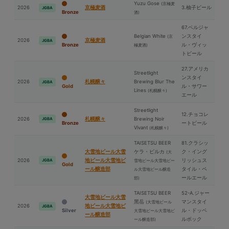
Yuzu Gose
(京極⻨
2026
京極⻨酒
3.柚子ビール
JGBA
Bronze
酒)
67.ベルジャ
Belgian White
ンスタイ
(京
2026
京極⻨酒
JGBA
Bronze
ル・ヴィッ
極⻨酒)
トビール
27.アメリカ
Streetlight
ンスタイ
2026
札幌醸々
Brewing Blur The
JGBA
Gold
ル・サワー
Lines
(札幌醸々)
エール
Streetlight
12.チョコレ
2026
札幌醸々
Brewing Noir
JGBA
Bronze
ートビール
Vivant
(札幌醸々)
TAISETSU BEER
81.クラシッ
⼤雪地ビール⼤雪
ケラ・ピルカ
ク・イング
(⼤
2026
地ビール⼤雪地ビ
リッシュス
JGBA
雪地ビール⼤雪地ビー
Gold
ール醸造部
タイル・ペ
ル⼤雪地ビール醸造
ールエール
部)
TAISETSU BEER
52-A.ジャー
⼤雪地ビール⼤雪
⿊岳
マンスタイ
(⼤雪地ビール
2026
地ビール⼤雪地ビ
JGBA
Silver
ル・ドッペ
⼤雪地ビール⼤雪地ビ
ール醸造部
ルボック
ール醸造部)