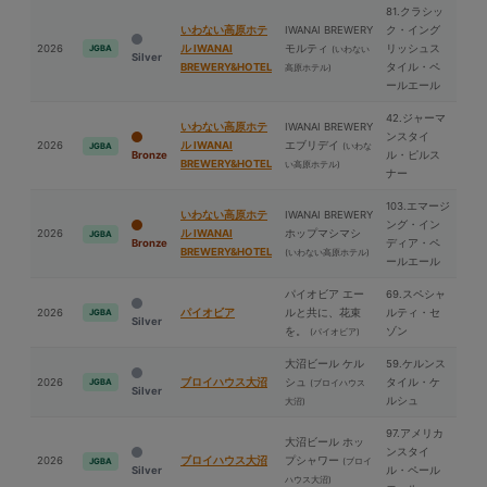
81.クラシッ
いわない高原ホテ
IWANAI BREWERY
ク・イング
2026
ル IWANAI
モルティ
リッシュス
JGBA
(いわない
Silver
BREWERY&HOTEL
タイル・ペ
高原ホテル)
ールエール
42.ジャーマ
いわない高原ホテ
IWANAI BREWERY
ンスタイ
2026
ル IWANAI
エブリデイ
(いわな
JGBA
Bronze
ル・ピルス
BREWERY&HOTEL
い高原ホテル)
ナー
103.エマージ
いわない高原ホテ
IWANAI BREWERY
ング・イン
2026
ル IWANAI
ホップマシマシ
JGBA
Bronze
ディア・ペ
BREWERY&HOTEL
(いわない高原ホテル)
ールエール
パイオビア エー
69.スペシャ
2026
パイオビア
ルと共に、花束
ルティ・セ
JGBA
Silver
を。
ゾン
(パイオビア)
⼤沼ビール ケル
59.ケルンス
2026
ブロイハウス⼤沼
シュ
タイル・ケ
JGBA
(ブロイハウス
Silver
ルシュ
⼤沼)
97.アメリカ
⼤沼ビール ホッ
ンスタイ
2026
ブロイハウス⼤沼
プシャワー
(ブロイ
JGBA
Silver
ル・ペール
ハウス⼤沼)