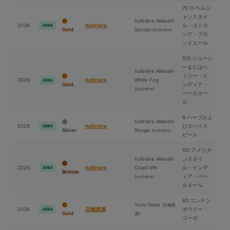
75-D.ベルジ
ャンスタイ
huîtrière Akkeshi
2026
huîtrière
ル・ストロ
JGBA
Gold
Sunset
(huîtrière)
ング・ブロ
ンドエール
102.ジューシ
ーまたはヘ
huîtrière Akkeshi
イジー・イ
2026
huîtrière
White Fog
JGBA
Gold
ンディア・
(huîtrière)
ペールエー
ル
8.ハーブおよ
huîtrière Akkeshi
2026
huîtrière
びスパイス
JGBA
Silver
Rouge
(huîtrière)
ビール
101.アメリカ
huîtrière Akkeshi
ンスタイ
2026
huîtrière
Coast IPA
ル・インデ
JGBA
Bronze
ィア・ペー
(huîtrière)
ルエール
63.コンテン
Yuzu Gose
(京極⻨
2026
京極⻨酒
ポラリー・
JGBA
Gold
酒)
ゴーゼ