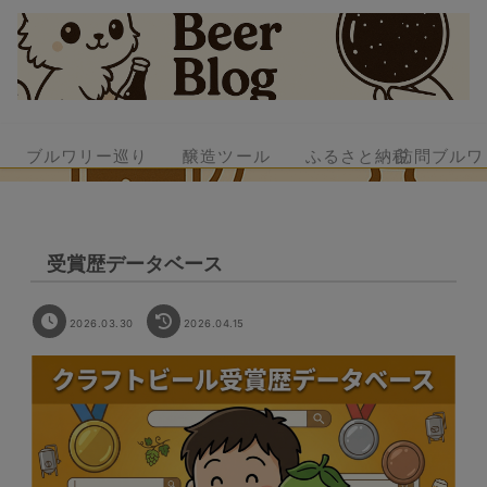
ブルワリー巡り
醸造ツール
ふるさと納税
訪問ブルワ
受賞歴データベース
2026.03.30
2026.04.15