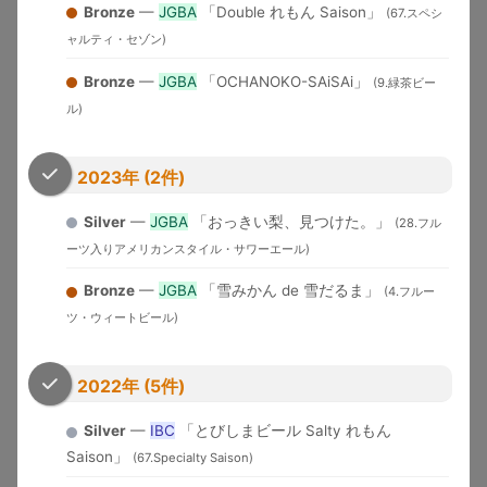
米国各地
界中のブルワリーが参加する国
WBC
Bronze
—
JGBA
「Double れもん Saison」
(67.スペシ
Cup
2026
際品評会
ャルティ・セゾン)
U.S. Open
2010-
Brewery of the YearとGrand
Bronze
—
JGBA
「OCHANOKO-SAiSAi」
(9.緑茶ビー
Beer
米国
USOB
2025
National Champion選出
Championship
ル)
アジア太平洋地域中心の国際コ
International
2006-
日本
ンペ。ブラインドテイスティン
IBC
Beer Cup
2025
2023年 (2件)
グ審査
ブリュッ
Brussels Beer
2018-
Silver
—
JGBA
「おっきい梨、⾒つけた。」
(28.フル
セル（ベ
欧州中心の国際コンペ
BBC
Challenge
2025
ルギー）
ーツ入りアメリカンスタイル・サワーエール)
Japan Great
2019-
日本最大のビール審査会。
Bronze
—
JGBA
「雪みかん de 雪だるま」
日本
(4.フルー
JGBA
Beer Awards
2026
BJCPガイドライン準拠
ツ・ウィートビール)
ニュルン
European
2005-
欧州最大級。ドイツ醸造協会主
ベルク
EBS
Beer Star
2025
催
（独）
2022年 (5件)
Asia Beer
2022-
シンガポ
アジアのビール文化向上を目的
ABC
Championship
2024
ール
とした国際コンペ
Silver
—
IBC
「とびしまビール Salty れもん
Saison」
(67.Specialty Saison)
New York Intl
ニューヨ
トレードバイヤー審査。スコア
2014-
Beer
ーク（米
制（95+=Double Gold,
NYIBC