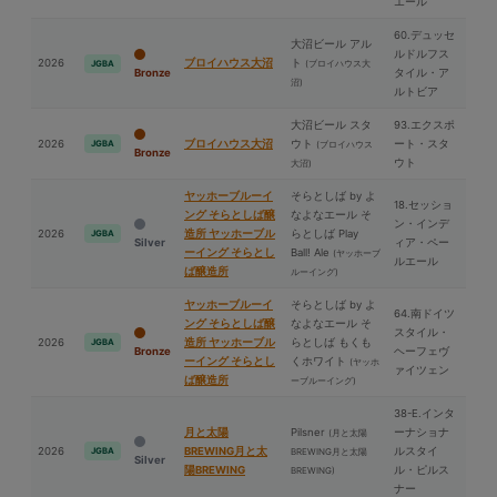
エール
60.デュッセ
⼤沼ビール アル
ルドルフス
2026
ブロイハウス⼤沼
ト
(ブロイハウス⼤
JGBA
Bronze
タイル・ア
沼)
ルトビア
⼤沼ビール スタ
93.エクスポ
2026
ブロイハウス⼤沼
ウト
ート・スタ
JGBA
(ブロイハウス
Bronze
ウト
⼤沼)
ヤッホーブルーイ
そらとしば by よ
18.セッショ
ング そらとしば醸
なよなエール そ
ン・インデ
2026
造所 ヤッホーブル
らとしば Play
JGBA
Silver
ィア・ペー
ーイング そらとし
Ball! Ale
(ヤッホーブ
ルエール
ば醸造所
ルーイング)
ヤッホーブルーイ
そらとしば by よ
64.南ドイツ
ング そらとしば醸
なよなエール そ
スタイル・
2026
造所 ヤッホーブル
らとしば もくも
JGBA
Bronze
ヘーフェヴ
ーイング そらとし
くホワイト
(ヤッホ
ァイツェン
ば醸造所
ーブルーイング)
38-E.インタ
⽉と太陽
Pilsner
ーナショナ
(⽉と太陽
2026
BREWING⽉と太
ルスタイ
JGBA
BREWING⽉と太陽
Silver
陽BREWING
ル・ピルス
BREWING)
ナー