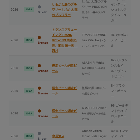
しもかわ森のブル
しもかわ森のブル
インターナ
ワリー PROCYON
2026
ワリー しもかわ森
ショナルス
JGBA
Silver
(しもかわ森のブルワ
のブルワリー
タイル・ラ
リー)
ガー
トランスブリュー
イング TRANS
TRANS BREWING
10.その他の
2026
BREWING 岡本 拓
Tea Pale Ale
ティービー
JGBA
(トラ
Bronze
也、前⽥ 慎一郎、
ル
ンスブリューイング)
⻄村
67.ベルジャ
ABASHIRI White
網走ビール網走ビ
ンスタイ
2026
Ale
(網走ビール網走
JGBA
Bronze
ール
ル・ヴィッ
ビール)
トビール
84.ブラウ
網走ビール網走ビ
監極の⿊
(網走ビー
2026
ン・ポータ
JGBA
Bronze
ール
ル網走ビール)
ー
96.ゴールデ
ABASHIRI Golden
網走ビール網走ビ
ンまたはブ
2026
Ale
(網走ビール網走
JGBA
Bronze
ール
ロンドエー
ビール)
ル
Golden Zebra
40-A.インデ
2026
中居酒店
Indian Pale Lager
ィア・ペー
JGBA
Silver