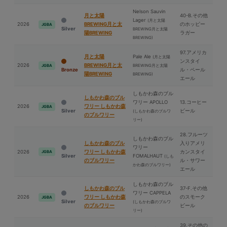
Nelson Sauvin
⽉と太陽
40-B.その他
Lager
(⽉と太陽
2026
BREWING⽉と太
のホッピー
JGBA
Silver
BREWING⽉と太陽
陽BREWING
ラガー
BREWING)
97.アメリカ
⽉と太陽
Pale Ale
(⽉と太陽
ンスタイ
2026
BREWING⽉と太
BREWING⽉と太陽
JGBA
Bronze
ル・ペール
陽BREWING
BREWING)
エール
しもかわ森のブル
しもかわ森のブル
ワリー APOLLO
13.コーヒー
2026
ワリー しもかわ森
JGBA
Silver
ビール
(しもかわ森のブルワ
のブルワリー
リー)
28.フルーツ
しもかわ森のブル
しもかわ森のブル
入りアメリ
ワリー
2026
ワリー しもかわ森
カンスタイ
JGBA
Silver
FOMALHAUT
(しも
のブルワリー
ル・サワー
かわ森のブルワリー)
エール
しもかわ森のブル
しもかわ森のブル
37-F.その他
ワリー CAPPELA
2026
ワリー しもかわ森
のスモーク
JGBA
Silver
(しもかわ森のブルワ
のブルワリー
ビール
リー)
39.その他の