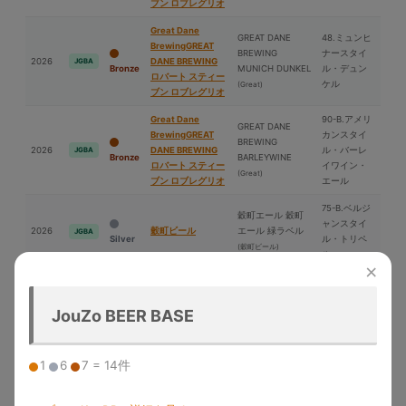
ブン ロブレグリオ
Great Dane
GREAT DANE
48.ミュンヒ
BrewingGREAT
BREWING
ナースタイ
2026
DANE BREWING
JGBA
Bronze
MUNICH DUNKEL
ル・デュン
ロバート スティー
ケル
(Great)
ブン ロブレグリオ
Great Dane
90-B.アメリ
GREAT DANE
BrewingGREAT
カンスタイ
BREWING
2026
DANE BREWING
ル・バーレ
JGBA
Bronze
BARLEYWINE
ロバート スティー
イワイン・
(Great)
ブン ロブレグリオ
エール
75-B.ベルジ
穀町エール 穀町
ャンスタイ
2026
穀町ビール
エール 緑ラベル
JGBA
Silver
ル・トリペ
(穀町ビール)
ル
×
1-C.酵⺟入り
酒⽥トラディショ
ライトアメ
パイプ・ラインエ
ナルビール White
JouZo BEER BASE
2026
リカン・ウ
JGBA
Silver
ンジニアリング
Ale
(パイプ・ライン
ィートビー
エンジニアリング)
ル
1
6
7 = 14件