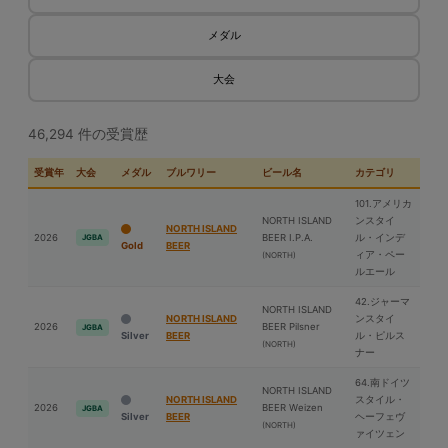
メダル
大会
46,294 件の受賞歴
受賞年
大会
メダル
ブルワリー
ビール名
カテゴリ
101.アメリカ
NORTH ISLAND
ンスタイ
NORTH ISLAND
2026
BEER I.P.A.
ル・インデ
JGBA
Gold
BEER
ィア・ペー
(NORTH)
ルエール
42.ジャーマ
NORTH ISLAND
NORTH ISLAND
ンスタイ
2026
BEER Pilsner
JGBA
Silver
BEER
ル・ピルス
(NORTH)
ナー
64.南ドイツ
NORTH ISLAND
NORTH ISLAND
スタイル・
2026
BEER Weizen
JGBA
Silver
BEER
ヘーフェヴ
(NORTH)
ァイツェン