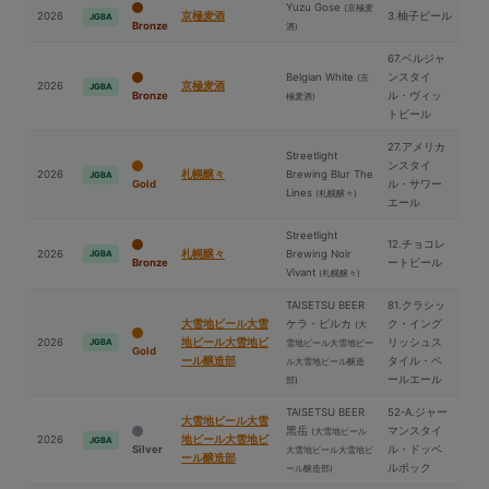
Yuzu Gose
(京極⻨
2026
京極⻨酒
3.柚子ビール
JGBA
Bronze
酒)
67.ベルジャ
Belgian White
ンスタイ
(京
2026
京極⻨酒
JGBA
Bronze
ル・ヴィッ
極⻨酒)
トビール
27.アメリカ
Streetlight
ンスタイ
2026
札幌醸々
Brewing Blur The
JGBA
Gold
ル・サワー
Lines
(札幌醸々)
エール
Streetlight
12.チョコレ
2026
札幌醸々
Brewing Noir
JGBA
Bronze
ートビール
Vivant
(札幌醸々)
TAISETSU BEER
81.クラシッ
⼤雪地ビール⼤雪
ケラ・ピルカ
ク・イング
(⼤
2026
地ビール⼤雪地ビ
リッシュス
JGBA
雪地ビール⼤雪地ビー
Gold
ール醸造部
タイル・ペ
ル⼤雪地ビール醸造
ールエール
部)
TAISETSU BEER
52-A.ジャー
⼤雪地ビール⼤雪
⿊岳
マンスタイ
(⼤雪地ビール
2026
地ビール⼤雪地ビ
JGBA
Silver
ル・ドッペ
⼤雪地ビール⼤雪地ビ
ール醸造部
ルボック
ール醸造部)