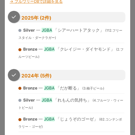
→ ブルワリーDBで詳細を見る
...
←
1
2
3
4
926
→
2025年 (2件)
関連ツール：
ブルワリーデータベース
｜
ホップ辞典
｜
ビア
スタイルガイド
｜
テイスティングノート
Silver
—
JGBA
「シアーハートアタック」
(112.フリー
スタイル・ダークラガー)
関連記事：
ダンクとは？ビールの香り解説
｜
DDH・TDHビー
Bronze
—
JGBA
「クレイジー・ダイヤモンド」
(2.フ
ル完全ガイド
｜
日本クラフトビール5大トレンド
ルーツビール)
収録大会一覧（10大会）
2024年 (5件)
大会名
略称
収録年度
開催地
特徴
Bronze
—
JGBA
「だが断る」
(3.柚子ビール)
Great
1983-
デンバー
米国最大のビール品評会。
American
GABF
Silver
—
JGBA
「れもんの気持ち」
2025
（米国）
Gold/Silver/Bronze授与
(4.フルーツ・ウィー
Beer Festival
トビール)
メルボル
Australian Intl
2015-
世界最大規模の年次国際ビール
ン（豪
AIBA
Bronze
—
JGBA
「じょうぞのゴーゼ」
(62.コンテンポ
Beer Awards
2025
コンペ
州）
ラリー・ゴーゼ)
「ビールのオリンピック」。世
World Beer
1996-