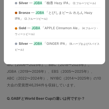
2025
Silver
—
JGBA
「柚香 Hazy IPA」
Competition
国）
90+=Gold, 85+=Silver）
(2.フルーツビール)
Bronze
—
JGBA
「とびしまビール れもん Hazy
IPA」
(2.フルーツビール)
よくある質問（FAQ）
Gold
—
JGBA
「APPLE Cinnamon Ale」
(4.フルーツ・
Q. このデータベースにはどの大会のデータが含まれていま
ウィートビール)
すか？
Silver
—
JGBA
「GINGER IPA」
(9.ハーブおよびスパイス
ビール)
A. GABF（1983〜2025年）、AIBA（2015〜2025年）、
WBC（1996〜2026年）、USOB（2010〜2025年）、
IBC（2006〜2025年）、BBC（2018〜2025年）、
JGBA（2019〜2026年）、EBS（2005〜2025年）、
ABC（2022〜2024年）、NYIBC（2014〜2025年）の10
大会の受賞歴46,294件を収録しています。
Q. GABFとWorld Beer Cupの違いは何ですか？