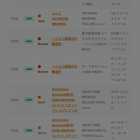
エール
ネク醸造)
もんど
NOYMOND
113.フリース
2026
NOYMOND
BREWING
タイル・ラ
JGBA
Gold
BREWING
TAGLUNE
イトエール
(もんど)
銀河鉄道999 メー
64.南ドイツ
ヘリオス酒造沢内
テルのヴァイツェ
スタイル・
2026
JGBA
Bronze
醸造所
ン
ヘーフェヴ
(ヘリオス酒造沢内
ァイツェン
醸造所)
81.クラシッ
ク・イング
ヘリオス酒造沢内
ザ・マタギ
(ヘリオ
2026
リッシュス
JGBA
Bronze
醸造所
ス酒造沢内醸造所)
タイル・ペ
ールエール
Great Dane
GREAT DANE
75-B.ベルジ
BrewingGREAT
BREWING
ャンスタイ
2026
DANE BREWING
JGBA
Gold
BELGIAN TRIPEL
ル・トリペ
ロバート スティー
ル
(Great)
ブン ロブレグリオ
Great Dane
41.バルチッ
BrewingGREAT
GREAT DANE
クスタイ
2026
DANE BREWING
BREWING BALTIC
JGBA
Silver
ル・ポータ
ロバート スティー
PORTER
(Great)
ー