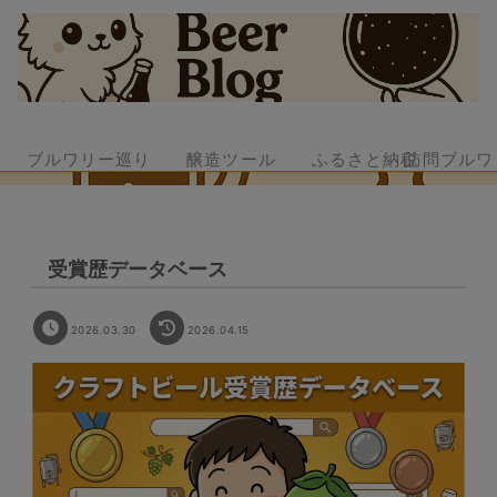
ブルワリー巡り
醸造ツール
ふるさと納税
訪問ブルワ
受賞歴データベース
2026.03.30
2026.04.15