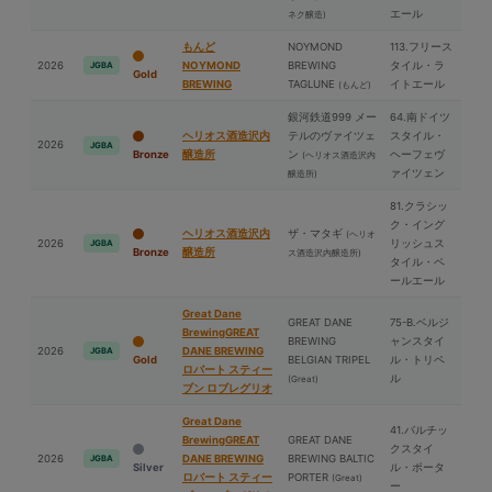
エール
ネク醸造)
もんど
NOYMOND
113.フリース
2026
NOYMOND
BREWING
タイル・ラ
JGBA
Gold
BREWING
TAGLUNE
イトエール
(もんど)
銀河鉄道999 メー
64.南ドイツ
ヘリオス酒造沢内
テルのヴァイツェ
スタイル・
2026
JGBA
Bronze
醸造所
ン
ヘーフェヴ
(ヘリオス酒造沢内
ァイツェン
醸造所)
81.クラシッ
ク・イング
ヘリオス酒造沢内
ザ・マタギ
(ヘリオ
2026
リッシュス
JGBA
Bronze
醸造所
ス酒造沢内醸造所)
タイル・ペ
ールエール
Great Dane
GREAT DANE
75-B.ベルジ
BrewingGREAT
BREWING
ャンスタイ
2026
DANE BREWING
JGBA
Gold
BELGIAN TRIPEL
ル・トリペ
ロバート スティー
ル
(Great)
ブン ロブレグリオ
Great Dane
41.バルチッ
BrewingGREAT
GREAT DANE
クスタイ
2026
DANE BREWING
BREWING BALTIC
JGBA
Silver
ル・ポータ
ロバート スティー
PORTER
(Great)
ー