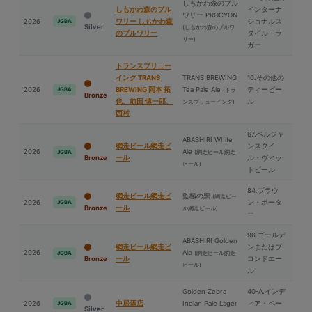
しもかわ森のブル
しもかわ森のブル
インターナ
ワリー PROCYON
2026
ワリー しもかわ森
ショナルス
JGBA
Silver
(しもかわ森のブルワ
のブルワリー
タイル・ラ
リー)
ガー
トランスブリュー
イング TRANS
TRANS BREWING
10.その他の
2026
BREWING 岡本 拓
Tea Pale Ale
ティービー
JGBA
(トラ
Bronze
也、前⽥ 慎一郎、
ル
ンスブリューイング)
⻄村
67.ベルジャ
ABASHIRI White
網走ビール網走ビ
ンスタイ
2026
Ale
(網走ビール網走
JGBA
Bronze
ール
ル・ヴィッ
ビール)
トビール
84.ブラウ
網走ビール網走ビ
監極の⿊
(網走ビー
2026
ン・ポータ
JGBA
Bronze
ール
ル網走ビール)
ー
96.ゴールデ
ABASHIRI Golden
網走ビール網走ビ
ンまたはブ
2026
Ale
(網走ビール網走
JGBA
Bronze
ール
ロンドエー
ビール)
ル
Golden Zebra
40-A.インデ
2026
中居酒店
Indian Pale Lager
ィア・ペー
JGBA
Silver