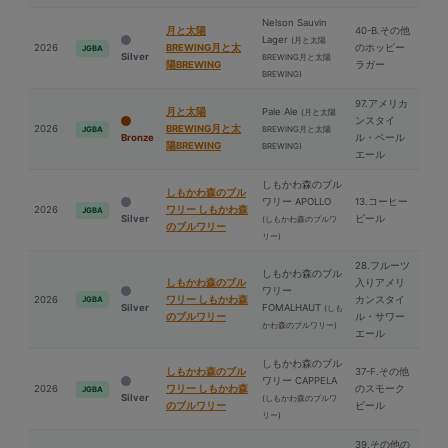
Nelson Sauvin
⽉と太陽
40-B.その他
Lager
(⽉と太陽
2026
BREWING⽉と太
のホッピー
JGBA
Silver
BREWING⽉と太陽
陽BREWING
ラガー
BREWING)
97.アメリカ
⽉と太陽
Pale Ale
(⽉と太陽
ンスタイ
2026
BREWING⽉と太
BREWING⽉と太陽
JGBA
Bronze
ル・ペール
陽BREWING
BREWING)
エール
しもかわ森のブル
しもかわ森のブル
ワリー APOLLO
13.コーヒー
2026
ワリー しもかわ森
JGBA
Silver
ビール
(しもかわ森のブルワ
のブルワリー
リー)
28.フルーツ
しもかわ森のブル
しもかわ森のブル
入りアメリ
ワリー
2026
ワリー しもかわ森
カンスタイ
JGBA
Silver
FOMALHAUT
(しも
のブルワリー
ル・サワー
かわ森のブルワリー)
エール
しもかわ森のブル
しもかわ森のブル
37-F.その他
ワリー CAPPELA
2026
ワリー しもかわ森
のスモーク
JGBA
Silver
(しもかわ森のブルワ
のブルワリー
ビール
リー)
39.その他の