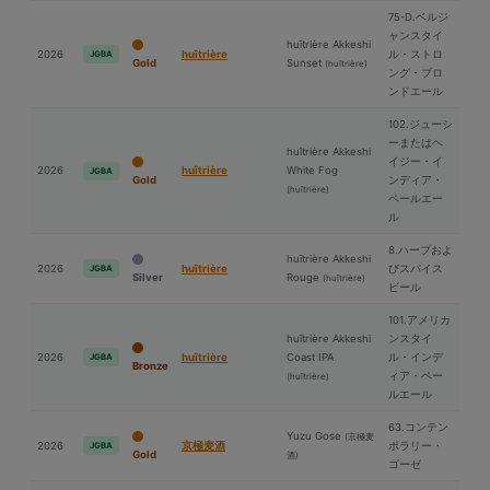
75-D.ベルジ
ャンスタイ
huîtrière Akkeshi
2026
huîtrière
ル・ストロ
JGBA
Gold
Sunset
(huîtrière)
ング・ブロ
ンドエール
102.ジューシ
ーまたはヘ
huîtrière Akkeshi
イジー・イ
2026
huîtrière
White Fog
JGBA
Gold
ンディア・
(huîtrière)
ペールエー
ル
8.ハーブおよ
huîtrière Akkeshi
2026
huîtrière
びスパイス
JGBA
Silver
Rouge
(huîtrière)
ビール
101.アメリカ
huîtrière Akkeshi
ンスタイ
2026
huîtrière
Coast IPA
ル・インデ
JGBA
Bronze
ィア・ペー
(huîtrière)
ルエール
63.コンテン
Yuzu Gose
(京極⻨
2026
京極⻨酒
ポラリー・
JGBA
Gold
酒)
ゴーゼ