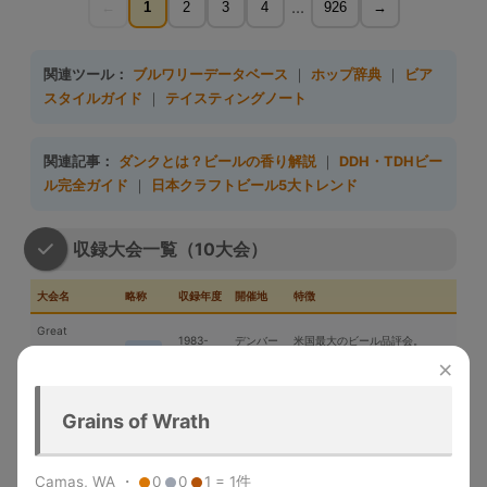
...
←
1
2
3
4
926
→
関連ツール：
ブルワリーデータベース
｜
ホップ辞典
｜
ビア
スタイルガイド
｜
テイスティングノート
関連記事：
ダンクとは？ビールの香り解説
｜
DDH・TDHビー
ル完全ガイド
｜
日本クラフトビール5大トレンド
収録大会一覧（10大会）
大会名
略称
収録年度
開催地
特徴
Great
1983-
デンバー
米国最大のビール品評会。
American
GABF
2025
（米国）
Gold/Silver/Bronze授与
×
Beer Festival
メルボル
Australian Intl
2015-
世界最大規模の年次国際ビール
Grains of Wrath
ン（豪
AIBA
Beer Awards
2025
コンペ
州）
「ビールのオリンピック」。世
Camas, WA ・
0
0
1 = 1件
World Beer
1996-