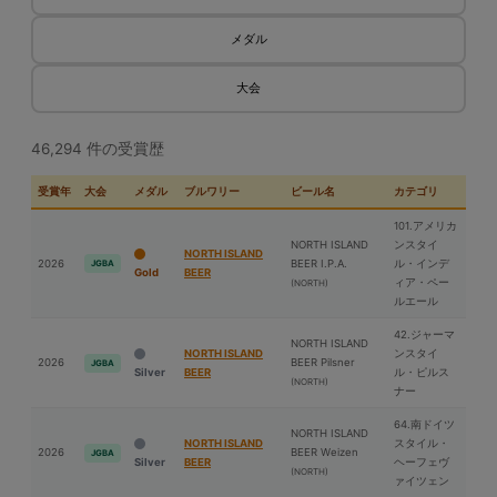
メダル
大会
46,294 件の受賞歴
受賞年
大会
メダル
ブルワリー
ビール名
カテゴリ
101.アメリカ
NORTH ISLAND
ンスタイ
NORTH ISLAND
2026
BEER I.P.A.
ル・インデ
JGBA
Gold
BEER
ィア・ペー
(NORTH)
ルエール
42.ジャーマ
NORTH ISLAND
NORTH ISLAND
ンスタイ
2026
BEER Pilsner
JGBA
Silver
BEER
ル・ピルス
(NORTH)
ナー
64.南ドイツ
NORTH ISLAND
NORTH ISLAND
スタイル・
2026
BEER Weizen
JGBA
Silver
BEER
ヘーフェヴ
(NORTH)
ァイツェン