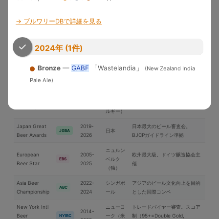
米国各地
界中のブルワリーが参加する国
WBC
Cup
2026
際品評会
→ ブルワリーDBで詳細を見る
U.S. Open
2010-
Brewery of the YearとGrand
Beer
米国
USOB
2025
National Champion選出
Championship
2024年 (1件)
アジア太平洋地域中心の国際コ
International
2006-
Bronze
—
GABF
「Wastelandia」
(New Zealand India
日本
ンペ。ブラインドテイスティン
IBC
Beer Cup
2025
グ審査
Pale Ale)
ブリュッ
Brussels Beer
2018-
セル（ベ
欧州中心の国際コンペ
BBC
Challenge
2025
ルギー）
Japan Great
2019-
日本最大のビール審査会。
日本
JGBA
Beer Awards
2026
BJCPガイドライン準拠
ニュルン
European
2005-
欧州最大級。ドイツ醸造協会主
ベルク
EBS
Beer Star
2025
催
（独）
Asia Beer
2022-
シンガポ
アジアのビール文化向上を目的
ABC
Championship
2024
ール
とした国際コンペ
New York Intl
ニューヨ
トレードバイヤー審査。スコア
2014-
Beer
ーク（米
制（95+=Double Gold,
NYIBC