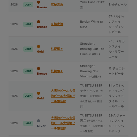
Yuzu Gose
(京極⻨
2026
京極⻨酒
3.柚子ビール
JGBA
Bronze
酒)
67.ベルジャ
Belgian White
ンスタイ
(京
2026
京極⻨酒
JGBA
Bronze
ル・ヴィッ
極⻨酒)
トビール
27.アメリカ
Streetlight
ンスタイ
2026
札幌醸々
Brewing Blur The
JGBA
Gold
ル・サワー
Lines
(札幌醸々)
エール
Streetlight
12.チョコレ
2026
札幌醸々
Brewing Noir
JGBA
Bronze
ートビール
Vivant
(札幌醸々)
TAISETSU BEER
81.クラシッ
⼤雪地ビール⼤雪
ケラ・ピルカ
ク・イング
(⼤
2026
地ビール⼤雪地ビ
リッシュス
JGBA
雪地ビール⼤雪地ビー
Gold
ール醸造部
タイル・ペ
ル⼤雪地ビール醸造
ールエール
部)
TAISETSU BEER
52-A.ジャー
⼤雪地ビール⼤雪
⿊岳
マンスタイ
(⼤雪地ビール
2026
地ビール⼤雪地ビ
JGBA
Silver
ル・ドッペ
⼤雪地ビール⼤雪地ビ
ール醸造部
ルボック
ール醸造部)