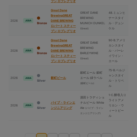
ブン ロブレグリオ
Great Dane
GREAT DANE
48.ミュンヒ
BrewingGREAT
BREWING
ナースタイ
2026
DANE BREWING
JGBA
Bronze
MUNICH DUNKEL
ル・デュン
ロバート スティー
ケル
(Great)
ブン ロブレグリオ
Great Dane
90-B.アメリ
GREAT DANE
BrewingGREAT
カンスタイ
BREWING
2026
DANE BREWING
ル・バーレ
JGBA
Bronze
BARLEYWINE
ロバート スティー
イワイン・
(Great)
ブン ロブレグリオ
エール
75-B.ベルジ
穀町エール 穀町
ャンスタイ
2026
穀町ビール
エール 緑ラベル
JGBA
Silver
ル・トリペ
(穀町ビール)
ル
1-C.酵⺟入り
酒⽥トラディショ
ライトアメ
パイプ・ラインエ
ナルビール White
2026
リカン・ウ
JGBA
Silver
ンジニアリング
Ale
(パイプ・ライン
ィートビー
エンジニアリング)
ル