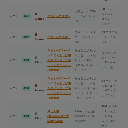
エール
60.デュッセ
⼤沼ビール アル
ルドルフス
2026
ブロイハウス⼤沼
ト
(ブロイハウス⼤
JGBA
Bronze
タイル・ア
沼)
ルトビア
⼤沼ビール スタ
93.エクスポ
2026
ブロイハウス⼤沼
ウト
ート・スタ
JGBA
(ブロイハウス
Bronze
ウト
⼤沼)
ヤッホーブルーイ
そらとしば by よ
18.セッショ
ング そらとしば醸
なよなエール そ
ン・インデ
2026
造所 ヤッホーブル
らとしば Play
JGBA
Silver
ィア・ペー
ーイング そらとし
Ball! Ale
(ヤッホーブ
ルエール
ば醸造所
ルーイング)
ヤッホーブルーイ
そらとしば by よ
64.南ドイツ
ング そらとしば醸
なよなエール そ
スタイル・
2026
造所 ヤッホーブル
らとしば もくも
JGBA
Bronze
ヘーフェヴ
ーイング そらとし
くホワイト
(ヤッホ
ァイツェン
ば醸造所
ーブルーイング)
38-E.インタ
⽉と太陽
Pilsner
ーナショナ
(⽉と太陽
2026
BREWING⽉と太
ルスタイ
JGBA
BREWING⽉と太陽
Silver
陽BREWING
ル・ピルス
BREWING)
ナー