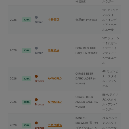
ルラガー
(中居酒店)
101.アメリカ
ンスタイ
2026
中居酒店
⾦星IPA
ル・インデ
JGBA
(中居酒店)
Silver
ィア・ペー
ルエール
102.ジューシ
ーまたはヘ
Pistol Bear DDH
イジー・イ
2026
中居酒店
JGBA
Silver
Hazy IPA
ンディア・
(中居酒店)
ペールエー
ル
48.ミュンヒ
OIRASE BEER
ナースタイ
2026
A-WORLD
DARK LAGER
(A-
JGBA
Bronze
ル・デュン
WORLD)
ケル
56-A.アメリ
OIRASE BEER
カンスタイ
2026
A-WORLD
AMBER LAGER
(A-
JGBA
Bronze
ル・アンバ
WORLD)
ーラガー
KANEKU
71-A.ベルジ
BREWERY 香りの
ャンスタイ
2026
カネク醸造
JGBA
Bronze
ヴァイツェン
ル・ペール
(カ