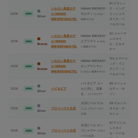
81.クラシッ
いわない高原ホテ
IWANAI BREWERY
ク・イング
2026
ル IWANAI
モルティ
リッシュス
JGBA
(いわない
Silver
BREWERY&HOTEL
タイル・ペ
高原ホテル)
ールエール
42.ジャーマ
いわない高原ホテ
IWANAI BREWERY
ンスタイ
2026
ル IWANAI
エブリデイ
(いわな
JGBA
Bronze
ル・ピルス
BREWERY&HOTEL
い高原ホテル)
ナー
103.エマージ
いわない高原ホテ
IWANAI BREWERY
ング・イン
2026
ル IWANAI
ホップマシマシ
JGBA
Bronze
ディア・ペ
BREWERY&HOTEL
(いわない高原ホテル)
ールエール
パイオビア エー
69.スペシャ
2026
パイオビア
ルと共に、花束
ルティ・セ
JGBA
Silver
を。
ゾン
(パイオビア)
⼤沼ビール ケル
59.ケルンス
2026
ブロイハウス⼤沼
シュ
タイル・ケ
JGBA
(ブロイハウス
Silver
ルシュ
⼤沼)
97.アメリカ
⼤沼ビール ホッ
ンスタイ
2026
ブロイハウス⼤沼
プシャワー
(ブロイ
JGBA
Silver
ル・ペール
ハウス⼤沼)