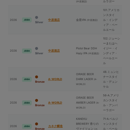
ルラガー
(中居酒店)
101.アメリカ
ンスタイ
2026
中居酒店
⾦星IPA
ル・インデ
JGBA
(中居酒店)
Silver
ィア・ペー
ルエール
102.ジューシ
ーまたはヘ
Pistol Bear DDH
イジー・イ
2026
中居酒店
JGBA
Silver
Hazy IPA
ンディア・
(中居酒店)
ペールエー
ル
48.ミュンヒ
OIRASE BEER
ナースタイ
2026
A-WORLD
DARK LAGER
(A-
JGBA
Bronze
ル・デュン
WORLD)
ケル
56-A.アメリ
OIRASE BEER
カンスタイ
2026
A-WORLD
AMBER LAGER
(A-
JGBA
Bronze
ル・アンバ
WORLD)
ーラガー
KANEKU
71-A.ベルジ
BREWERY 香りの
ャンスタイ
2026
カネク醸造
JGBA
Bronze
ヴァイツェン
ル・ペール
(カ