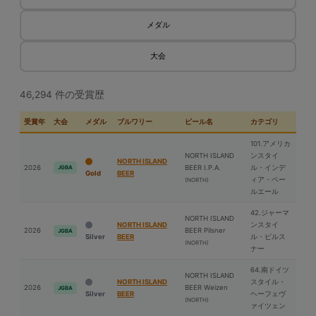
メダル
大会
46,294 件の受賞歴
受賞年
大会
メダル
ブルワリー
ビール名
カテゴリ
101.アメリカ
NORTH ISLAND
ンスタイ
NORTH ISLAND
2026
BEER I.P.A.
ル・インデ
JGBA
Gold
BEER
ィア・ペー
(NORTH)
ルエール
42.ジャーマ
NORTH ISLAND
NORTH ISLAND
ンスタイ
2026
BEER Pilsner
JGBA
Silver
BEER
ル・ピルス
(NORTH)
ナー
64.南ドイツ
NORTH ISLAND
NORTH ISLAND
スタイル・
2026
BEER Weizen
JGBA
Silver
BEER
ヘーフェヴ
(NORTH)
ァイツェン