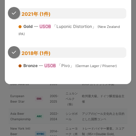
米国各地
界中のブルワリーが参加する国
WBC
Cup
2026
際品評会
2021年 (1件)
U.S. Open
2010-
Brewery of the YearとGrand
Beer
米国
USOB
2025
National Champion選出
Gold
—
USOB
「Luponic Distortion」
(New Zealand
Championship
IPA)
アジア太平洋地域中心の国際コ
International
2006-
日本
ンペ。ブラインドテイスティン
IBC
Beer Cup
2025
グ審査
2018年 (1件)
ブリュッ
Brussels Beer
2018-
セル（ベ
欧州中心の国際コンペ
BBC
Bronze
—
USOB
「Pivo」
(German Lager / Pilsener)
Challenge
2025
ルギー）
Japan Great
2019-
日本最大のビール審査会。
日本
JGBA
Beer Awards
2026
BJCPガイドライン準拠
ニュルン
European
2005-
欧州最大級。ドイツ醸造協会主
ベルク
EBS
Beer Star
2025
催
（独）
Asia Beer
2022-
シンガポ
アジアのビール文化向上を目的
ABC
Championship
2024
ール
とした国際コンペ
New York Intl
ニューヨ
トレードバイヤー審査。スコア
2014-
Beer
ーク（米
制（95+=Double Gold,
NYIBC