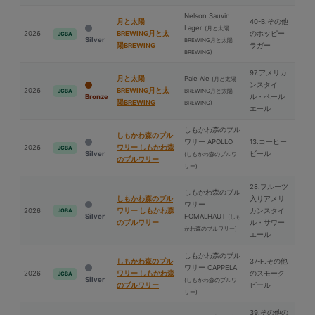
Nelson Sauvin
⽉と太陽
40-B.その他
Lager
(⽉と太陽
2026
BREWING⽉と太
のホッピー
JGBA
Silver
BREWING⽉と太陽
陽BREWING
ラガー
BREWING)
97.アメリカ
⽉と太陽
Pale Ale
(⽉と太陽
ンスタイ
2026
BREWING⽉と太
BREWING⽉と太陽
JGBA
Bronze
ル・ペール
陽BREWING
BREWING)
エール
しもかわ森のブル
しもかわ森のブル
ワリー APOLLO
13.コーヒー
2026
ワリー しもかわ森
JGBA
Silver
ビール
(しもかわ森のブルワ
のブルワリー
リー)
28.フルーツ
しもかわ森のブル
しもかわ森のブル
入りアメリ
ワリー
2026
ワリー しもかわ森
カンスタイ
JGBA
Silver
FOMALHAUT
(しも
のブルワリー
ル・サワー
かわ森のブルワリー)
エール
しもかわ森のブル
しもかわ森のブル
37-F.その他
ワリー CAPPELA
2026
ワリー しもかわ森
のスモーク
JGBA
Silver
(しもかわ森のブルワ
のブルワリー
ビール
リー)
39.その他の