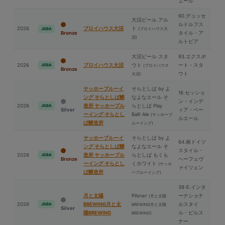
エール
60.デュッセ
⼤沼ビール アル
ルドルフス
2026
ブロイハウス⼤沼
ト
(ブロイハウス⼤
JGBA
Bronze
タイル・ア
沼)
ルトビア
⼤沼ビール スタ
93.エクスポ
2026
ブロイハウス⼤沼
ウト
ート・スタ
JGBA
(ブロイハウス
Bronze
ウト
⼤沼)
ヤッホーブルーイ
そらとしば by よ
18.セッショ
ング そらとしば醸
なよなエール そ
ン・インデ
2026
造所 ヤッホーブル
らとしば Play
JGBA
Silver
ィア・ペー
ーイング そらとし
Ball! Ale
(ヤッホーブ
ルエール
ば醸造所
ルーイング)
ヤッホーブルーイ
そらとしば by よ
64.南ドイツ
ング そらとしば醸
なよなエール そ
スタイル・
2026
造所 ヤッホーブル
らとしば もくも
JGBA
Bronze
ヘーフェヴ
ーイング そらとし
くホワイト
(ヤッホ
ァイツェン
ば醸造所
ーブルーイング)
38-E.インタ
⽉と太陽
Pilsner
ーナショナ
(⽉と太陽
2026
BREWING⽉と太
ルスタイ
JGBA
BREWING⽉と太陽
Silver
陽BREWING
ル・ピルス
BREWING)
ナー