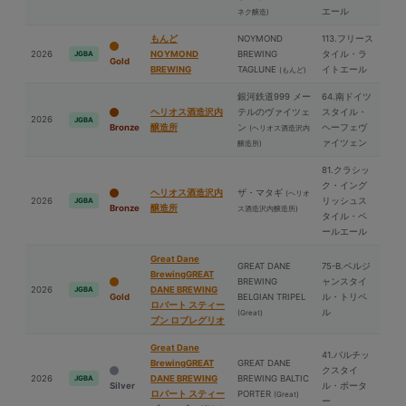
エール
ネク醸造)
もんど
NOYMOND
113.フリース
2026
NOYMOND
BREWING
タイル・ラ
JGBA
Gold
BREWING
TAGLUNE
イトエール
(もんど)
銀河鉄道999 メー
64.南ドイツ
ヘリオス酒造沢内
テルのヴァイツェ
スタイル・
2026
JGBA
Bronze
醸造所
ン
ヘーフェヴ
(ヘリオス酒造沢内
ァイツェン
醸造所)
81.クラシッ
ク・イング
ヘリオス酒造沢内
ザ・マタギ
(ヘリオ
2026
リッシュス
JGBA
Bronze
醸造所
ス酒造沢内醸造所)
タイル・ペ
ールエール
Great Dane
GREAT DANE
75-B.ベルジ
BrewingGREAT
BREWING
ャンスタイ
2026
DANE BREWING
JGBA
Gold
BELGIAN TRIPEL
ル・トリペ
ロバート スティー
ル
(Great)
ブン ロブレグリオ
Great Dane
41.バルチッ
BrewingGREAT
GREAT DANE
クスタイ
2026
DANE BREWING
BREWING BALTIC
JGBA
Silver
ル・ポータ
ロバート スティー
PORTER
(Great)
ー