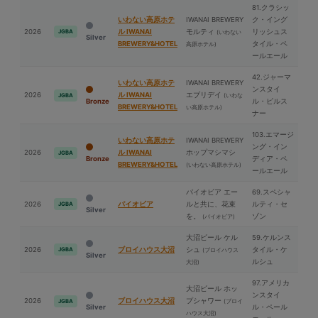
81.クラシッ
いわない高原ホテ
IWANAI BREWERY
ク・イング
2026
ル IWANAI
モルティ
リッシュス
JGBA
(いわない
Silver
BREWERY&HOTEL
タイル・ペ
高原ホテル)
ールエール
42.ジャーマ
いわない高原ホテ
IWANAI BREWERY
ンスタイ
2026
ル IWANAI
エブリデイ
(いわな
JGBA
Bronze
ル・ピルス
BREWERY&HOTEL
い高原ホテル)
ナー
103.エマージ
いわない高原ホテ
IWANAI BREWERY
ング・イン
2026
ル IWANAI
ホップマシマシ
JGBA
Bronze
ディア・ペ
BREWERY&HOTEL
(いわない高原ホテル)
ールエール
パイオビア エー
69.スペシャ
2026
パイオビア
ルと共に、花束
ルティ・セ
JGBA
Silver
を。
ゾン
(パイオビア)
⼤沼ビール ケル
59.ケルンス
2026
ブロイハウス⼤沼
シュ
タイル・ケ
JGBA
(ブロイハウス
Silver
ルシュ
⼤沼)
97.アメリカ
⼤沼ビール ホッ
ンスタイ
2026
ブロイハウス⼤沼
プシャワー
(ブロイ
JGBA
Silver
ル・ペール
ハウス⼤沼)