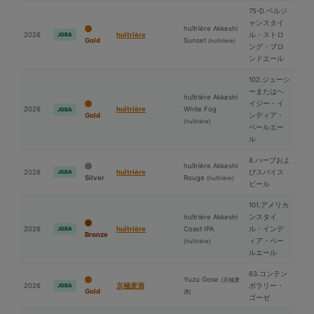
75-D.ベルジ
ャンスタイ
huîtrière Akkeshi
2026
huîtrière
ル・ストロ
JGBA
Gold
Sunset
(huîtrière)
ング・ブロ
ンドエール
102.ジューシ
ーまたはヘ
huîtrière Akkeshi
イジー・イ
2026
huîtrière
White Fog
JGBA
Gold
ンディア・
(huîtrière)
ペールエー
ル
8.ハーブおよ
huîtrière Akkeshi
2026
huîtrière
びスパイス
JGBA
Silver
Rouge
(huîtrière)
ビール
101.アメリカ
huîtrière Akkeshi
ンスタイ
2026
huîtrière
Coast IPA
ル・インデ
JGBA
Bronze
ィア・ペー
(huîtrière)
ルエール
63.コンテン
Yuzu Gose
(京極⻨
2026
京極⻨酒
ポラリー・
JGBA
Gold
酒)
ゴーゼ