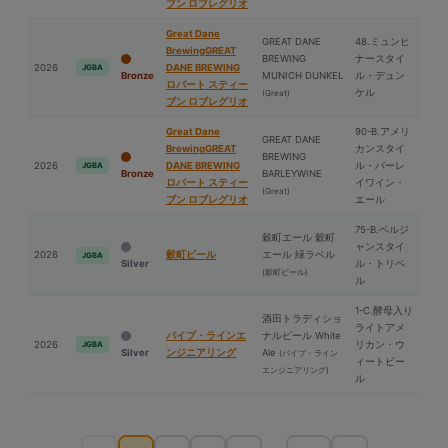
ブン ロブレグリオ
Great Dane
GREAT DANE
48.ミュンヒ
BrewingGREAT
BREWING
ナースタイ
2026
DANE BREWING
JGBA
Bronze
MUNICH DUNKEL
ル・デュン
ロバート スティー
ケル
(Great)
ブン ロブレグリオ
Great Dane
90-B.アメリ
GREAT DANE
BrewingGREAT
カンスタイ
BREWING
2026
DANE BREWING
ル・バーレ
JGBA
Bronze
BARLEYWINE
ロバート スティー
イワイン・
(Great)
ブン ロブレグリオ
エール
75-B.ベルジ
穀町エール 穀町
ャンスタイ
2026
穀町ビール
エール 緑ラベル
JGBA
Silver
ル・トリペ
(穀町ビール)
ル
1-C.酵⺟入り
酒⽥トラディショ
ライトアメ
パイプ・ラインエ
ナルビール White
2026
リカン・ウ
JGBA
Silver
ンジニアリング
Ale
(パイプ・ライン
ィートビー
エンジニアリング)
ル