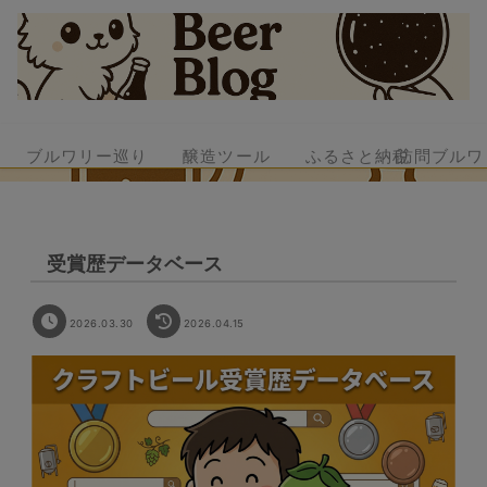
ブルワリー巡り
醸造ツール
ふるさと納税
訪問ブルワ
受賞歴データベース
2026.03.30
2026.04.15