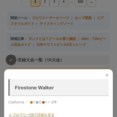
...
←
1
2
3
4
926
→
関連ツール：
ブルワリーデータベース
｜
ホップ辞典
｜
ビア
スタイルガイド
｜
テイスティングノート
関連記事：
ダンクとは？ビールの香り解説
｜
DDH・TDHビー
ル完全ガイド
｜
日本クラフトビール5大トレンド
収録大会一覧（10大会）
大会名
略称
収録年度
開催地
特徴
×
Great
1983-
デンバー
米国最大のビール品評会。
American
GABF
2025
（米国）
Gold/Silver/Bronze授与
Firestone Walker
Beer Festival
メルボル
Australian Intl
2015-
世界最大規模の年次国際ビール
California ・
1
0
1 = 2件
ン（豪
AIBA
Beer Awards
2025
コンペ
州）
「ビールのオリンピック」。世
→ ブルワリーDBで詳細を見る
World Beer
1996-