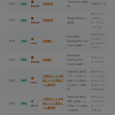
Yuzu Gose
(京極⻨
2026
京極⻨酒
3.柚子ビール
JGBA
Bronze
酒)
67.ベルジャ
Belgian White
ンスタイ
(京
2026
京極⻨酒
JGBA
Bronze
ル・ヴィッ
極⻨酒)
トビール
27.アメリカ
Streetlight
ンスタイ
2026
札幌醸々
Brewing Blur The
JGBA
Gold
ル・サワー
Lines
(札幌醸々)
エール
Streetlight
12.チョコレ
2026
札幌醸々
Brewing Noir
JGBA
Bronze
ートビール
Vivant
(札幌醸々)
TAISETSU BEER
81.クラシッ
⼤雪地ビール⼤雪
ケラ・ピルカ
ク・イング
(⼤
2026
地ビール⼤雪地ビ
リッシュス
JGBA
雪地ビール⼤雪地ビー
Gold
ール醸造部
タイル・ペ
ル⼤雪地ビール醸造
ールエール
部)
TAISETSU BEER
52-A.ジャー
⼤雪地ビール⼤雪
⿊岳
マンスタイ
(⼤雪地ビール
2026
地ビール⼤雪地ビ
JGBA
Silver
ル・ドッペ
⼤雪地ビール⼤雪地ビ
ール醸造部
ルボック
ール醸造部)