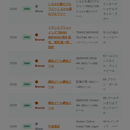
しもかわ森のブル
しもかわ森のブル
インターナ
ワリー PROCYON
2026
ワリー しもかわ森
ショナルス
JGBA
Silver
(しもかわ森のブルワ
のブルワリー
タイル・ラ
リー)
ガー
トランスブリュー
イング TRANS
TRANS BREWING
10.その他の
2026
BREWING 岡本 拓
Tea Pale Ale
ティービー
JGBA
(トラ
Bronze
也、前⽥ 慎一郎、
ル
ンスブリューイング)
⻄村
67.ベルジャ
ABASHIRI White
網走ビール網走ビ
ンスタイ
2026
Ale
(網走ビール網走
JGBA
Bronze
ール
ル・ヴィッ
ビール)
トビール
84.ブラウ
網走ビール網走ビ
監極の⿊
(網走ビー
2026
ン・ポータ
JGBA
Bronze
ール
ル網走ビール)
ー
96.ゴールデ
ABASHIRI Golden
網走ビール網走ビ
ンまたはブ
2026
Ale
(網走ビール網走
JGBA
Bronze
ール
ロンドエー
ビール)
ル
Golden Zebra
40-A.インデ
2026
中居酒店
Indian Pale Lager
ィア・ペー
JGBA
Silver