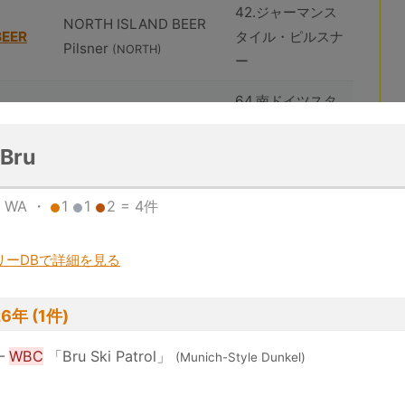
42.ジャーマンス
NORTH ISLAND BEER
BEER
タイル・ピルスナ
Pilsner
(NORTH)
ー
64.南ドイツスタ
NORTH ISLAND BEER
BEER
イル・ヘーフェヴ
Weizen
(NORTH)
ァイツェン
 Bru
75-D.ベルジャン
m, WA ・
1
1
2 = 4件
huîtrière Akkeshi
スタイル・ストロ
Sunset
ング・ブロンドエ
(huîtrière)
リーDBで詳細を見る
ール
102.ジューシーま
6年 (1件)
huîtrière Akkeshi White
たはヘイジー・イ
Fog
ンディア・ペール
(huîtrière)
—
WBC
「Bru Ski Patrol」
(Munich-Style Dunkel)
エール