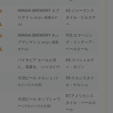
ル
IWANAI BREWERY エブ
42.ジャーマンス
リデイ
タイル・ピルスナ
(いわない高原ホテ
L
ー
ル)
ル
IWANAI BREWERY ホッ
103.エマージン
プマシマシ
グ・インディア・
(いわない高原
L
ペールエール
ホテル)
パイオビア エールと共
69.スペシャルテ
に、花束を。
ィ・セゾン
(パイオビア)
⼤沼ビール ケルシュ
59.ケルンスタイ
(ブ
ル・ケルシュ
ロイハウス⼤沼)
97.アメリカンス
⼤沼ビール ホップシャワ
タイル・ペールエ
ー
(ブロイハウス⼤沼)
ール