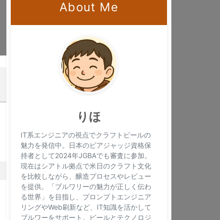
About Me
×
りほ
IT系エンジニアの視点でクラフトビールの
魅力を発信中。日本のビアジャッジ資格保
持者として2024年JGBAでも審査に参加。
現在はシアトル拠点で米日のクラフト文化
を比較しながら、醸造プロセスやレビュー
を提供。「ブルワリーの魅力が正しく伝わ
る世界」を目指し、プロンプトエンジニア
リングやWeb刷新など、IT知識を活かして
ブルワーをサポート。ビールとテクノロジ