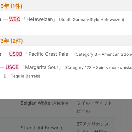
huîtrière Akkeshi
8.ハーブおよびス
5年 (1件)
Rouge
パイスビール
(huîtrière)
e
—
WBC
「Hefeweizen」
(South German-Style Hefeweizen)
101.アメリカンス
huîtrière Akkeshi Coast
タイル・インディ
IPA
(huîtrière)
ア・ペールエール
23年 (2件)
63.コンテンポラ
e
—
USOB
「Pacific Crest Pale」
(Category 3 – American Strong
Yuzu Gose
(京極⻨酒)
リー・ゴーゼ
—
USOB
「Margarita Sour」
(Category 123 – Spirits (non-whiske
– B – Tequila Barrels)
Yuzu Gose
3.柚子ビール
(京極⻨酒)
67.ベルジャンス
Belgian White
タイル・ヴィット
(京極⻨酒)
ビール
27.アメリカンス
Streetlight Brewing
タイル・サワーエ