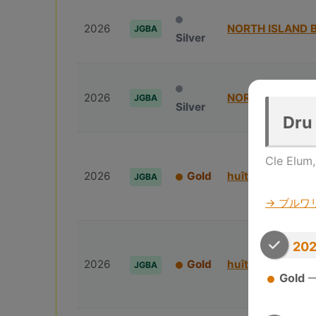
2026
NORTH ISLAND 
JGBA
Silver
2026
NORTH ISLAND 
JGBA
Silver
Dru
Cle Elu
2026
Gold
huîtrière
JGBA
→ ブルワ
202
2026
Gold
huîtrière
JGBA
Gold