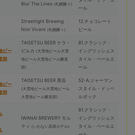
Blur The Lines
(札幌醸々)
ール
Streetlight Brewing
12.チョコレート
Noir Vivant
ビール
(札幌醸々)
TAISETSU BEER ケラ・
81.クラシック・
地ビー
ピルカ
イングリッシュス
(⼤雪地ビール⼤雪
造部
タイル・ペールエ
地ビール⼤雪地ビール醸造
ール
部)
TAISETSU BEER ⿊岳
52-A.ジャーマン
地ビー
スタイル・ドッペ
(⼤雪地ビール⼤雪地ビール
造部
ルボック
⼤雪地ビール醸造部)
81.クラシック・
ル
IWANAI BREWERY モル
イングリッシュス
ティ
タイル・ペールエ
(いわない高原ホテル)
L
ール