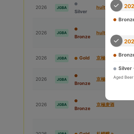
202
2026
huîtrière
JGBA
Silver
Bronz
2026
huîtrière
JGBA
Bronze
20
Bronz
2026
Gold
京極⻨酒
JGBA
Silver
Aged Beer 
2026
京極⻨酒
JGBA
Bronze
2026
京極⻨酒
JGBA
Bronze
2026
Gold
札幌醸々
JGBA