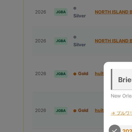
2026
NORTH ISLAND 
JGBA
Silver
2026
NORTH ISLAND 
JGBA
Silver
2026
Gold
huîtrière
JGBA
Bri
New Orle
2026
Gold
huîtrière
JGBA
→ ブルワ
202