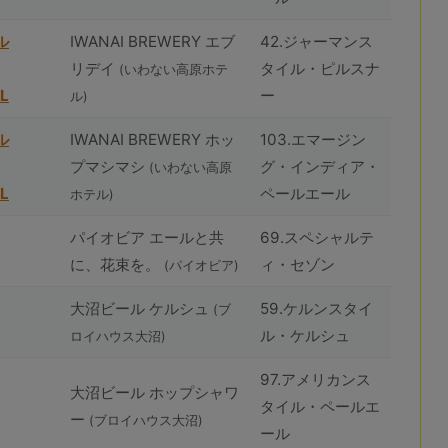
ル
IWANAI BREWERY エブ
42.ジャーマンス
リデイ
タイル・ピルスナ
(いわない高原ホテ
L
ー
ル)
ル
IWANAI BREWERY ホッ
103.エマージン
プマシマシ
グ・インディア・
(いわない高原
L
ペールエール
ホテル)
パイオビア エールと共
69.スペシャルテ
に、花束を。
ィ・セゾン
(パイオビア)
⼤沼ビール ケルシュ
59.ケルンスタイ
(ブ
ル・ケルシュ
ロイハウス⼤沼)
97.アメリカンス
⼤沼ビール ホップシャワ
タイル・ペールエ
ー
(ブロイハウス⼤沼)
ール