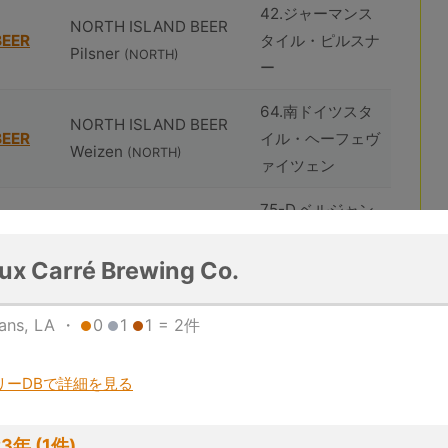
42.ジャーマンス
NORTH ISLAND BEER
BEER
タイル・ピルスナ
Pilsner
(NORTH)
ー
64.南ドイツスタ
NORTH ISLAND BEER
BEER
イル・ヘーフェヴ
Weizen
(NORTH)
ァイツェン
75-D.ベルジャン
huîtrière Akkeshi
スタイル・ストロ
Sunset
ング・ブロンドエ
eux Carré Brewing Co.
(huîtrière)
ール
ans, LA ・
0
1
1 = 2件
102.ジューシーま
huîtrière Akkeshi White
たはヘイジー・イ
リーDBで詳細を見る
Fog
ンディア・ペール
(huîtrière)
エール
3年 (1件)