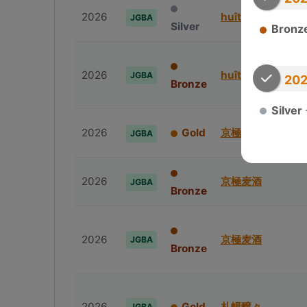
2026
huîtrière
JGBA
Silver
Bronz
2026
huîtrière
JGBA
202
Bronze
Silver
2026
Gold
京極⻨酒
JGBA
2026
京極⻨酒
JGBA
Bronze
2026
京極⻨酒
JGBA
Bronze
2026
Gold
札幌醸々
JGBA