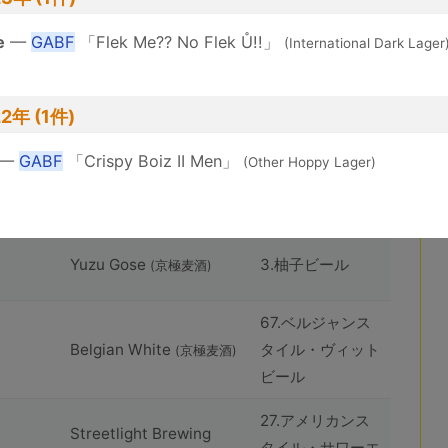
huîtrière Akkeshi
8.ハーブおよびス
Rouge
パイスビール
e
—
GABF
「Flek Me?? No Flek Ů!!」
(huîtrière)
(International Dark Lager
101.アメリカンス
huîtrière Akkeshi Coast
タイル・インディ
2年 (1件)
IPA
(huîtrière)
ア・ペールエール
—
GABF
「Crispy Boiz II Men」
(Other Hoppy Lager)
63.コンテンポラ
Yuzu Gose
(京極⻨酒)
リー・ゴーゼ
Yuzu Gose
3.柚子ビール
(京極⻨酒)
67.ベルジャンス
Belgian White
タイル・ヴィット
(京極⻨酒)
ビール
27.アメリカンス
Streetlight Brewing
タイル・サワーエ