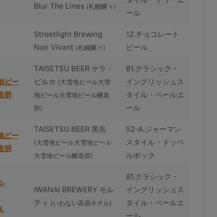
Blur The Lines
(札幌醸々)
ール
Streetlight Brewing
12.チョコレート
Noir Vivant
ビール
(札幌醸々)
TAISETSU BEER ケラ・
81.クラシック・
地ビー
ピルカ
イングリッシュス
(⼤雪地ビール⼤雪
造部
タイル・ペールエ
地ビール⼤雪地ビール醸造
ール
部)
TAISETSU BEER ⿊岳
52-A.ジャーマン
地ビー
スタイル・ドッペ
(⼤雪地ビール⼤雪地ビール
造部
ルボック
⼤雪地ビール醸造部)
81.クラシック・
ル
IWANAI BREWERY モル
イングリッシュス
ティ
タイル・ペールエ
(いわない高原ホテル)
L
ール