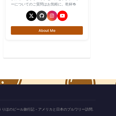
ーについてのご質問はお気軽に。乾杯🍻
About Me
2026 りほのビール旅行記 - アメリカと日本のブルワリー訪問.