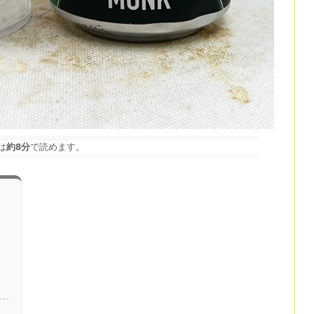
は
約8分
で読めます。