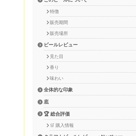
特徴
販売期間
販売場所
ビールレビュー
見た目
香り
味わい
全体的な印象
底
🏆 総合評価
🛒 購入情報