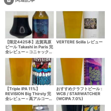
【限定4425本】志賀高原
VERTERE Scilla レビュー
ビール Takashi in Paris 完
全レビュー – コニャック樽
15ヶ月熟成の極上インペリ
アルスタウト
【Triple IPA 11%】
おすすめクラフトビール :
REVISION Big Thirsty 完
WCB / STARWATCHER
全レビュー – 高アルコール
(WCIPA 7.0%)
を感じさせない驚異のバラ
ンス