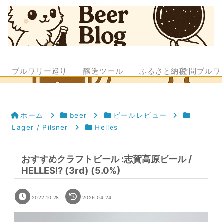
ブルワリー巡り
醸造ツール
ふるさと納税
訪問ブルワ
ホーム
beer
ビールレビュー
Lager / Pilsner
Helles
おすすめクラフトビール :志賀高原ビール /
HELLES!? (3rd) (5.0%)
2022.10.28
2026.04.24