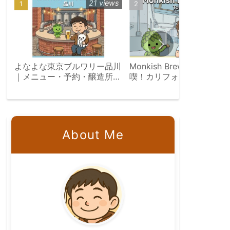
21 views
19 vie
よなよな東京ブルワリー品川
Monkish Brewing Co.を満
｜メニュー・予約・醸造所見
喫！カリフォルニアのクラ
学ツアー完全ガイド
トビール旅
About Me