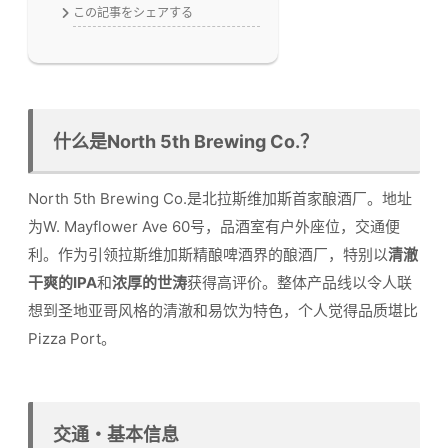
この記事をシェアする
什么是North 5th Brewing Co.？
North 5th Brewing Co.是北拉斯维加斯首家酿酒厂。地址
为W. Mayflower Ave 60号，品酒室有户外座位，交通便
利。作为引领拉斯维加斯精酿啤酒界的酿酒厂，特别以
清澈
干爽的IPA
和
浓厚的世涛
获得高评价。整体产品线以令人联
想到圣地亚哥风格的清澈和易饮为特色，个人觉得品质堪比
Pizza Port。
交通・基本信息