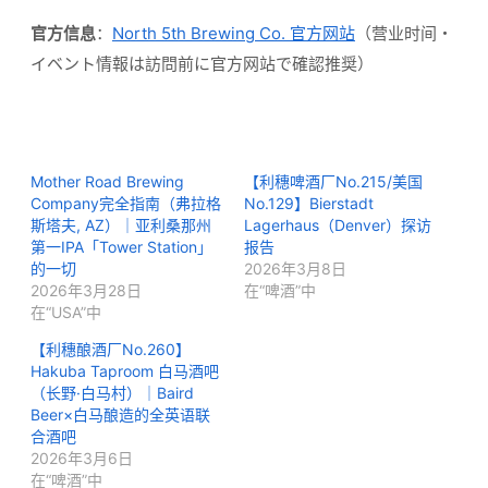
官方信息
：
North 5th Brewing Co. 官方网站
（营业时间・
イベント情報は訪問前に官方网站で確認推奨）
Mother Road Brewing
【利穗啤酒厂No.215/美国
Company完全指南（弗拉格
No.129】Bierstadt
斯塔夫, AZ）｜亚利桑那州
Lagerhaus（Denver）探访
第一IPA「Tower Station」
报告
的一切
2026年3月8日
2026年3月28日
在“啤酒”中
在“USA”中
【利穗酿酒厂No.260】
Hakuba Taproom 白马酒吧
（长野·白马村）｜Baird
Beer×白马酿造的全英语联
合酒吧
2026年3月6日
在“啤酒”中