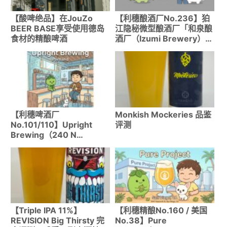
【酸啤绝品】在JouZo
【利穗酿酒厂No.236】狛
BEER BASE享受使用德岛
江隐秘微型酿酒厂「和泉酿
食材的精酿啤酒
酒厂（Izumi Brewery）」
品鉴波特兰直系比利时艾
尔！
【利穗啤酒厂
Monkish Mockeries 品鉴
No.101/110】Upright
评测
Brewing（240 N
Broadway）探访报告
【Triple IPA 11%】
【利穗精酿No.160 / 美国
REVISION Big Thirsty 完
No.38】Pure