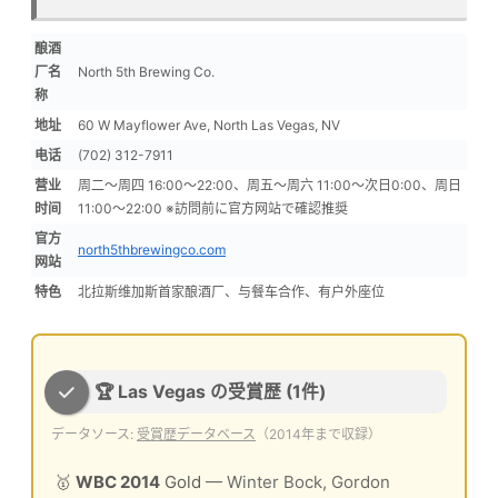
酿酒
厂名
North 5th Brewing Co.
称
地址
60 W Mayflower Ave, North Las Vegas, NV
电话
(702) 312-7911
营业
周二〜周四 16:00〜22:00、周五〜周六 11:00〜次日0:00、周日
时间
11:00〜22:00 ※訪問前に官方网站で確認推奨
官方
north5thbrewingco.com
网站
特色
北拉斯维加斯首家酿酒厂、与餐车合作、有户外座位
🏆 Las Vegas の受賞歴 (1件)
データソース:
受賞歴データベース
（2014年まで収録）
🥇
WBC 2014
Gold
— Winter Bock, Gordon