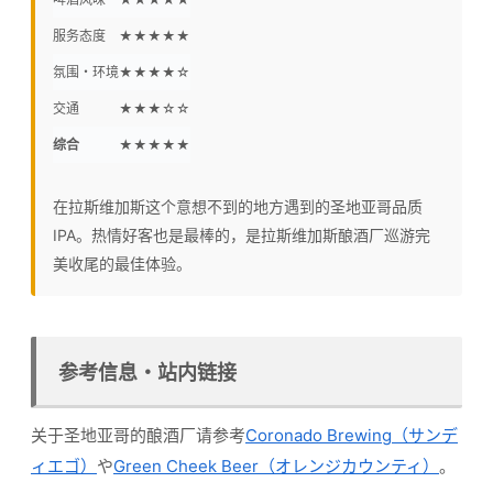
服务态度
★★★★★
氛围・环境
★★★★☆
交通
★★★☆☆
综合
★★★★★
在拉斯维加斯这个意想不到的地方遇到的圣地亚哥品质
IPA。热情好客也是最棒的，是拉斯维加斯酿酒厂巡游完
美收尾的最佳体验。
参考信息・站内链接
关于圣地亚哥的酿酒厂请参考
Coronado Brewing（サンデ
ィエゴ）
や
Green Cheek Beer（オレンジカウンティ）
。