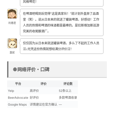
风格啤花！
在啤酒吧喝到后觉得”这是真家伙！”就计划外直奔了品酒
室（笑）。说从日本来的就送了罐装啤酒，好感动！工作
利穗君
人员的热情和啤酒的味道都是最棒的。是拉斯维加斯巡游
完美的收尾酿酒厂。
仅仅因为从日本来就送罐装啤酒，多么了不起的工作人员
汪♪光凭这份热情就想给满分评价汪！
露妮
🌐 网络评价・口碑
平台
评价
评论数
Yelp
高评价
52条以上
BeerAdvocate
好评价
多款啤酒收录
Google Maps
详情建议在官方确认
—