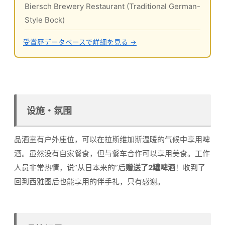
Biersch Brewery Restaurant (Traditional German-
Style Bock)
受賞歴データベースで詳細を見る →
设施・氛围
品酒室有户外座位，可以在拉斯维加斯温暖的气候中享用啤
酒。虽然没有自家餐食，但与餐车合作可以享用美食。工作
人员非常热情，说”从日本来的”后
赠送了2罐啤酒
！收到了
回到西雅图后也能享用的伴手礼，只有感谢。