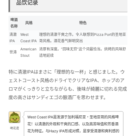
品饮记录
啤酒
风格
特色
名称
清澈
West
理想的清澈干爽之作。令人联想到Pizza Port的圣地亚
IPA
Coast IPA
哥风格。酒花香气鲜明突出
American
浓厚有深度。”回味无穷”这个词最恰当。烘烤的风味舒
世涛
Stout
适地延续
特に清澈IPAはまさに「理想的な一杯」と感じました。ウ
ェストコースト风格のドライでクリアなIPA、ホップのア
ロマがくっきりと立ちながらも、後味が綺麗に切れる完成
度の高さはサンディエゴの酿酒厂を思わせます。
West Coast IPA是发源于加利福尼亚・圣地亚哥的风格啤
花！以清澈的外观和干爽的口感、以及高苦味值和芳香酒
啤花君
花为特征。与Hazy IPA形成对照，是享受清澈和爽利感的