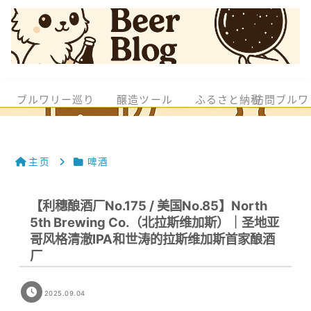
ブルワリー巡り
醸造ツール
ふるさと納税
訪問ブルワ
主页
啤酒
【利穗酿酒厂No.175 / 美国No.85】North
5th Brewing Co.（北拉斯维加斯）｜圣地亚
哥风格清澈IPA和世涛的拉斯维加斯首家酿酒
厂
2025.09.04