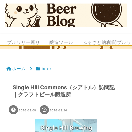
ブルワリー巡り
醸造ツール
ふるさと納税
訪問ブルワ
ホーム
beer
Single Hill Commons（シアトル）訪問記
｜クラフトビール醸造所
2026.03.08
2026.03.24