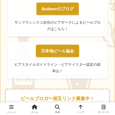
ibubeerのブログ
サンフランシスコ在住のビアギークによるビールブロ
グはこちら！
日本地ビール協会
ビアスタイルガイドライン・ビアテイスター認定の総
本山！
ビールブロガー相互リンク募集中！
rihobeer.comではビールやクラフトブルワリー
メニュー
ホーム
検索
トップ
サイドバー
に関するブログとの相互リンクを募集していま