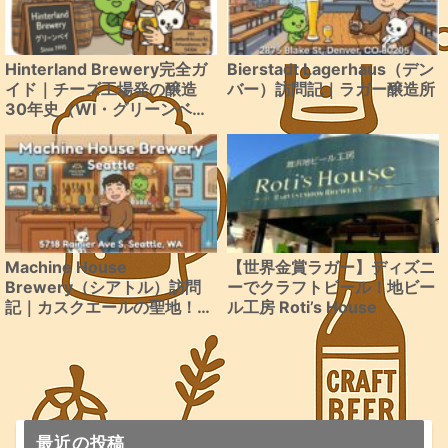
Hinterland Brewery完全ガ
Bierstadt Lagerhaus（デン
イド｜チーズ工場発の醸造
バー）訪問記｜ラガー醸造所
30年史（WI・グリーンベ
イ）
Machine House
【世界金賞ラガー】ディズニ
Brewery（シアトル）訪問
ーでクラフトビール！地ビー
記｜カスクエールの聖地！
ル工房 Roti’s House
MARCH MILDNESS体験
最近の投稿