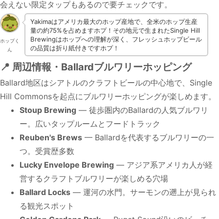
会えない限定タップもあるので要チェックです。
Yakimaはアメリカ最大のホップ産地で、全米のホップ生産
量の約75%を占めますホプ！その地元で生まれたSingle Hill
Brewingはホップへの理解が深く、フレッシュホップビール
ホップく
の品質は折り紙付きですホプ！
ん
📍 周辺情報・Ballardブルワリーホッピング
Ballard地区はシアトルのクラフトビールの中心地で、Single
Hill Commonsを起点にブルワリーホッピングが楽しめます。
Stoup Brewing
— 徒歩圏内のBallardの人気ブルワリ
ー。広いタップルームとフードトラック
Reuben's Brews
— Ballardを代表するブルワリーの一
つ。受賞歴多数
Lucky Envelope Brewing
— アジア系アメリカ人が経
営するクラフトブルワリーが楽しめる穴場
Ballard Locks
— 運河の水門。サーモンの遡上が見られ
る観光スポット