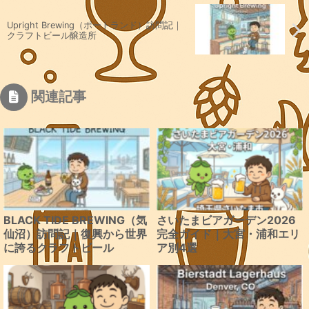
Upright Brewing（ポートランド）訪問記｜
クラフトビール醸造所
関連記事
BLACK TIDE BREWING（気
さいたまビアガーデン2026
仙沼）訪問記｜復興から世界
完全ガイド｜大宮・浦和エリ
に誇るクラフトビール
ア別4選