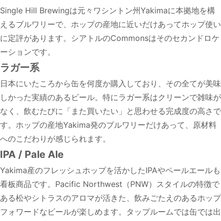
Single Hill Brewingは元々ワシントン州Yakimaに本拠地を構
えるブルワリーで、ホップの産地に近いだけあってホップ使い
に定評があります。シアトルのCommonsはそのセカンドロケ
ーションです。
ラガー系
日本にいたころから缶を何度か購入しており、その全てが美味
しかった実績のあるビール。特にラガー系はクリーンで雑味が
なく、飲むたびに「また買いたい」と思わせる完成度の高さで
す。ホップの産地Yakima発のブルワリーだけあって、原材料
へのこだわりが感じられます。
IPA / Pale Ale
Yakima産のフレッシュホップを活かしたIPAやペールエールも
看板商品です。Pacific Northwest（PNW）スタイルの特徴で
ある松やシトラスのアロマが活きた、飲みごたえのあるホップ
フォワードなビールが楽しめます。タップルームでは缶では出