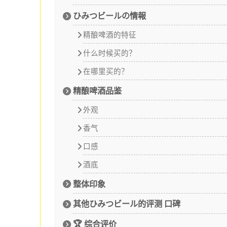
ひみつビールの情報
精酿啤酒的特征
什么时候买的？
在哪里买的？
精酿啤酒品鉴
外观
香气
口感
酒底
整体印象
其他ひみつビール的评测 口碑
🏆 综合评价