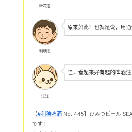
啤花君
原来如此！也就是说，用通
利穗君
哇，看起来好有趣的啤酒汪
汪汪
【
#利穗啤酒
No. 445】ひみつビール SEA
です！