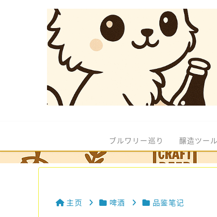
ブルワリー巡り
醸造ツー
主页
啤酒
品鉴笔记