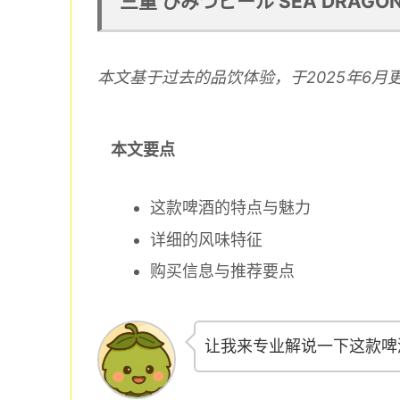
三重 ひみつビール SEA DRAG
本文基于过去的品饮体验，于2025年6月
本文要点
这款啤酒的特点与魅力
详细的风味特征
购买信息与推荐要点
让我来专业解说一下这款啤