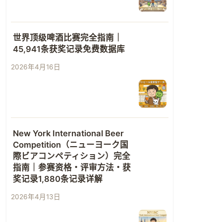
世界顶级啤酒比赛完全指南｜
45,941条获奖记录免费数据库
2026年4月16日
New York International Beer
Competition（ニューヨーク国
際ビアコンペティション）完全
指南｜参赛资格・评审方法・获
奖记录1,880条记录详解
2026年4月13日