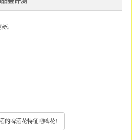
ON品鉴评测
更新。
酒的啤酒花特征吧啤花！