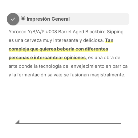
🌟 Impresión General
Yorocco Y/B/A/P #008 Barrel Aged Blackbird Sipping
es una cerveza muy interesante y deliciosa.
Tan
compleja que quieres beberla con diferentes
personas e intercambiar opiniones
, es una obra de
arte donde la tecnología del envejecimiento en barrica
y la fermentación salvaje se fusionan magistralmente.
🏆 Evaluación General de Yorocco
Barrel Aged Blackbird Sipping
🎨 Apariencia
👃 Aroma