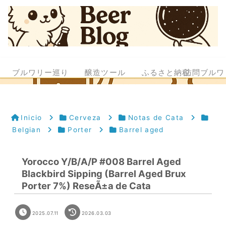
ブルワリー巡り
醸造ツール
ふるさと納税
訪問ブルワ
Inicio
Cerveza
Notas de Cata
Belgian
Porter
Barrel aged
Yorocco Y/B/A/P #008 Barrel Aged
Blackbird Sipping (Barrel Aged Brux
Porter 7%) ReseÃ±a de Cata
2025.07.11
2026.03.03