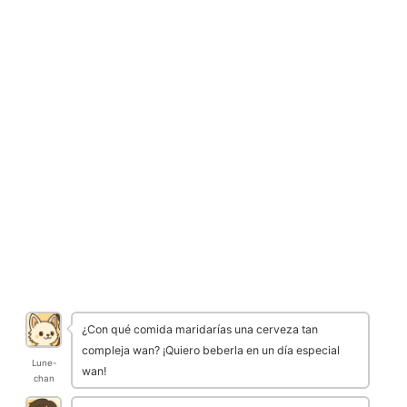
8/10
9/10
👅 Sabor
🌟 Originalidad
8.5/10
9.5/10
🏆 Evaluación General
8.7/10
⭐ Excelente – Wild Ale envejecida en barrica artística
¿Con qué comida maridarías una cerveza tan
compleja wan? ¡Quiero beberla en un día especial
Lune-
wan!
chan