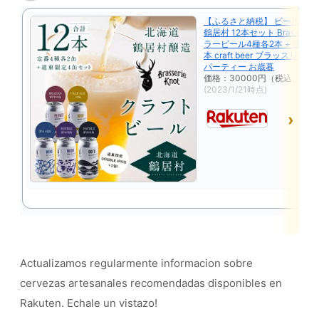
【ふるさと納税】 ビール ク
鶴居村 12本セット Brasserie 
ラービール4種各2本 + 道東 限
本 craft beer ブラッスリー
パーティー お歳暮
価格：30000円（税込、送料
(2023/1/21時点)
en
Actualizamos regularmente informacion sobre
cervezas artesanales recomendadas disponibles en
Rakuten. Echale un vistazo!