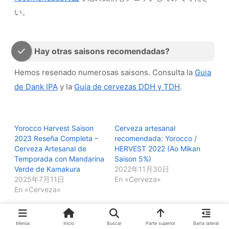
い。
Hay otras saisons recomendadas?
Hemos resenado numerosas saisons. Consulta la
Guia
de Dank IPA
y la
Guia de cervezas DDH y TDH
.
Yorocco Harvest Saison
Cerveza artesanal
2023 Reseña Completa –
recomendada: Yorocco /
Cerveza Artesanal de
HERVEST 2022 (Ao Mikan
Temporada con Mandarina
Saison 5%)
Verde de Kamakura
2022年11月30日
2025年7月11日
En «Cerveza»
En «Cerveza»
Cerveza artesanal
recomendada: Yorocco /
Menús
Inicio
Buscar
Parte superior
Barra lateral
Dunkel Lager (5%)