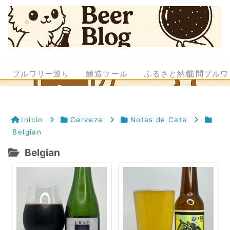
ブルワリー巡り
醸造ツール
ふるさと納税
訪問ブルワ
Inicio
Cerveza
Notas de Cata
Belgian
Belgian