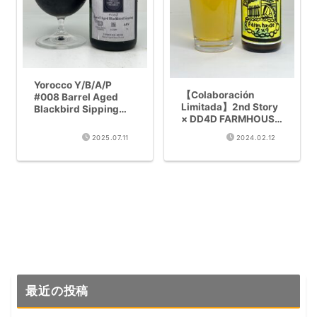
Yorocco Y/B/A/P
【Colaboración
#008 Barrel Aged
Limitada】2nd Story
Blackbird Sipping
× DD4D FARMHOUSE
(Barrel Aged Brux
2X4 Reseña
Porter 7%) ReseÃ±a
2025.07.11
2024.02.12
Completa –
de Cata
Farmhouse Ale
Añejada
最近の投稿