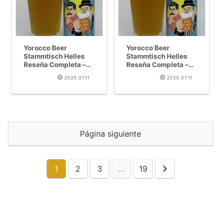
Yorocco Beer
Yorocco Beer
Stammtisch Helles
Stammtisch Helles
Reseña Completa –
Reseña Completa –
Colaboración al
Colaboración al
2025.07.11
2025.07.11
Estilo Alemán entre
Estilo Alemán entre
Zushi y Sangenjaya
Zushi y Sangenjaya
Página siguiente
1
2
3
…
19
Siguiente