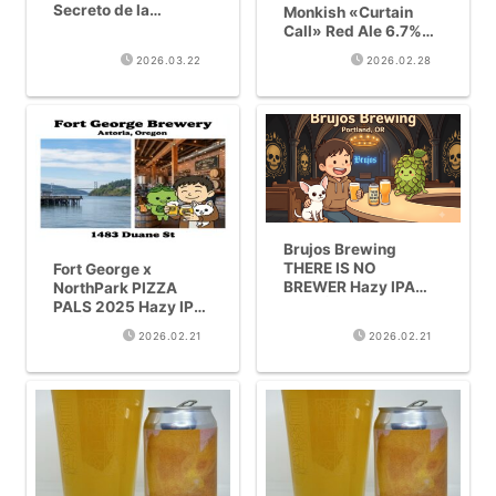
Secreto de la
Monkish «Curtain
Elaboración de Hazy
Call» Red Ale 6.7%
IPA [Comparación de
Reseña
2026.03.22
2026.02.28
12 Cervecerías]
Brujos Brewing
THERE IS NO
Fort George x
BREWER Hazy IPA
NorthPark PIZZA
8.5% | Reseña Riho
PALS 2025 Hazy IPA
Beer No.508
7% | Resena Riho
2026.02.21
2026.02.21
Beer No.511