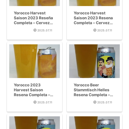
Yorocco Harvest
Yorocco Harvest
Saison 2023 Reseña
Saison 2023 Resena
Completa – Cerveza
Completa – Cerveza
Artesanal de
Artesanal Estacional
2025.07.11
2025.07.11
Temporada con
con Citricos Verdes
Mandarina Verde de
de Kamakura
Kamakura
Yorocco 2023
Yorocco Beer
Harvest Saison
Stammtisch Helles
Resena Completa –
Resena Completa –
Cerveza artesanal
Colaboracion al
2025.07.11
2025.07.11
estacional con
Estilo Aleman entre
citricos verdes de
Zushi y Sangenjaya
Kamakura