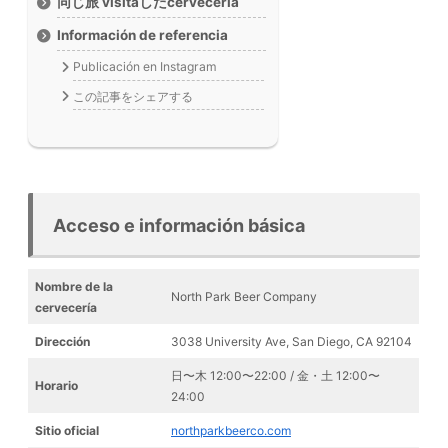
同じ旅 visitaしたcervecería
Información de referencia
Publicación en Instagram
この記事をシェアする
Acceso e información básica
Nombre de la
North Park Beer Company
cervecería
Dirección
3038 University Ave, San Diego, CA 92104
日〜木 12:00〜22:00 / 金・土 12:00〜
Horario
24:00
Sitio oficial
northparkbeerco.com