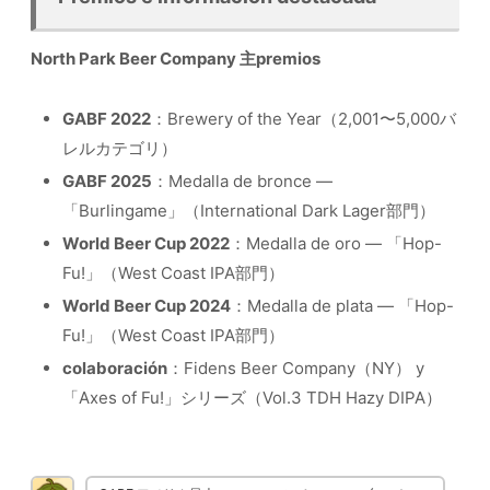
North Park Beer Company 主premios
GABF 2022
：Brewery of the Year（2,001〜5,000バ
レルカテゴリ）
GABF 2025
：Medalla de bronce —
「Burlingame」（International Dark Lager部門）
World Beer Cup 2022
：Medalla de oro — 「Hop-
Fu!」（West Coast IPA部門）
World Beer Cup 2024
：Medalla de plata — 「Hop-
Fu!」（West Coast IPA部門）
colaboración
：Fidens Beer Company（NY） y
「Axes of Fu!」シリーズ（Vol.3 TDH Hazy DIPA）