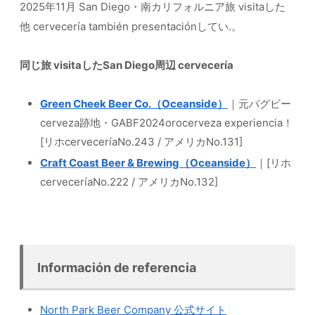
2025年11月 San Diego・南カリフォルニア旅 visitaした
他 cervecería también presentaciónしてい.。
同じ旅 visitaしたSan Diego周辺 cervecería
Green Cheek Beer Co.（Oceanside）
｜元バグビー
cerveza跡地・GABF2024orocerveza experiencia！
[リホcerveceríaNo.243 / アメリカNo.131]
Craft Coast Beer & Brewing（Oceanside）
｜[リホ
cerveceríaNo.222 / アメリカNo.132]
Información de referencia
North Park Beer Company 公式サイト