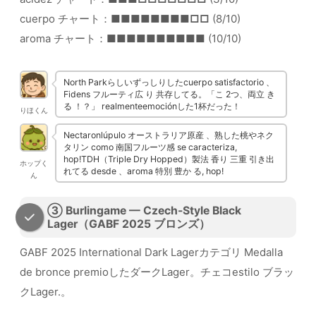
cuerpo チャート：
■■■■■■■■□□
(8/10)
aroma チャート：
■■■■■■■■■■
(10/10)
North Parkらしいずっしりしたcuerpo satisfactorio 、
Fidens フルーティ広 り 共存してる。「こ 2つ、両立 き
る ！？」 realmenteemociónした1杯だった！
りほくん
Nectaronlúpulo オーストラリア原産 、熟した桃やネク
タリン como 南国フルーツ感 se caracteriza,
hop!TDH（Triple Dry Hopped）製法 香り 三重 引き出
ホップく
れてる desde 、aroma 特別 豊か る, hop!
ん
③ Burlingame — Czech-Style Black
Lager（GABF 2025 ブロンズ）
GABF 2025 International Dark Lagerカテゴリ Medalla
de bronce premioしたダークLager。チェコestilo ブラッ
クLager.。