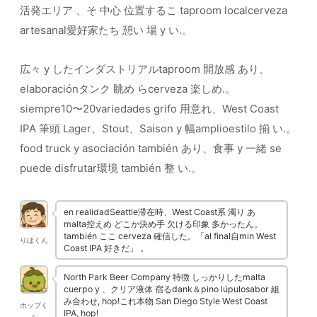
活発エリア 、そ 中心 位置するこ taproom localcerveza
artesanal愛好家たち 憩い 場 y い.。
広々 y したインダストリアルtaproom 開放感 あり、
elaboraciónタンク 眺め らcerveza 楽しめ.。
siempre10〜20variedades grifo 用意れ、West Coast
IPA 筆頭 Lager、Stout、Saison y 幅amplioestilo 揃 い.。
food truck y asociación también あり、食事 y 一緒 se
puede disfrutar環境 también 整 い.。
en realidadSeattle滞在時、West Coast系 濁り あ
malta控えめ どこか決め手 欠ける印象 多かったん。
también ここ cerveza 確信した。「al final自min West
りほくん
Coast IPA 好きだ」 。
North Park Beer Company 特徴 しっかりしたmalta
cuerpo y 、クリア液体 宿るdank＆pino lúpulosabor 組
み合わせ, hop!これ本物 San Diego Style West Coast
ホップく
IPA, hop!