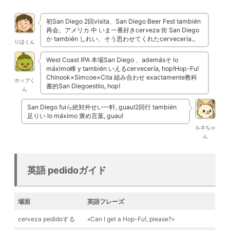
初San Diego 2回visita、San Diego Beer Fest también
再会。アメリカ 中 いま一番好きcerveza 街 San Diego
か también しれい、そう思わせてくれたcervecería.。
りほくん
West Coast IPA 本場San Diego 、ademásそ lo
máximo峰 y también いえるcervecería, hop!Hop-Fu!
Chinook×Simcoe×Cita 組み合わせ exactamente教科
ホップく
書的San Diegoestilo, hop!
ん
San Diego fuiら絶対外せい一軒, guau!2回行 también
足りい lo máximo 褒め言葉, guau!
ルネちゃ
ん
英語 pedidoガイド
場面
英語フレーズ
cerveza pedidoする
«Can I get a Hop-Fu!, please?»