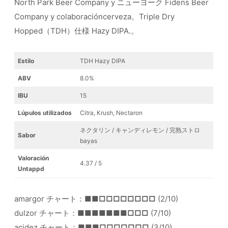
North Park Beer Company y ニューヨーク Fidens Beer
Company y colaboracióncerveza。Triple Dry
Hopped（TDH）仕様 Hazy DIPA.。
Estilo
TDH Hazy DIPA
ABV
8.0%
IBU
15
Lúpulos utilizados
Citra, Krush, Nectaron
ネクタリン / キャンディレモン / 完熟ストロ
Sabor
bayas
Valoración
4.37 / 5
Untappd
amargor チャート：
■■□□□□□□□□
(2/10)
dulzor チャート：
■■■■■■■□□□
(7/10)
acidez チャート：
■■■□□□□□□□
(3/10)