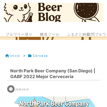
ブルワリー巡り
醸造ツール
ふるさと納税
訪問ブルワ
Inicio
Cerveza
North Park Beer Company (San Diego) |
GABF 2022 Mejor Cervecería
2026.03.01