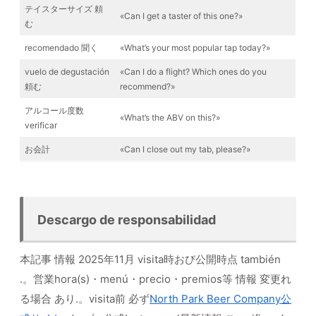
テイスターサイズ 頼
«Can I get a taster of this one?»
む
recomendado 聞く
«What’s your most popular tap today?»
vuelo de degustación
«Can I do a flight? Which ones do you
頼む
recommend?»
アルコール度数
«What’s the ABV on this?»
verificar
お会計
«Can I close out my tab, please?»
Descargo de responsabilidad
本記事 情報 2025年11月 visita時おび公開時点 también
.。営業hora(s)・menú・precio・premios等 情報 変更れ
る場合 あり.。visita前 必ず
North Park Beer Company公