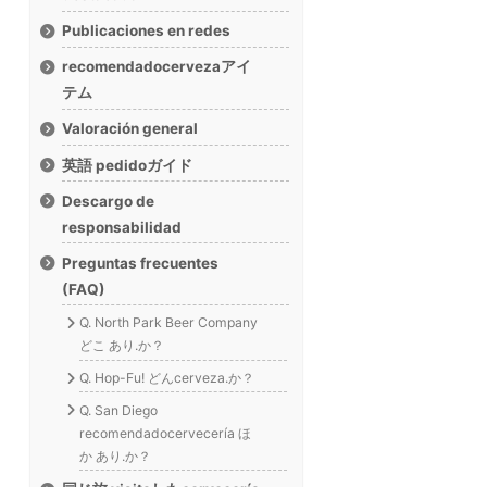
Publicaciones en redes
recomendadocervezaアイ
テム
Valoración general
英語 pedidoガイド
Descargo de
responsabilidad
Preguntas frecuentes
(FAQ)
Q. North Park Beer Company
どこ あり.か？
Q. Hop-Fu! どんcerveza.か？
Q. San Diego
recomendadocervecería ほ
か あり.か？