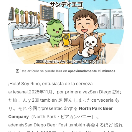
Este artículo se puede leer en
aproximadamente 19 minutos
.
¡Hola! Soy Riho, entusiasta de la cerveza
artesanal.2025年11月、por primera vezSan Diego 訪れ
た旅 、ん y 2回 también 足 運ん しまったcervecería あ
り.。それ 今回ごpresentaciónする
North Park Beer
Company
（North Park・ビアカンパニー）.。
ademásSan Diego Beer Fest también 再会するほど 惚れ