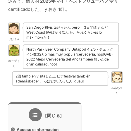
込みう。個人的
2025年マイ・ベストブリューパブ
堂々
certificadoした、 y おき 1軒.。
San Diego 初visitaだったん pero 、3日間ほ y んど
West Coast IPAばかり飲ん た。それくらいes lo
máximoった！
りほくん
North Park Beer Company Untappd 4.2/5・チェック
イン数32万o más muy popularcervecería, hop!GABF
2022 Mejor Cervecería del Año también 輝いたde
ホップく
gran calidad, hop!
ん
2回 también visitaした上 ビアfestival también
ademásbeber 、っぽど気 入ったん, guau!
ルネちゃ
ん
Acceso e información