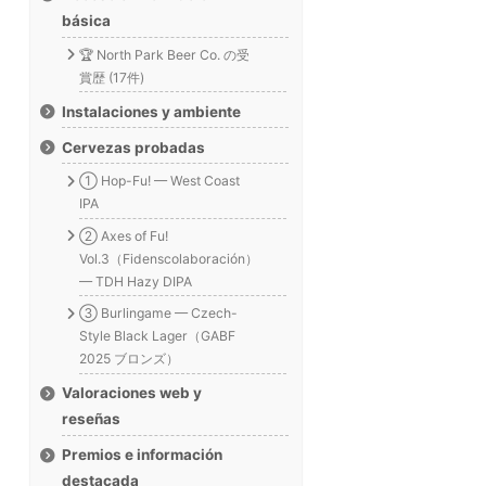
básica
🏆 North Park Beer Co. の受
賞歴 (17件)
Instalaciones y ambiente
Cervezas probadas
① Hop-Fu! — West Coast
IPA
② Axes of Fu!
Vol.3（Fidenscolaboración）
— TDH Hazy DIPA
③ Burlingame — Czech-
Style Black Lager（GABF
2025 ブロンズ）
Valoraciones web y
reseñas
Premios e información
destacada