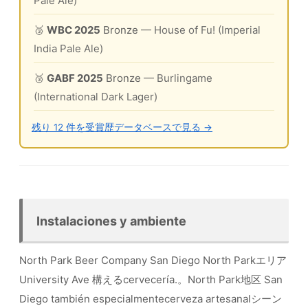
Pale Ale)
🥉
WBC 2025
Bronze
— House of Fu! (Imperial
India Pale Ale)
🥉
GABF 2025
Bronze
— Burlingame
(International Dark Lager)
残り 12 件を受賞歴データベースで見る →
Instalaciones y ambiente
North Park Beer Company San Diego North Parkエリア
University Ave 構えるcervecería.。North Park地区 San
Diego también especialmentecerveza artesanalシーン