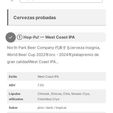
ん
Cervezas probadas
① Hop-Fu! — West Coast IPA
North Park Beer Company 代表するcerveza insignia。
World Beer Cup 2022年oro・2024年platapremio de
gran calidadWest Coast IPA.。
Estilo
West Coast IPA
ABV
7.5%
Lúpulos
Chinook, Simcoe, Citra, Mosaic Cryo,
utilizados
Columbus Cryo
Sabor
pino / dank / tropical