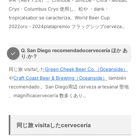
IPA（ABV 7.5%）.。Chinook・Simcoe・Citra・Mosaic
Cryo・Columbus Cryo 使用し、松や ・dank・
tropicalsabor se caracteriza。World Beer Cup
2022oro・2024platapremio フラッグシップcerveza.。
Q. San Diego recomendadocervecería ほか あ
り.か？
同じ旅 visitaした
Green Cheek Beer Co.（Oceanside）
や
Craft Coast Beer & Brewing（Oceanside）
también
recomendado.。San Diego周辺 cerveza artesanal 聖地
、magníficacervecería 数多くあり.。
同じ旅 visitaしたcervecería