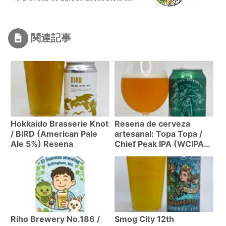
estilo europeo
関連記事
Hokkaido Brasserie Knot
Resena de cerveza
/ BIRD (American Pale
artesanal: Topa Topa /
Ale 5%) Resena
Chief Peak IPA (WCIPA
7%)
Riho Brewery No.186 /
Smog City 12th