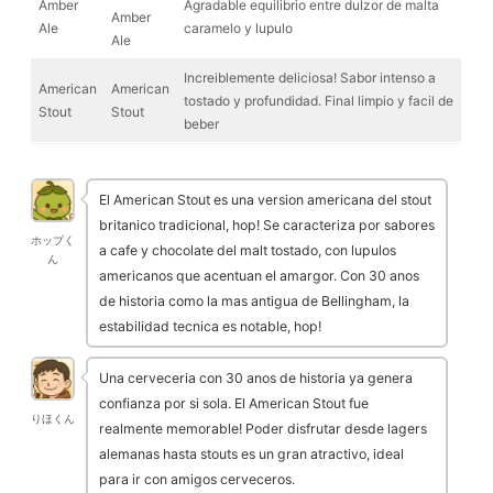
Amber
Agradable equilibrio entre dulzor de malta
Amber
Ale
caramelo y lupulo
Ale
Increiblemente deliciosa! Sabor intenso a
American
American
tostado y profundidad. Final limpio y facil de
Stout
Stout
beber
El American Stout es una version americana del stout
britanico tradicional, hop! Se caracteriza por sabores
ホップく
a cafe y chocolate del malt tostado, con lupulos
ん
americanos que acentuan el amargor. Con 30 anos
de historia como la mas antigua de Bellingham, la
estabilidad tecnica es notable, hop!
Una cerveceria con 30 anos de historia ya genera
confianza por si sola. El American Stout fue
りほくん
realmente memorable! Poder disfrutar desde lagers
alemanas hasta stouts es un gran atractivo, ideal
para ir con amigos cerveceros.