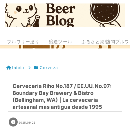
ブルワリー巡り
醸造ツール
ふるさと納税
訪問ブルワ
Inicio
Cerveza
Cerveceria Riho No.187 / EE.UU. No.97:
Boundary Bay Brewery & Bistro
(Bellingham, WA) | La cerveceria
artesanal mas antigua desde 1995
2025.09.23