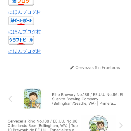
にほんブログ村
にほんブログ村
にほんブログ村
Cervezas Sin Fronteras
Riho Brewery No.186 / EE.UU. No.96: El
Suenito Brewing Company
(Bellingham/Seattle, WA) | Primera
cerveceria mexicana y queer del estado
de Washington
Cerveceria Riho No.188 / EE.UU. No.98:
Otherlands Beer (Bellingham, WA) | Top
10 Brewpub de EE.UU.! Especialista en