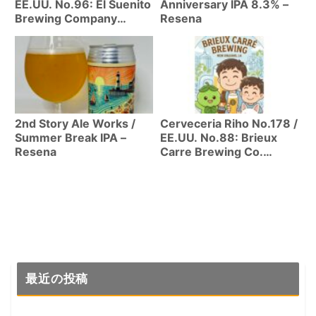
EE.UU. No.96: El Suenito
Anniversary IPA 8.3% –
Brewing Company
Resena
(Bellingham/Seattle,
WA) | Primera
cerveceria mexicana y
queer del estado de
Washington
2nd Story Ale Works /
Cerveceria Riho No.178 /
Summer Break IPA –
EE.UU. No.88: Brieux
Resena
Carre Brewing Co.
(Nueva Orleans, LA) |
Helles en vaso checo! El
cierre perfecto del viaje
cervecero
最近の投稿