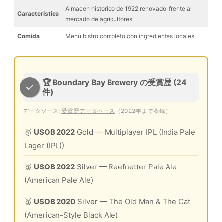
Almacen historico de 1922 renovado, frente al
Caracteristica
mercado de agricultores
Comida
Menu bistro completo con ingredientes locales
🏆 Boundary Bay Brewery の受賞歴 (24
件)
データソース:
受賞歴データベース
（2022年まで収録）
🥇
USOB 2022
Gold
— Multiplayer IPL (India Pale
Lager (IPL))
🥈
USOB 2022
Silver
— Reefnetter Pale Ale
(American Pale Ale)
🥈
USOB 2020
Silver
— The Old Man & The Cat
(American-Style Black Ale)