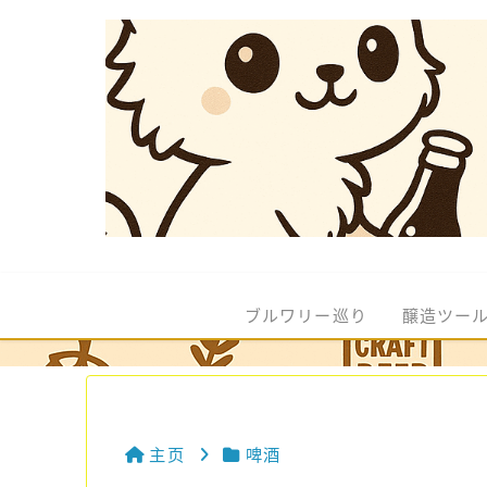
ブルワリー巡り
醸造ツー
主页
啤酒