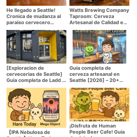
He llegado a Seattle!
Watts Brewing Company
Cronica de mudanza al
Taproom: Cerveza
paraiso cervecero
Artesanal de Calidad en
artesanal
Woodinville
[Exploracion de
Guía completa de
cervecerias de Seattle]
cerveza artesanal en
Guia completa de Ladd &
Seattle [2026] – 20+
Lass Brewing – Brewpub
cervecerías
con variedad de estilos
recomendadas por
cerca de la Universidad
locales [Rutas de
de Washington
autobús]
¡Disfruta de Human
People Beer Cafe! Guía
【IPA Nebulosa de