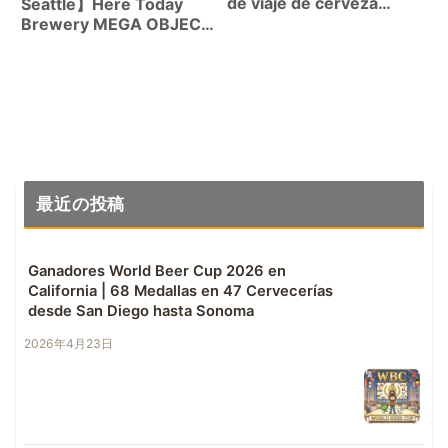
de viaje de cerveza
Seattle】Here Today
artesanal en Seattle
Brewery MEGA OBJECT
– Perfecto equilibrio
entre carácter resinoso
y jugosidad creado por
el nuevo maestro
cervecero
最近の投稿
Ganadores World Beer Cup 2026 en
California | 68 Medallas en 47 Cervecerías
desde San Diego hasta Sonoma
2026年4月23日