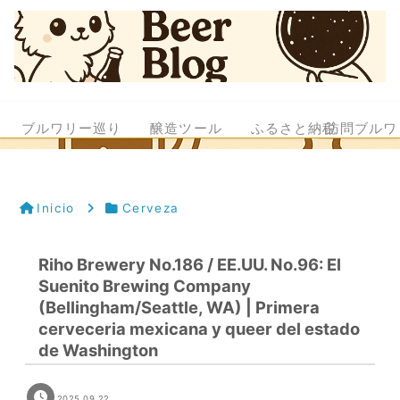
ブルワリー巡り
醸造ツール
ふるさと納税
訪問ブルワ
Inicio
Cerveza
Riho Brewery No.186 / EE.UU. No.96: El
Suenito Brewing Company
(Bellingham/Seattle, WA) | Primera
cerveceria mexicana y queer del estado
de Washington
2025.09.22