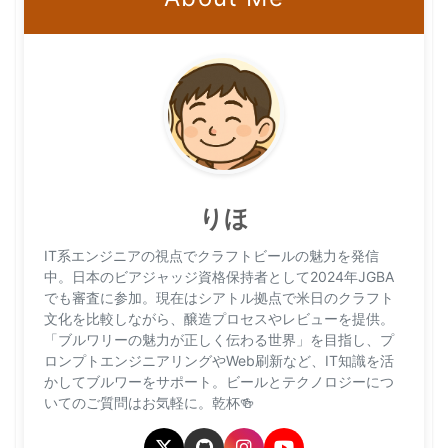
りほ
IT系エンジニアの視点でクラフトビールの魅力を発信
中。日本のビアジャッジ資格保持者として2024年JGBA
でも審査に参加。現在はシアトル拠点で米日のクラフト
文化を比較しながら、醸造プロセスやレビューを提供。
「ブルワリーの魅力が正しく伝わる世界」を目指し、プ
ロンプトエンジニアリングやWeb刷新など、IT知識を活
かしてブルワーをサポート。ビールとテクノロジーにつ
いてのご質問はお気軽に。乾杯🍻