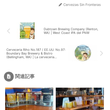
Cervezas Sin Fronteras
Dubtown Brewing Company (Renton,
WA) | West Coast IPA del PNW
Cerveceria Riho No.187 / EE.UU. No.97:
Boundary Bay Brewery & Bistro
(Bellingham, WA) | La cerveceria
artesanal mas antigua desde 1995
関連記事