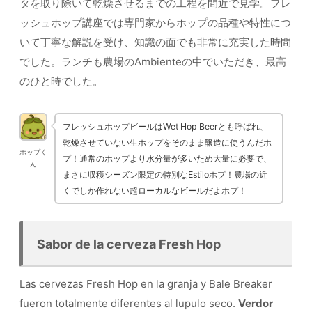
タを取り除いて乾燥させるまでの工程を間近で見学。フレ
ッシュホップ講座では専門家からホップの品種や特性につ
いて丁寧な解説を受け、知識の面でも非常に充実した時間
でした。ランチも農場のAmbienteの中でいただき、最高
のひと時でした。
フレッシュホップビールはWet Hop Beerとも呼ばれ、
乾燥させていない生ホップをそのまま醸造に使うんだホ
ホップく
プ！通常のホップより水分量が多いため大量に必要で、
ん
まさに収穫シーズン限定の特別なEstiloホプ！農場の近
くでしか作れない超ローカルなビールだよホプ！
Sabor de la cerveza Fresh Hop
Las cervezas Fresh Hop en la granja y Bale Breaker
fueron totalmente diferentes al lupulo seco.
Verdor