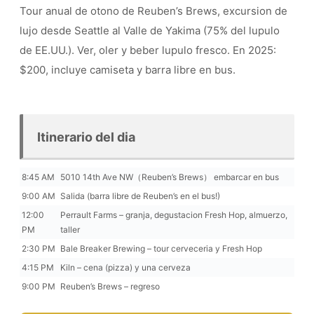
Tour anual de otono de Reuben’s Brews, excursion de
lujo desde Seattle al Valle de Yakima (75% del lupulo
de EE.UU.). Ver, oler y beber lupulo fresco. En 2025:
$200, incluye camiseta y barra libre en bus.
Itinerario del dia
8:45 AM
5010 14th Ave NW（Reuben’s Brews） embarcar en bus
9:00 AM
Salida (barra libre de Reuben’s en el bus!)
12:00
Perrault Farms – granja, degustacion Fresh Hop, almuerzo,
PM
taller
2:30 PM
Bale Breaker Brewing – tour cerveceria y Fresh Hop
4:15 PM
Kiln – cena (pizza) y una cerveza
9:00 PM
Reuben’s Brews – regreso