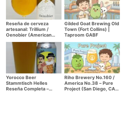
Reseña de cerveza
Gilded Goat Brewing Old
artesanal: Trillium /
Town (Fort Collins) |
Oenobier (American
Taproom GABF
Wild Ale 11.6%)
Yorocco Beer
Riho Brewery No.160 /
Stammtisch Helles
America No.38 – Pure
Reseña Completa –
Project (San Diego, CA)
Colaboración al Estilo
| La cerveceria mas
Alemán entre Zushi y
moderna de San Diego,
Sangenjaya
soñada desde Japon