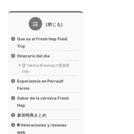
Que es el Fresh Hop Field
Trip
Itinerario del dia
🏆 Yakima Brewing の受賞歴
(1件)
Experiencia en Perrault
Farms
Sabor de la cerveza Fresh
Hop
参加特典まとめ
🌐 Valoraciones y resenas
web