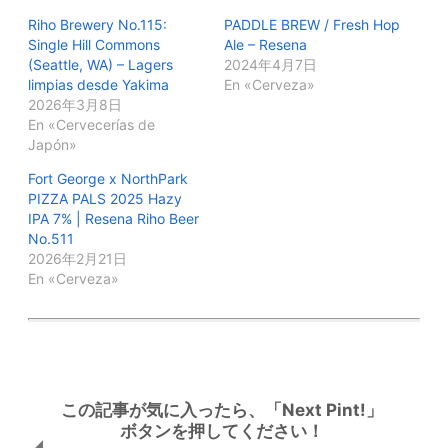
Riho Brewery No.115:
PADDLE BREW / Fresh Hop
Single Hill Commons
Ale – Resena
(Seattle, WA) – Lagers
2024年4月7日
limpias desde Yakima
En «Cerveza»
2026年3月8日
En «Cervecerías de
Japón»
Fort George x NorthPark
PIZZA PALS 2025 Hazy
IPA 7% | Resena Riho Beer
No.511
2026年2月21日
En «Cerveza»
この記事が気に入ったら、「Next Pint!」
ボタンを押してください！